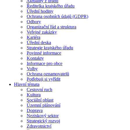
Aktuality z úřadu
Ředitelka krajského úřadu
Úřední hodiny
Ochrana osobních údajů (GDPR)
Odbory
Organizační řád a struktura
Veřejné zakázky
Kariéra
Úřední deska
Strategie krajského úřadu
Povinné informace
Kontakty
Informace pro obce
Volby
Ochrana oznamovatelů
Potřebuji si vyřídit
Hlavní témata
Cestovní ruch
Kultura
Sociální oblast
Územní plánování
Doprava
Neziskový sektor
Strategický rozvoj
Zdravotnictví