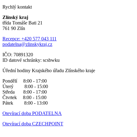
Rychlý kontakt
Zlínský kraj
třída Tomáše Bati 21
761 90 Zlín
Recepce: +420 577 043 111
podatelna@zlinskykraj.cz
IČO: 70891320
ID datové schránky: scsbwku
Úřední hodiny Krajského úřadu Zlínského kraje
Pondělí 8:00 - 17:00
Úterý 8:00 - 15:00
Středa 8:00 - 17:00
Čtvrtek 8:00 - 15:00
Pátek 8:00 - 13:00
Otevírací doba PODATELNA
Otevírací doba CZECHPOINT