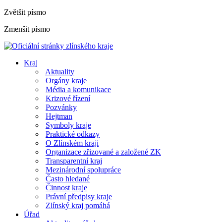
Zvětšit písmo
Zmenšit písmo
Kraj
Aktuality
Orgány kraje
Média a komunikace
Krizové řízení
Pozvánky
Hejtman
Symboly kraje
Praktické odkazy
O Zlínském kraji
Organizace zřizované a založené ZK
Transparentní kraj
Mezinárodní spolupráce
Často hledané
Činnost kraje
Právní předpisy kraje
Zlínský kraj pomáhá
Úřad