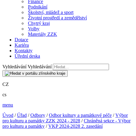
Finance
Podnikání
Školství, mládež a sport
Životní prostředí a zemědělství
Chytrý kraj
Volby
Materiály ZZK
Dotace
Kariéra
Kontakty
Úřední deska
Vyhledávání
Vyhledávání
CZ
cs
menu
Úvod
/
Úřad
/
Odbory
/
Odbor kultury a památkové péče
/
Výbor
pro kulturu a památky ZZK 2024 - 2028
/
Chráněná sekce - Výbor
pro kulturu a památky
/
VKP 2024-2028 2. zasedání