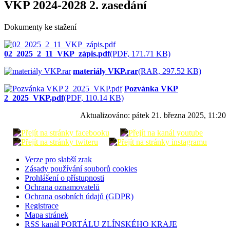
VKP 2024-2028 2. zasedání
Dokumenty ke stažení
02_2025_2_11_VKP_zápis.pdf
(PDF, 171.71 KB)
materiály VKP.rar
(RAR, 297.52 KB)
Pozvánka VKP
2_2025_VKP.pdf
(PDF, 110.14 KB)
Aktualizováno:
pátek 21. března 2025, 11:20
Verze pro slabší zrak
Zásady používání souborů cookies
Prohlášení o přístupnosti
Ochrana oznamovatelů
Ochrana osobních údajů (GDPR)
Registrace
Mapa stránek
RSS kanál PORTÁLU ZLÍNSKÉHO KRAJE