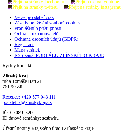
Verze pro slabší zrak
Zásady používání souborů cookies
Prohlášení o přístupnosti
Ochrana oznamovatelů
Ochrana osobních údajů (GDPR)
Registrace
Mapa stránek
RSS kanál PORTÁLU ZLÍNSKÉHO KRAJE
Rychlý kontakt
Zlínský kraj
třída Tomáše Bati 21
761 90 Zlín
Recepce: +420 577 043 111
podatelna@zlinskykraj.cz
IČO: 70891320
ID datové schránky: scsbwku
Úřední hodiny Krajského úřadu Zlínského kraje