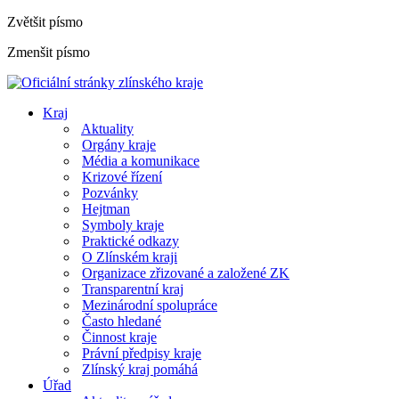
Zvětšit písmo
Zmenšit písmo
Kraj
Aktuality
Orgány kraje
Média a komunikace
Krizové řízení
Pozvánky
Hejtman
Symboly kraje
Praktické odkazy
O Zlínském kraji
Organizace zřizované a založené ZK
Transparentní kraj
Mezinárodní spolupráce
Často hledané
Činnost kraje
Právní předpisy kraje
Zlínský kraj pomáhá
Úřad