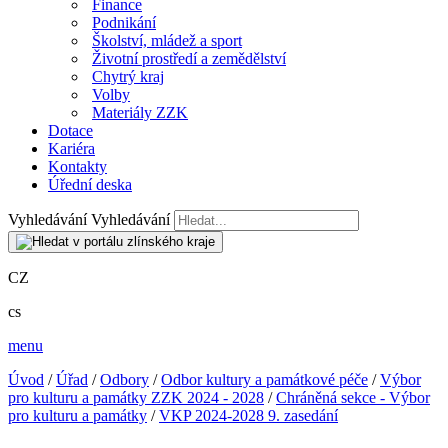
Finance
Podnikání
Školství, mládež a sport
Životní prostředí a zemědělství
Chytrý kraj
Volby
Materiály ZZK
Dotace
Kariéra
Kontakty
Úřední deska
Vyhledávání
Vyhledávání
CZ
cs
menu
Úvod
/
Úřad
/
Odbory
/
Odbor kultury a památkové péče
/
Výbor
pro kulturu a památky ZZK 2024 - 2028
/
Chráněná sekce - Výbor
pro kulturu a památky
/
VKP 2024-2028 9. zasedání