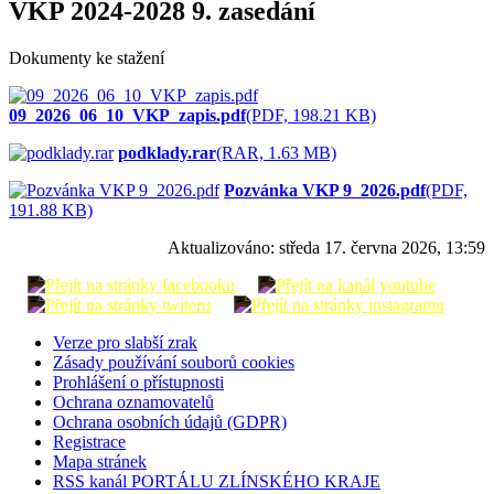
VKP 2024-2028 9. zasedání
Dokumenty ke stažení
09_2026_06_10_VKP_zapis.pdf
(PDF, 198.21 KB)
podklady.rar
(RAR, 1.63 MB)
Pozvánka VKP 9_2026.pdf
(PDF,
191.88 KB)
Aktualizováno:
středa 17. června 2026, 13:59
Verze pro slabší zrak
Zásady používání souborů cookies
Prohlášení o přístupnosti
Ochrana oznamovatelů
Ochrana osobních údajů (GDPR)
Registrace
Mapa stránek
RSS kanál PORTÁLU ZLÍNSKÉHO KRAJE