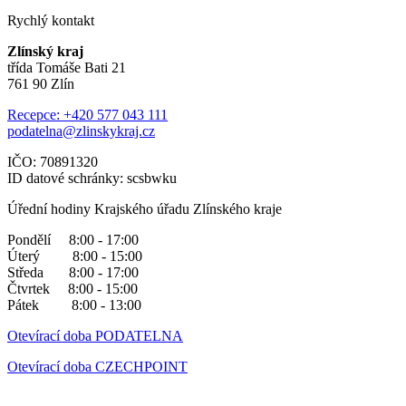
Rychlý kontakt
Zlínský kraj
třída Tomáše Bati 21
761 90 Zlín
Recepce: +420 577 043 111
podatelna@zlinskykraj.cz
IČO: 70891320
ID datové schránky: scsbwku
Úřední hodiny Krajského úřadu Zlínského kraje
Pondělí 8:00 - 17:00
Úterý 8:00 - 15:00
Středa 8:00 - 17:00
Čtvrtek 8:00 - 15:00
Pátek 8:00 - 13:00
Otevírací doba PODATELNA
Otevírací doba CZECHPOINT