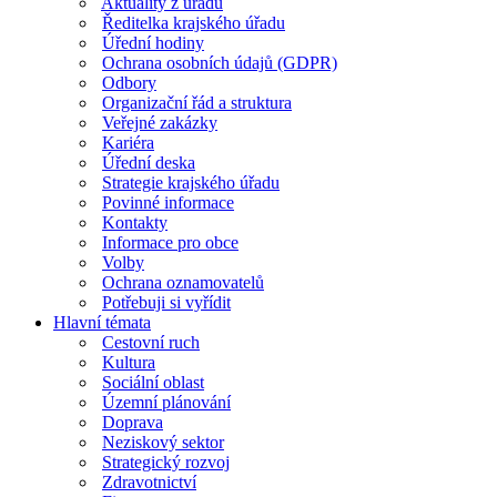
Aktuality z úřadu
Ředitelka krajského úřadu
Úřední hodiny
Ochrana osobních údajů (GDPR)
Odbory
Organizační řád a struktura
Veřejné zakázky
Kariéra
Úřední deska
Strategie krajského úřadu
Povinné informace
Kontakty
Informace pro obce
Volby
Ochrana oznamovatelů
Potřebuji si vyřídit
Hlavní témata
Cestovní ruch
Kultura
Sociální oblast
Územní plánování
Doprava
Neziskový sektor
Strategický rozvoj
Zdravotnictví