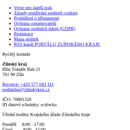
Verze pro slabší zrak
Zásady používání souborů cookies
Prohlášení o přístupnosti
Ochrana oznamovatelů
Ochrana osobních údajů (GDPR)
Registrace
Mapa stránek
RSS kanál PORTÁLU ZLÍNSKÉHO KRAJE
Rychlý kontakt
Zlínský kraj
třída Tomáše Bati 21
761 90 Zlín
Recepce: +420 577 043 111
podatelna@zlinskykraj.cz
IČO: 70891320
ID datové schránky: scsbwku
Úřední hodiny Krajského úřadu Zlínského kraje
Pondělí 8:00 - 17:00
Úterý 8:00 - 15:00