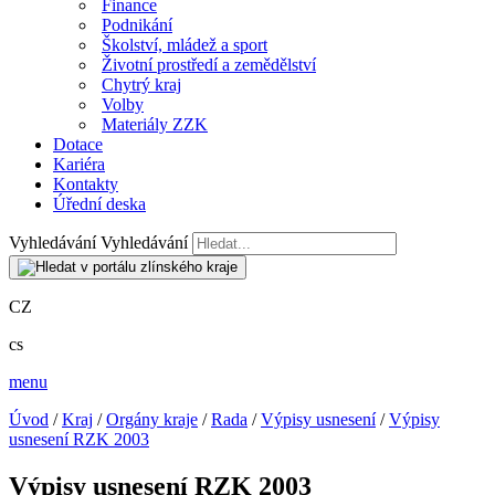
Finance
Podnikání
Školství, mládež a sport
Životní prostředí a zemědělství
Chytrý kraj
Volby
Materiály ZZK
Dotace
Kariéra
Kontakty
Úřední deska
Vyhledávání
Vyhledávání
CZ
cs
menu
Úvod
/
Kraj
/
Orgány kraje
/
Rada
/
Výpisy usnesení
/
Výpisy
usnesení RZK 2003
Výpisy usnesení RZK 2003