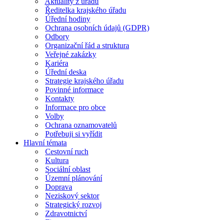
Aktuality z úřadu
Ředitelka krajského úřadu
Úřední hodiny
Ochrana osobních údajů (GDPR)
Odbory
Organizační řád a struktura
Veřejné zakázky
Kariéra
Úřední deska
Strategie krajského úřadu
Povinné informace
Kontakty
Informace pro obce
Volby
Ochrana oznamovatelů
Potřebuji si vyřídit
Hlavní témata
Cestovní ruch
Kultura
Sociální oblast
Územní plánování
Doprava
Neziskový sektor
Strategický rozvoj
Zdravotnictví