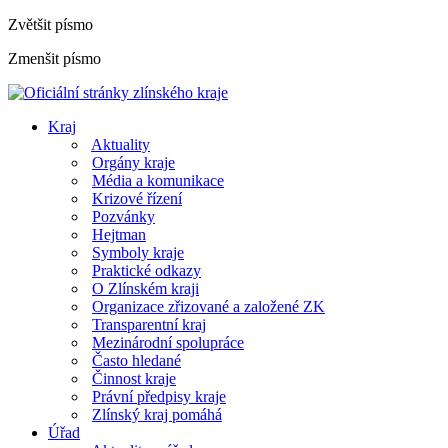
Zvětšit písmo
Zmenšit písmo
Kraj
Aktuality
Orgány kraje
Média a komunikace
Krizové řízení
Pozvánky
Hejtman
Symboly kraje
Praktické odkazy
O Zlínském kraji
Organizace zřizované a založené ZK
Transparentní kraj
Mezinárodní spolupráce
Často hledané
Činnost kraje
Právní předpisy kraje
Zlínský kraj pomáhá
Úřad