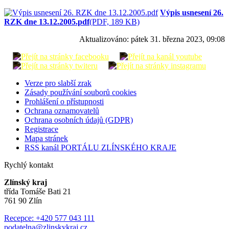
Výpis usnesení 26.
RZK dne 13.12.2005.pdf
(PDF, 189 KB)
Aktualizováno:
pátek 31. března 2023, 09:08
Verze pro slabší zrak
Zásady používání souborů cookies
Prohlášení o přístupnosti
Ochrana oznamovatelů
Ochrana osobních údajů (GDPR)
Registrace
Mapa stránek
RSS kanál PORTÁLU ZLÍNSKÉHO KRAJE
Rychlý kontakt
Zlínský kraj
třída Tomáše Bati 21
761 90 Zlín
Recepce: +420 577 043 111
podatelna@zlinskykraj.cz