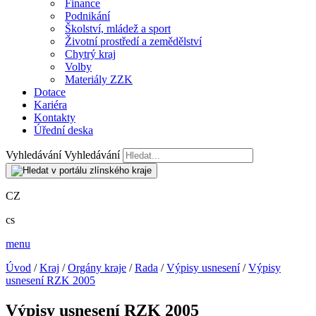
Finance
Podnikání
Školství, mládež a sport
Životní prostředí a zemědělství
Chytrý kraj
Volby
Materiály ZZK
Dotace
Kariéra
Kontakty
Úřední deska
Vyhledávání
Vyhledávání
CZ
cs
menu
Úvod
/
Kraj
/
Orgány kraje
/
Rada
/
Výpisy usnesení
/
Výpisy
usnesení RZK 2005
Výpisy usnesení RZK 2005