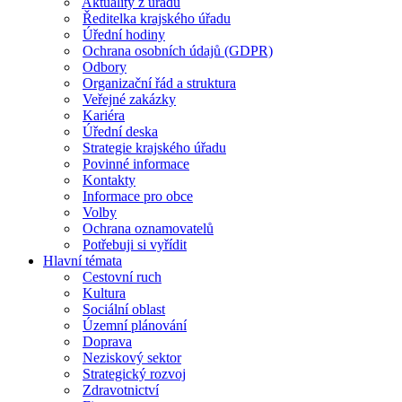
Aktuality z úřadu
Ředitelka krajského úřadu
Úřední hodiny
Ochrana osobních údajů (GDPR)
Odbory
Organizační řád a struktura
Veřejné zakázky
Kariéra
Úřední deska
Strategie krajského úřadu
Povinné informace
Kontakty
Informace pro obce
Volby
Ochrana oznamovatelů
Potřebuji si vyřídit
Hlavní témata
Cestovní ruch
Kultura
Sociální oblast
Územní plánování
Doprava
Neziskový sektor
Strategický rozvoj
Zdravotnictví