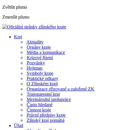
Zvětšit písmo
Zmenšit písmo
Kraj
Aktuality
Orgány kraje
Média a komunikace
Krizové řízení
Pozvánky
Hejtman
Symboly kraje
Praktické odkazy
O Zlínském kraji
Organizace zřizované a založené ZK
Transparentní kraj
Mezinárodní spolupráce
Často hledané
Činnost kraje
Právní předpisy kraje
Zlínský kraj pomáhá
Úřad