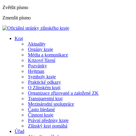
Zvětšit písmo
Zmenšit písmo
Kraj
Aktuality
Orgány kraje
Média a komunikace
Krizové řízení
Pozvánky
Hejtman
Symboly kraje
Praktické odkazy
O Zlínském kraji
Organizace zřizované a založené ZK
Transparentní kraj
Mezinárodní spolupráce
Často hledané
Činnost kraje
Právní předpisy kraje
Zlínský kraj pomáhá
Úřad