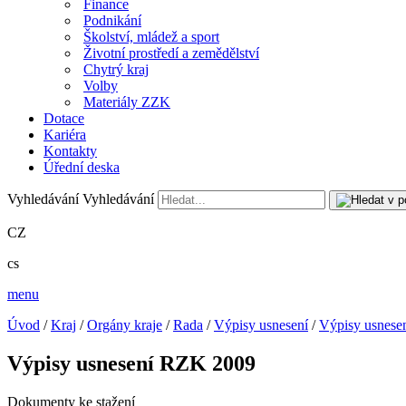
Finance
Podnikání
Školství, mládež a sport
Životní prostředí a zemědělství
Chytrý kraj
Volby
Materiály ZZK
Dotace
Kariéra
Kontakty
Úřední deska
Vyhledávání
Vyhledávání
CZ
cs
menu
Úvod
/
Kraj
/
Orgány kraje
/
Rada
/
Výpisy usnesení
/
Výpisy usnese
Výpisy usnesení RZK 2009
Dokumenty ke stažení