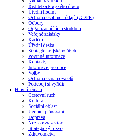
Aktuality z úřadu
Ředitelka krajského úřadu
Úřední hodiny
Ochrana osobních údajů (GDPR)
Odbory
Organizační řád a struktura
Veřejné zakázky
Kariéra
Úřední deska
Strategie krajského úřadu
Povinné informace
Kontakty
Informace pro obce
Volby
Ochrana oznamovatelů
Potřebuji si vyřídit
Hlavní témata
Cestovní ruch
Kultura
Sociální oblast
Územní plánování
Doprava
Neziskový sektor
Strategický rozvoj
Zdravotnictví