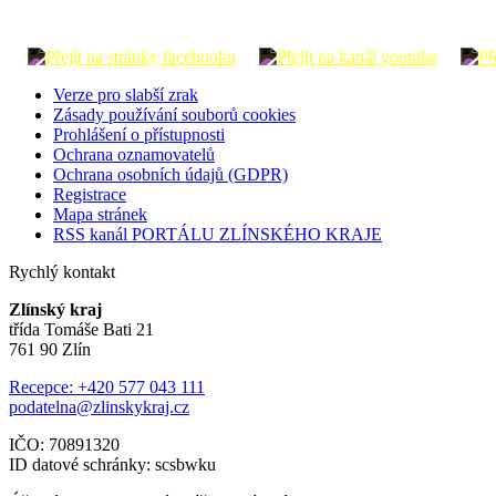
Verze pro slabší zrak
Zásady používání souborů cookies
Prohlášení o přístupnosti
Ochrana oznamovatelů
Ochrana osobních údajů (GDPR)
Registrace
Mapa stránek
RSS kanál PORTÁLU ZLÍNSKÉHO KRAJE
Rychlý kontakt
Zlínský kraj
třída Tomáše Bati 21
761 90 Zlín
Recepce: +420 577 043 111
podatelna@zlinskykraj.cz
IČO: 70891320
ID datové schránky: scsbwku