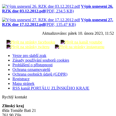
Výpis usnesení 26.
RZK dne 03.12.2012.pdf
(PDF, 234.5 KB)
Výpis usnesení 27.
RZK dne 17.12.2012.pdf
(PDF, 135.47 KB)
Aktualizováno:
pátek 10. února 2023, 11:52
Verze pro slabší zrak
Zásady používání souborů cookies
Prohlášení o přístupnosti
Ochrana oznamovatelů
Ochrana osobních údajů (GDPR)
Registrace
Mapa stránek
RSS kanál PORTÁLU ZLÍNSKÉHO KRAJE
Rychlý kontakt
Zlínský kraj
třída Tomáše Bati 21
761 90 Zlín