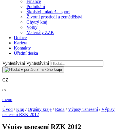
Finance
Podnikání
Školství, mládež a sport
Životní prostředí a zemědělství
Chytrý kraj
Volby
Materiály ZZK
Dotace
Kariéra
Kontakty
Úřední deska
Vyhledávání
Vyhledávání
CZ
cs
menu
Úvod
/
Kraj
/
Orgány kraje
/
Rada
/
Výpisy usnesení
/
Výpisy
usnesení RZK 2012
Výpisy usnesení RZK 2012