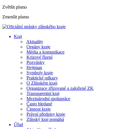
Zvětšit písmo
Zmenšit písmo
Kraj
Aktuality
Orgány kraje
Média a komunikace
Krizové řízení
Pozvánky
Hejtman
Symboly kraje
Praktické odkazy
O Zlínském kraji
Organizace zřizované a založené ZK
Transparentní kraj
Mezinárodní spolupráce
Často hledané
Činnost kraje
Právní předpisy kraje
Zlínský kraj pomáhá
Úřad