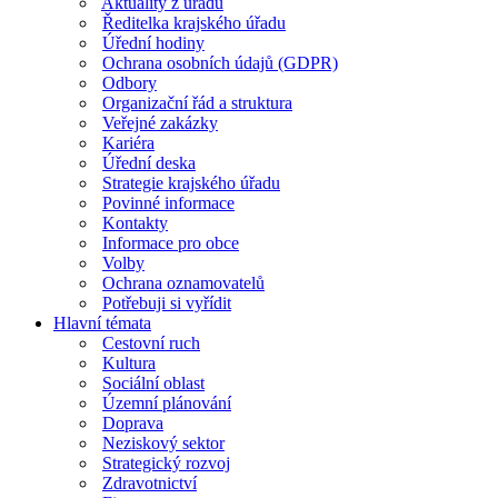
Aktuality z úřadu
Ředitelka krajského úřadu
Úřední hodiny
Ochrana osobních údajů (GDPR)
Odbory
Organizační řád a struktura
Veřejné zakázky
Kariéra
Úřední deska
Strategie krajského úřadu
Povinné informace
Kontakty
Informace pro obce
Volby
Ochrana oznamovatelů
Potřebuji si vyřídit
Hlavní témata
Cestovní ruch
Kultura
Sociální oblast
Územní plánování
Doprava
Neziskový sektor
Strategický rozvoj
Zdravotnictví