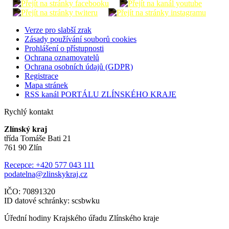
Verze pro slabší zrak
Zásady používání souborů cookies
Prohlášení o přístupnosti
Ochrana oznamovatelů
Ochrana osobních údajů (GDPR)
Registrace
Mapa stránek
RSS kanál PORTÁLU ZLÍNSKÉHO KRAJE
Rychlý kontakt
Zlínský kraj
třída Tomáše Bati 21
761 90 Zlín
Recepce: +420 577 043 111
podatelna@zlinskykraj.cz
IČO: 70891320
ID datové schránky: scsbwku
Úřední hodiny Krajského úřadu Zlínského kraje