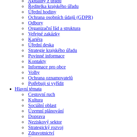
Aktuality z úřadu
Ředitelka krajského úřadu
Úřední hodiny
Ochrana osobních údajů (GDPR)
Odbory
Organizační řád a struktura
Veřejné zakázky
Kariéra
Úřední deska
Strategie krajského úřadu
Povinné informace
Kontakty
Informace pro obce
Volby
Ochrana oznamovatelů
Potřebuji si vyřídit
Hlavní témata
Cestovní ruch
Kultura
Sociální oblast
Územní plánování
Doprava
Neziskový sektor
Strategický rozvoj
Zdravotnictví