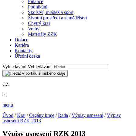
Finance
Podnikání
Školství, mládež a sport
Životní prostředí a zemědělství
Chytrý kraj
Volby
Materiály ZZK
Dotace
Kariéra
Kontakty
Úřední deska
Vyhledávání
Vyhledávání
CZ
cs
menu
Úvod
/
Kraj
/
Orgány kraje
/
Rada
/
Výpisy usnesení
/
Výpisy
usnesení RZK 2013
Výpisy usnesení RZK 2013