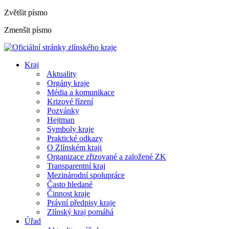
Zvětšit písmo
Zmenšit písmo
Kraj
Aktuality
Orgány kraje
Média a komunikace
Krizové řízení
Pozvánky
Hejtman
Symboly kraje
Praktické odkazy
O Zlínském kraji
Organizace zřizované a založené ZK
Transparentní kraj
Mezinárodní spolupráce
Často hledané
Činnost kraje
Právní předpisy kraje
Zlínský kraj pomáhá
Úřad