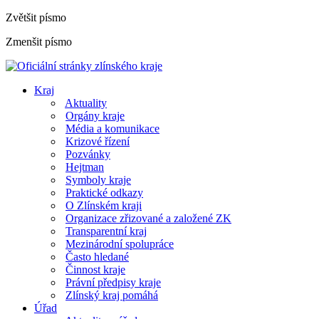
Zvětšit písmo
Zmenšit písmo
Kraj
Aktuality
Orgány kraje
Média a komunikace
Krizové řízení
Pozvánky
Hejtman
Symboly kraje
Praktické odkazy
O Zlínském kraji
Organizace zřizované a založené ZK
Transparentní kraj
Mezinárodní spolupráce
Často hledané
Činnost kraje
Právní předpisy kraje
Zlínský kraj pomáhá
Úřad