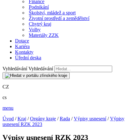
Finance
Podnikání
Školství, mládež a sport
Životní prostředí a zemědělství
Chytrý kraj
Volby
Materiály ZZK
Dotace
Kariéra
Kontakty
Úřední deska
Vyhledávání
Vyhledávání
CZ
cs
menu
Úvod
/
Kraj
/
Orgány kraje
/
Rada
/
Výpisy usnesení
/
Výpisy
usnesení RZK 2023
Výpisy usnesení RZK 2023