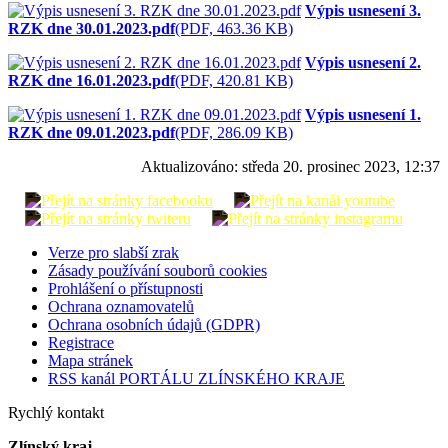
Výpis usnesení 3.
RZK dne 30.01.2023.pdf
(PDF, 463.36 KB)
Výpis usnesení 2.
RZK dne 16.01.2023.pdf
(PDF, 420.81 KB)
Výpis usnesení 1.
RZK dne 09.01.2023.pdf
(PDF, 286.09 KB)
Aktualizováno:
středa 20. prosinec 2023, 12:37
Verze pro slabší zrak
Zásady používání souborů cookies
Prohlášení o přístupnosti
Ochrana oznamovatelů
Ochrana osobních údajů (GDPR)
Registrace
Mapa stránek
RSS kanál PORTÁLU ZLÍNSKÉHO KRAJE
Rychlý kontakt
Zlínský kraj