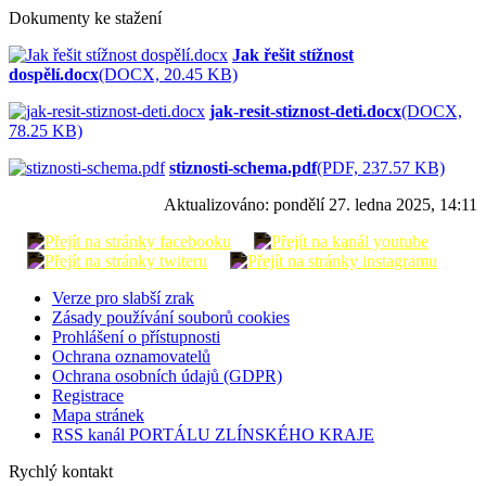
Dokumenty ke stažení
Jak řešit stížnost
dospělí.docx
(DOCX, 20.45 KB)
jak-resit-stiznost-deti.docx
(DOCX,
78.25 KB)
stiznosti-schema.pdf
(PDF, 237.57 KB)
Aktualizováno:
pondělí 27. ledna 2025, 14:11
Verze pro slabší zrak
Zásady používání souborů cookies
Prohlášení o přístupnosti
Ochrana oznamovatelů
Ochrana osobních údajů (GDPR)
Registrace
Mapa stránek
RSS kanál PORTÁLU ZLÍNSKÉHO KRAJE
Rychlý kontakt