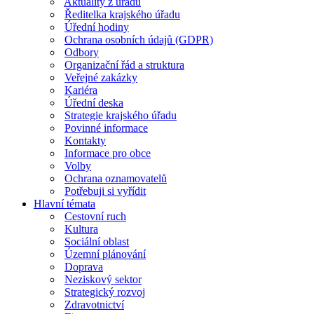
Aktuality z úřadu
Ředitelka krajského úřadu
Úřední hodiny
Ochrana osobních údajů (GDPR)
Odbory
Organizační řád a struktura
Veřejné zakázky
Kariéra
Úřední deska
Strategie krajského úřadu
Povinné informace
Kontakty
Informace pro obce
Volby
Ochrana oznamovatelů
Potřebuji si vyřídit
Hlavní témata
Cestovní ruch
Kultura
Sociální oblast
Územní plánování
Doprava
Neziskový sektor
Strategický rozvoj
Zdravotnictví