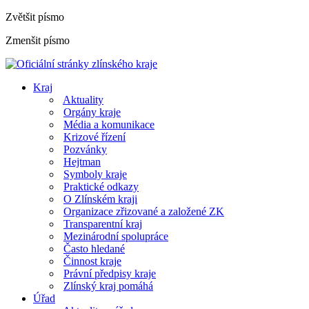
Zvětšit písmo
Zmenšit písmo
Kraj
Aktuality
Orgány kraje
Média a komunikace
Krizové řízení
Pozvánky
Hejtman
Symboly kraje
Praktické odkazy
O Zlínském kraji
Organizace zřizované a založené ZK
Transparentní kraj
Mezinárodní spolupráce
Často hledané
Činnost kraje
Právní předpisy kraje
Zlínský kraj pomáhá
Úřad