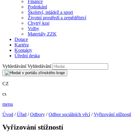
Finance
Podnikání
Školství, mládež a sport
Životní prostředí a zemědělství
Chytrý kraj
Volby
Materiály ZZK
Dotace
Kariéra
Kontakty
Úřední deska
Vyhledávání
Vyhledávání
CZ
cs
menu
Úvod
/
Úřad
/
Odbory
/
Odbor sociálních věcí
/
Vyřizování stížností
Vyřizování stížností