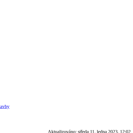
tavby
Aktualizováno:
středa 11. ledna 2023, 12:02