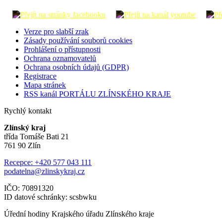
Verze pro slabší zrak
Zásady používání souborů cookies
Prohlášení o přístupnosti
Ochrana oznamovatelů
Ochrana osobních údajů (GDPR)
Registrace
Mapa stránek
RSS kanál PORTÁLU ZLÍNSKÉHO KRAJE
Rychlý kontakt
Zlínský kraj
třída Tomáše Bati 21
761 90 Zlín
Recepce: +420 577 043 111
podatelna@zlinskykraj.cz
IČO: 70891320
ID datové schránky: scsbwku
Úřední hodiny Krajského úřadu Zlínského kraje