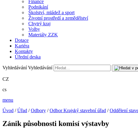
Finance
Podnikání
Školství, mládež a sport
Životní prostředí a zemědělství
Chytrý kraj
Volby
Materiály ZZK
Dotace
Kariéra
Kontakty
Úřední deska
Vyhledávání
Vyhledávání
CZ
cs
menu
Úvod
/
Úřad
/
Odbory
/
Odbor Krajský stavební úřad
/
Oddělení stav
Zánik působnosti komisí výstavby