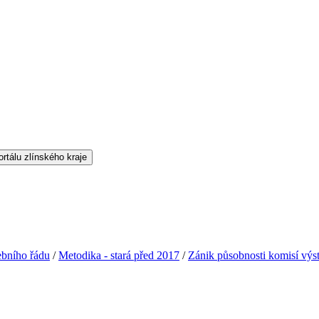
ebního řádu
/
Metodika - stará před 2017
/
Zánik působnosti komisí výs