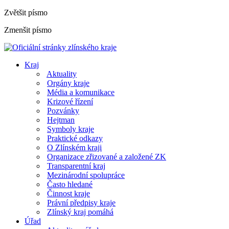
Zvětšit písmo
Zmenšit písmo
Kraj
Aktuality
Orgány kraje
Média a komunikace
Krizové řízení
Pozvánky
Hejtman
Symboly kraje
Praktické odkazy
O Zlínském kraji
Organizace zřizované a založené ZK
Transparentní kraj
Mezinárodní spolupráce
Často hledané
Činnost kraje
Právní předpisy kraje
Zlínský kraj pomáhá
Úřad