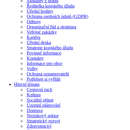
Aktuality z úřadu
Ředitelka krajského úřadu
Úřední hodiny
Ochrana osobních údajů (GDPR)
Odbory
Organizační řád a struktura
Veřejné zakázky
Kariéra
Úřední deska
Strategie krajského úřadu
Povinné informace
Kontakty
Informace pro obce
Volby
Ochrana oznamovatelů
Potřebuji si vyřídit
Hlavní témata
Cestovní ruch
Kultura
Sociální oblast
Územní plánování
Doprava
Neziskový sektor
Strategický rozvoj
Zdravotnictví