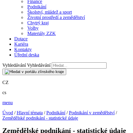
Finance
Podnikání
Školství, mládež a sport
Životní prostředí a zemědělství
Chytrý kraj
Volby
Materiály ZZK
Dotace
Kariéra
Kontakty
Úřední deska
Vyhledávání
Vyhledávání
CZ
cs
menu
Úvod
/
Hlavní témata
/
Podnikání
/
Podnikání v zemědělství
/
Zemědělské podnikání - statistické údaje
Zemědělské podnikání - statistické údaje