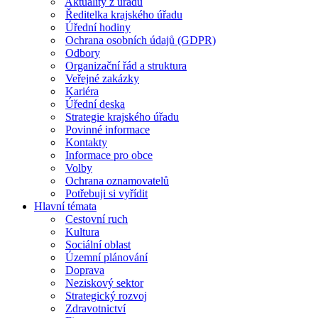
Aktuality z úřadu
Ředitelka krajského úřadu
Úřední hodiny
Ochrana osobních údajů (GDPR)
Odbory
Organizační řád a struktura
Veřejné zakázky
Kariéra
Úřední deska
Strategie krajského úřadu
Povinné informace
Kontakty
Informace pro obce
Volby
Ochrana oznamovatelů
Potřebuji si vyřídit
Hlavní témata
Cestovní ruch
Kultura
Sociální oblast
Územní plánování
Doprava
Neziskový sektor
Strategický rozvoj
Zdravotnictví