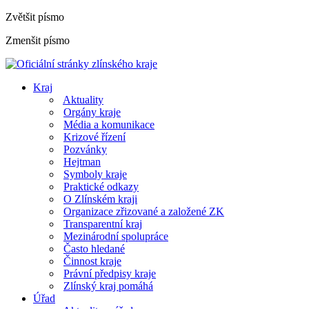
Zvětšit písmo
Zmenšit písmo
Kraj
Aktuality
Orgány kraje
Média a komunikace
Krizové řízení
Pozvánky
Hejtman
Symboly kraje
Praktické odkazy
O Zlínském kraji
Organizace zřizované a založené ZK
Transparentní kraj
Mezinárodní spolupráce
Často hledané
Činnost kraje
Právní předpisy kraje
Zlínský kraj pomáhá
Úřad