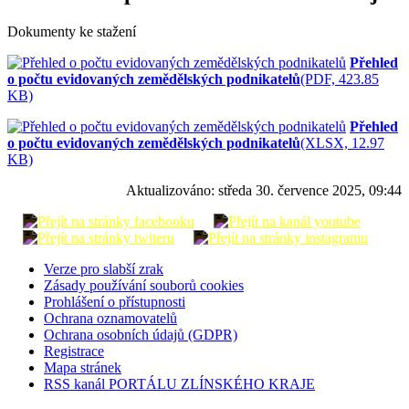
Dokumenty ke stažení
Přehled
o počtu evidovaných zemědělských podnikatelů
(PDF, 423.85
KB)
Přehled
o počtu evidovaných zemědělských podnikatelů
(XLSX, 12.97
KB)
Aktualizováno:
středa 30. července 2025, 09:44
Verze pro slabší zrak
Zásady používání souborů cookies
Prohlášení o přístupnosti
Ochrana oznamovatelů
Ochrana osobních údajů (GDPR)
Registrace
Mapa stránek
RSS kanál PORTÁLU ZLÍNSKÉHO KRAJE