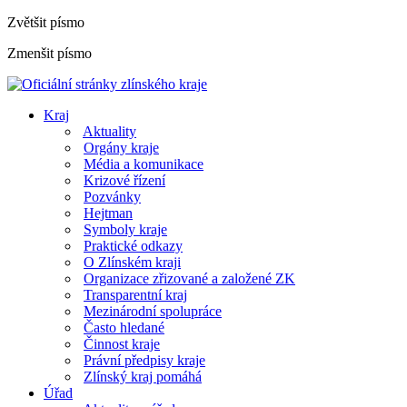
Zvětšit písmo
Zmenšit písmo
Kraj
Aktuality
Orgány kraje
Média a komunikace
Krizové řízení
Pozvánky
Hejtman
Symboly kraje
Praktické odkazy
O Zlínském kraji
Organizace zřizované a založené ZK
Transparentní kraj
Mezinárodní spolupráce
Často hledané
Činnost kraje
Právní předpisy kraje
Zlínský kraj pomáhá
Úřad