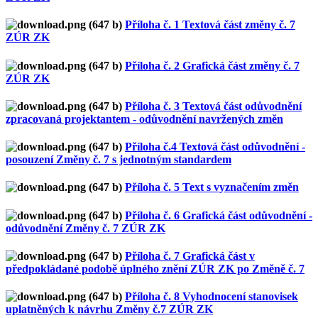
Příloha č. 1 Textová část změny č. 7
ZÚR ZK
Příloha č. 2 Grafická část změny č. 7
ZÚR ZK
Příloha č. 3 Textová část odůvodnění
zpracovaná projektantem - odůvodnění navržených změn
Příloha č.4 Textová část odůvodnění -
posouzení Změny č. 7 s jednotným standardem
Příloha č. 5 Text s vyznačením změn
Příloha č. 6 Grafická část odůvodnění -
odůvodnění Změny č. 7 ZÚR ZK
Příloha č. 7 Grafická část v
předpokládané podobě úplného znění ZÚR ZK po Změně č. 7
Příloha č. 8 Vyhodnocení stanovisek
uplatněných k návrhu Změny č.7 ZÚR ZK