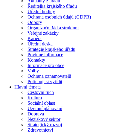
Aktuality z úřadu
Ředitelka krajského úřadu
Úřední hodiny
Ochrana osobních údajů (GDPR)
Odbory
Organizační řád a struktura
Veřejné zakázky
Kariéra
Úřední deska
Strategie krajského úřadu
Povinné informace
Kontakty
Informace pro obce
Volby
Ochrana oznamovatelů
Potřebuji si vyřídit
Hlavní témata
Cestovní ruch
Kultura
Sociální oblast
Územní plánování
Doprava
Neziskový sektor
Strategický rozvoj
Zdravotnictví