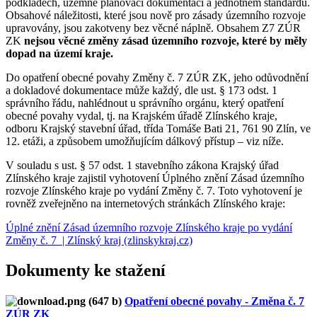
podkladech, územně plánovací dokumentaci a jednotném standardu.
Obsahové náležitosti, které jsou nově pro zásady územního rozvoje
upravovány, jsou zakotveny bez věcné náplně. Obsahem Z7 ZÚR
ZK
nejsou věcné změny zásad územního rozvoje, které by měly
dopad na území kraje.
Do opatření obecné povahy Změny č. 7 ZÚR ZK, jeho odůvodnění
a dokladové dokumentace může každý, dle ust. § 173 odst. 1
správního řádu, nahlédnout u správního orgánu, který opatření
obecné povahy vydal, tj. na Krajském úřadě Zlínského kraje,
odboru Krajský stavební úřad, třída Tomáše Bati 21, 761 90 Zlín, ve
12. etáži, a způsobem umožňujícím dálkový přístup – viz níže.
V souladu s ust. § 57 odst. 1 stavebního zákona Krajský úřad
Zlínského kraje zajistil vyhotovení Úplného znění Zásad územního
rozvoje Zlínského kraje po vydání Změny č. 7. Toto vyhotovení je
rovněž zveřejněno na internetových stránkách Zlínského kraje:
Úplné znění Zásad územního rozvoje Zlínského kraje po vydání
Změny č. 7 | Zlínský kraj (zlinskykraj.cz)
Dokumenty ke stažení
Opatření obecné povahy - Změna č. 7
ZÚR ZK