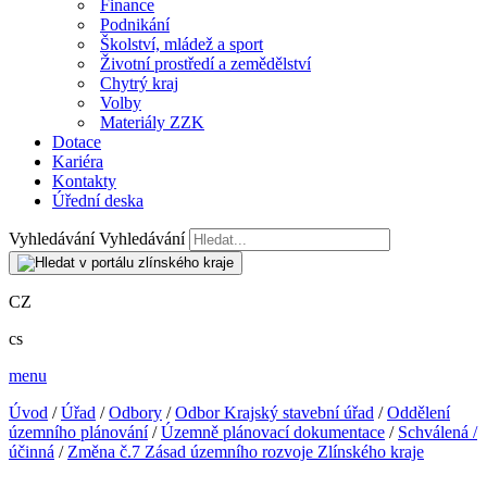
Finance
Podnikání
Školství, mládež a sport
Životní prostředí a zemědělství
Chytrý kraj
Volby
Materiály ZZK
Dotace
Kariéra
Kontakty
Úřední deska
Vyhledávání
Vyhledávání
CZ
cs
menu
Úvod
/
Úřad
/
Odbory
/
Odbor Krajský stavební úřad
/
Oddělení
územního plánování
/
Územně plánovací dokumentace
/
Schválená /
účinná
/
Změna č.7 Zásad územního rozvoje Zlínského kraje