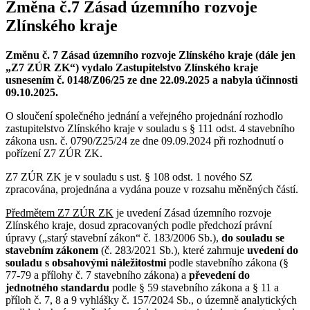
Změna č.7 Zásad územního rozvoje
Zlínského kraje
Změnu č. 7 Zásad územního rozvoje Zlínského kraje (dále jen
„Z7 ZÚR ZK“) vydalo Zastupitelstvo Zlínského kraje
usnesením č. 0148/Z06/25 ze dne 22.09.2025 a nabyla účinnosti
09.10.2025.
O sloučení společného jednání a veřejného projednání rozhodlo
zastupitelstvo Zlínského kraje v souladu s § 111 odst. 4 stavebního
zákona usn. č. 0790/Z25/24 ze dne 09.09.2024 při rozhodnutí o
pořízení Z7 ZÚR ZK.
Z7 ZÚR ZK je v souladu s ust. § 108 odst. 1 nového SZ
zpracována, projednána a vydána pouze v rozsahu měněných částí.
Předmětem Z7 ZÚR ZK
je uvedení Zásad územního rozvoje
Zlínského kraje, dosud zpracovaných podle předchozí právní
úpravy („starý stavební zákon“ č. 183/2006 Sb.),
do souladu se
stavebním zákonem
(č. 283/2021 Sb.), které zahrnuje
uvedení do
souladu s obsahovými náležitostmi
podle stavebního zákona (§
77-79 a přílohy č. 7 stavebního zákona) a
převedení do
jednotného standardu
podle § 59 stavebního zákona a § 11 a
příloh č. 7, 8 a 9 vyhlášky č. 157/2024 Sb., o územně analytických