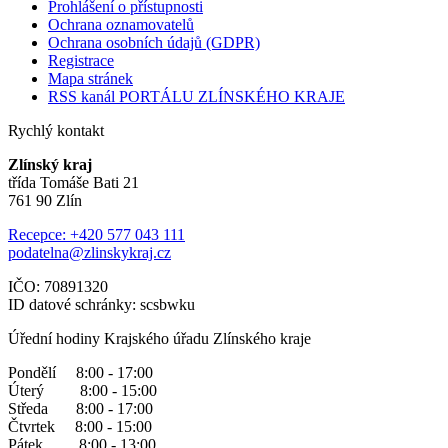
Prohlášení o přístupnosti
Ochrana oznamovatelů
Ochrana osobních údajů (GDPR)
Registrace
Mapa stránek
RSS kanál PORTÁLU ZLÍNSKÉHO KRAJE
Rychlý kontakt
Zlínský kraj
třída Tomáše Bati 21
761 90 Zlín
Recepce: +420 577 043 111
podatelna@zlinskykraj.cz
IČO: 70891320
ID datové schránky: scsbwku
Úřední hodiny Krajského úřadu Zlínského kraje
Pondělí 8:00 - 17:00
Úterý 8:00 - 15:00
Středa 8:00 - 17:00
Čtvrtek 8:00 - 15:00
Pátek 8:00 - 13:00