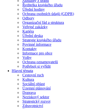
Aktuality z úřadu
Ředitelka krajského úřadu
Úřední hodiny
Ochrana osobních údajů (GDPR)
Odbory
Organizační řád a struktura
Veřejné zakázky
Kariéra
Úřední deska
Strategie krajského úřadu
Povinné informace
Kontakty
Informace pro obce
Volby
Ochrana oznamovatelů
Potřebuji si vyřídit
Hlavní témata
Cestovní ruch
Kultura
Sociální oblast
Územní plánování
Doprava
Neziskový sektor
Strategický rozvoj
Zdravotnictví