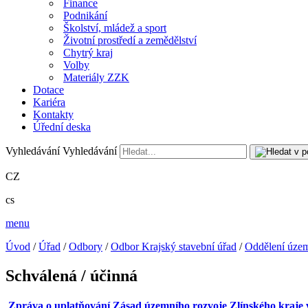
Finance
Podnikání
Školství, mládež a sport
Životní prostředí a zemědělství
Chytrý kraj
Volby
Materiály ZZK
Dotace
Kariéra
Kontakty
Úřední deska
Vyhledávání
Vyhledávání
CZ
cs
menu
Úvod
/
Úřad
/
Odbory
/
Odbor Krajský stavební úřad
/
Oddělení územ
Schválená / účinná
Zpráva o uplatňování Zásad územního rozvoje Zlínského kraje v