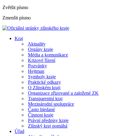
Zvětšit písmo
Zmenšit písmo
Kraj
Aktuality
Orgány kraje
Média a komunikace
Krizové řízení
Pozvánky
Hejtman
Symboly kraje
Praktické odkazy
O Zlínském kraji
Organizace zřizované a založené ZK
Transparentní kraj
Mezinárodní spolupráce
Často hledané
Činnost kraje
Právní předpisy kraje
Zlínský kraj pomáhá
Úřad