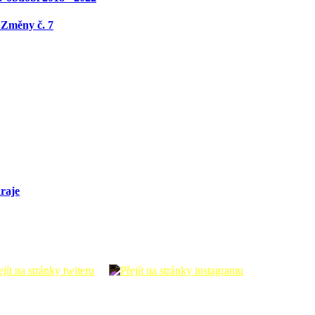
 Změny č. 7
raje