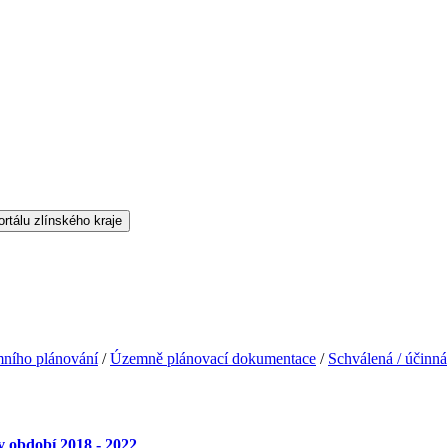
ního plánování
/
Územně plánovací dokumentace
/
Schválená / účinná
 období 2018 - 2022