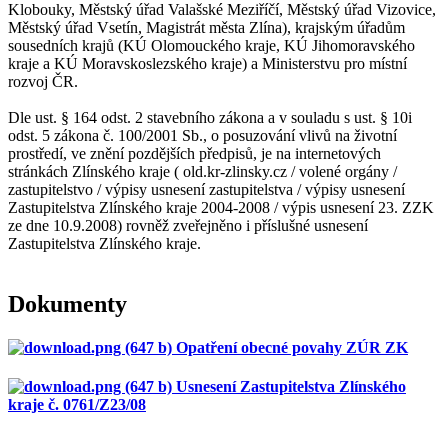
Klobouky, Městský úřad Valašské Meziříčí, Městský úřad Vizovice,
Městský úřad Vsetín, Magistrát města Zlína), krajským úřadům
sousedních krajů (KÚ Olomouckého kraje, KÚ Jihomoravského
kraje a KÚ Moravskoslezského kraje) a Ministerstvu pro místní
rozvoj ČR.
Dle ust. § 164 odst. 2 stavebního zákona a v souladu s ust. § 10i
odst. 5 zákona č. 100/2001 Sb., o posuzování vlivů na životní
prostředí, ve znění pozdějších předpisů, je na internetových
stránkách Zlínského kraje ( old.kr-zlinsky.cz / volené orgány /
zastupitelstvo / výpisy usnesení zastupitelstva / výpisy usnesení
Zastupitelstva Zlínského kraje 2004-2008 / výpis usnesení 23. ZZK
ze dne 10.9.2008) rovněž zveřejněno i příslušné usnesení
Zastupitelstva Zlínského kraje.
Dokumenty
Opatření obecné povahy ZÚR ZK
Usnesení Zastupitelstva Zlínského
kraje č. 0761/Z23/08