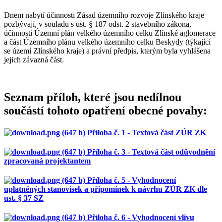
Dnem nabytí účinnosti Zásad územního rozvoje Zlínského kraje
pozbývají, v souladu s ust. § 187 odst. 2 stavebního zákona,
účinnosti Územní plán velkého územního celku Zlínské aglomerace
a část Územního plánu velkého územního celku Beskydy (týkající
se území Zlínského kraje) a právní předpis, kterým byla vyhlášena
jejich závazná část.
Seznam příloh, které jsou nedílnou
součástí tohoto opatření obecné povahy:
Příloha č. 1 - Textová část ZÚR ZK
Příloha č. 3 - Textová část odůvodnění
zpracovaná projektantem
Příloha č. 5 - Vyhodnocení
uplatněných stanovisek a připomínek k návrhu ZÚR ZK dle
ust. § 37 SZ
Příloha č. 6 - Vyhodnocení vlivu