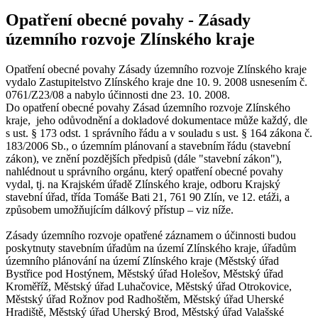
Opatření obecné povahy - Zásady
územního rozvoje Zlínského kraje
Opatření obecné povahy Zásady územního rozvoje Zlínského kraje
vydalo Zastupitelstvo Zlínského kraje dne 10. 9. 2008 usnesením č.
0761/Z23/08 a nabylo účinnosti dne 23. 10. 2008.
Do opatření obecné povahy Zásad územního rozvoje Zlínského
kraje, jeho odůvodnění a dokladové dokumentace může každý, dle
s ust. § 173 odst. 1 správního řádu a v souladu s ust. § 164 zákona č.
183/2006 Sb., o územním plánovaní a stavebním řádu (stavební
zákon), ve znění pozdějších předpisů (dále "stavební zákon"),
nahlédnout u správního orgánu, který opatření obecné povahy
vydal, tj. na Krajském úřadě Zlínského kraje, odboru Krajský
stavební úřad, třída Tomáše Bati 21, 761 90 Zlín, ve 12. etáži, a
způsobem umožňujícím dálkový přístup – viz níže.
Zásady územního rozvoje opatřené záznamem o účinnosti budou
poskytnuty stavebním úřadům na území Zlínského kraje, úřadům
územního plánování na území Zlínského kraje (Městský úřad
Bystřice pod Hostýnem, Městský úřad Holešov, Městský úřad
Kroměříž, Městský úřad Luhačovice, Městský úřad Otrokovice,
Městský úřad Rožnov pod Radhoštěm, Městský úřad Uherské
Hradiště, Městský úřad Uherský Brod, Městský úřad Valašské