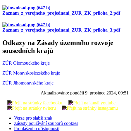
Zaznam_z_verejneho_projednani_ZUR_ZK_priloha_2.pdf
Zaznam_z_verejneho_projednani_ZUR_ZK_priloha_3.pdf
Odkazy na Zásady územního rozvoje
sousedních krajů
ZÚR Olomouckého kraje
ZÚR Moravskoslezského kraje
ZÚR Jihomoravského kraje
Aktualizováno:
pondělí 9. prosinec 2024, 09:51
Verze pro slabší zrak
Zásady používání souborů cookies
Prohlášení o přístupnosti