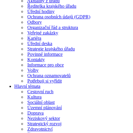
Aktuality z úřadu
Ředitelka krajského úřadu
Úřední hodiny
Ochrana osobních údajů (GDPR)
Odbory
Organizační řád a struktura
Veřejné zakázky
Kariéra
Úřední deska
Strategie krajského úřadu
Povinné informace
Kontakty
Informace pro obce
Volby
Ochrana oznamovatelů
Potřebuji si vyřídit
Hlavní témata
Cestovní ruch
Kultura
Sociální oblast
Územní plánování
Doprava
Neziskový sektor
Strategický rozvoj
Zdravotnictví