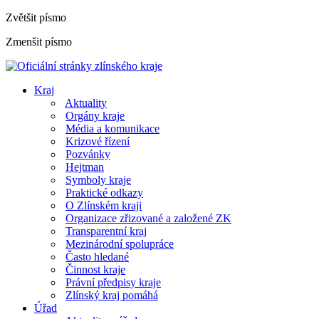
Zvětšit písmo
Zmenšit písmo
Kraj
Aktuality
Orgány kraje
Média a komunikace
Krizové řízení
Pozvánky
Hejtman
Symboly kraje
Praktické odkazy
O Zlínském kraji
Organizace zřizované a založené ZK
Transparentní kraj
Mezinárodní spolupráce
Často hledané
Činnost kraje
Právní předpisy kraje
Zlínský kraj pomáhá
Úřad