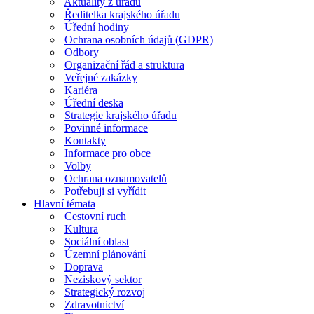
Aktuality z úřadu
Ředitelka krajského úřadu
Úřední hodiny
Ochrana osobních údajů (GDPR)
Odbory
Organizační řád a struktura
Veřejné zakázky
Kariéra
Úřední deska
Strategie krajského úřadu
Povinné informace
Kontakty
Informace pro obce
Volby
Ochrana oznamovatelů
Potřebuji si vyřídit
Hlavní témata
Cestovní ruch
Kultura
Sociální oblast
Územní plánování
Doprava
Neziskový sektor
Strategický rozvoj
Zdravotnictví