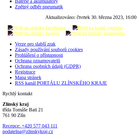
Baterie a akumulátory
Zpětný odběr pneumatik
Aktualizováno:
čtvrtek 30. března 2023, 16:00
Verze pro slabší zrak
Zásady používání souborů cookies
Prohlášení o přístupnosti
Ochrana oznamovatelů
Ochrana osobních údajů (GDPR)
Registrace
Mapa stránek
RSS kanál PORTÁLU ZLÍNSKÉHO KRAJE
Rychlý kontakt
Zlínský kraj
třída Tomáše Bati 21
761 90 Zlín
Recepce: +420 577 043 111
podatelna@zlinskykraj.cz