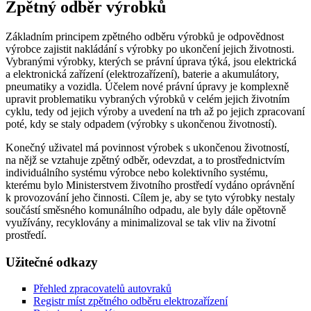
Zpětný odběr výrobků
Základním principem zpětného odběru výrobků je odpovědnost
výrobce zajistit nakládání s výrobky po ukončení jejich životnosti.
Vybranými výrobky, kterých se právní úprava týká, jsou elektrická
a elektronická zařízení (elektrozařízení), baterie a akumulátory,
pneumatiky a vozidla. Účelem nové právní úpravy je komplexně
upravit problematiku vybraných výrobků v celém jejich životním
cyklu, tedy od jejich výroby a uvedení na trh až po jejich zpracovaní
poté, kdy se staly odpadem (výrobky s ukončenou životností).
Konečný uživatel má povinnost výrobek s ukončenou životností,
na nějž se vztahuje zpětný odběr, odevzdat, a to prostřednictvím
individuálního systému výrobce nebo kolektivního systému,
kterému bylo Ministerstvem životního prostředí vydáno oprávnění
k provozování jeho činnosti. Cílem je, aby se tyto výrobky nestaly
součástí směsného komunálního odpadu, ale byly dále opětovně
využívány, recyklovány a minimalizoval se tak vliv na životní
prostředí.
Užitečné odkazy
Přehled zpracovatelů autovraků
Registr míst zpětného odběru elektrozařízení