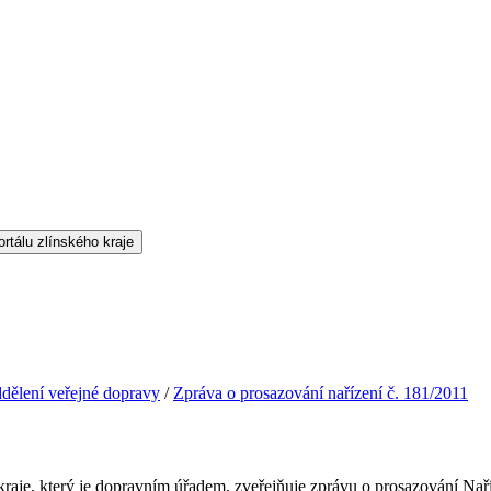
dělení veřejné dopravy
/
Zpráva o prosazování nařízení č. 181/2011
raje, který je dopravním úřadem, zveřejňuje zprávu o prosazování Naří