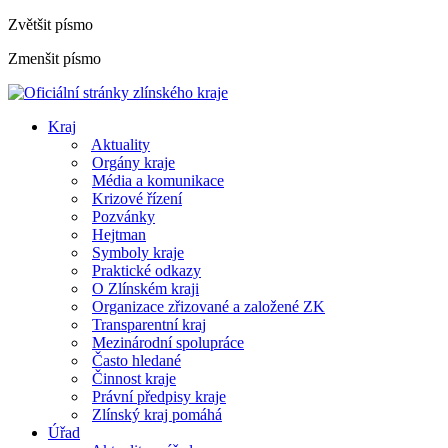
Zvětšit písmo
Zmenšit písmo
Kraj
Aktuality
Orgány kraje
Média a komunikace
Krizové řízení
Pozvánky
Hejtman
Symboly kraje
Praktické odkazy
O Zlínském kraji
Organizace zřizované a založené ZK
Transparentní kraj
Mezinárodní spolupráce
Často hledané
Činnost kraje
Právní předpisy kraje
Zlínský kraj pomáhá
Úřad