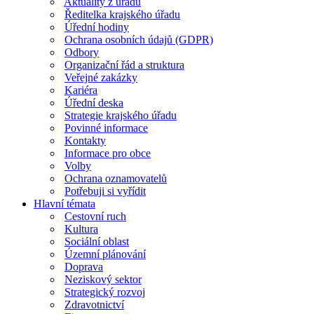
Aktuality z úřadu
Ředitelka krajského úřadu
Úřední hodiny
Ochrana osobních údajů (GDPR)
Odbory
Organizační řád a struktura
Veřejné zakázky
Kariéra
Úřední deska
Strategie krajského úřadu
Povinné informace
Kontakty
Informace pro obce
Volby
Ochrana oznamovatelů
Potřebuji si vyřídit
Hlavní témata
Cestovní ruch
Kultura
Sociální oblast
Územní plánování
Doprava
Neziskový sektor
Strategický rozvoj
Zdravotnictví