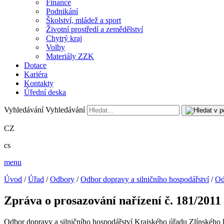
Finance
Podnikání
Školství, mládež a sport
Životní prostředí a zemědělství
Chytrý kraj
Volby
Materiály ZZK
Dotace
Kariéra
Kontakty
Úřední deska
Vyhledávání
Vyhledávání
CZ
cs
menu
Úvod
/
Úřad
/
Odbory
/
Odbor dopravy a silničního hospodářství
/
Od
Zpráva o prosazování nařízení č. 181/2011
Odbor dopravy a silničního hospodářství Krajského úřadu Zlínského k