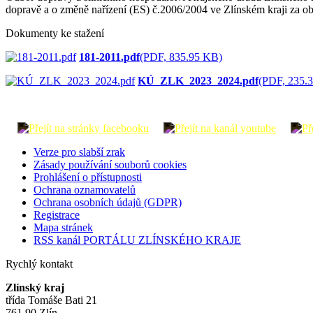
dopravě a o změně nařízení (ES) č.2006/2004 ve Zlínském kraji za obd
Dokumenty ke stažení
181-2011.pdf
(PDF, 835.95 KB)
KÚ_ZLK_2023_2024.pdf
(PDF, 235.
Verze pro slabší zrak
Zásady používání souborů cookies
Prohlášení o přístupnosti
Ochrana oznamovatelů
Ochrana osobních údajů (GDPR)
Registrace
Mapa stránek
RSS kanál PORTÁLU ZLÍNSKÉHO KRAJE
Rychlý kontakt
Zlínský kraj
třída Tomáše Bati 21
761 90 Zlín