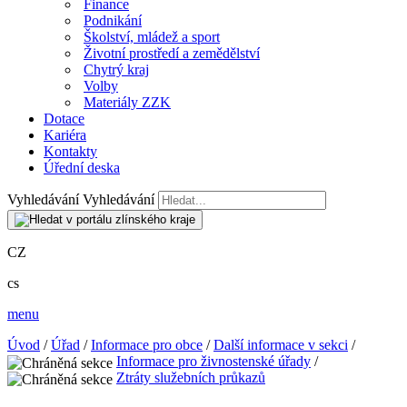
Finance
Podnikání
Školství, mládež a sport
Životní prostředí a zemědělství
Chytrý kraj
Volby
Materiály ZZK
Dotace
Kariéra
Kontakty
Úřední deska
Vyhledávání
Vyhledávání
CZ
cs
menu
Úvod
/
Úřad
/
Informace pro obce
/
Další informace v sekci
/
Informace pro živnostenské úřady
/
Ztráty služebních průkazů