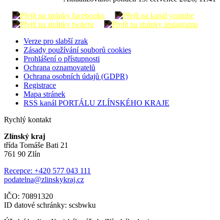
Verze pro slabší zrak
Zásady používání souborů cookies
Prohlášení o přístupnosti
Ochrana oznamovatelů
Ochrana osobních údajů (GDPR)
Registrace
Mapa stránek
RSS kanál PORTÁLU ZLÍNSKÉHO KRAJE
Rychlý kontakt
Zlínský kraj
třída Tomáše Bati 21
761 90 Zlín
Recepce: +420 577 043 111
podatelna@zlinskykraj.cz
IČO: 70891320
ID datové schránky: scsbwku