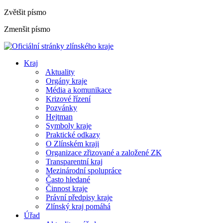
Zvětšit písmo
Zmenšit písmo
Kraj
Aktuality
Orgány kraje
Média a komunikace
Krizové řízení
Pozvánky
Hejtman
Symboly kraje
Praktické odkazy
O Zlínském kraji
Organizace zřizované a založené ZK
Transparentní kraj
Mezinárodní spolupráce
Často hledané
Činnost kraje
Právní předpisy kraje
Zlínský kraj pomáhá
Úřad