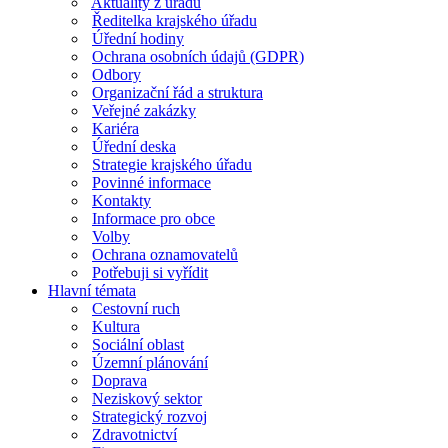
Aktuality z úřadu
Ředitelka krajského úřadu
Úřední hodiny
Ochrana osobních údajů (GDPR)
Odbory
Organizační řád a struktura
Veřejné zakázky
Kariéra
Úřední deska
Strategie krajského úřadu
Povinné informace
Kontakty
Informace pro obce
Volby
Ochrana oznamovatelů
Potřebuji si vyřídit
Hlavní témata
Cestovní ruch
Kultura
Sociální oblast
Územní plánování
Doprava
Neziskový sektor
Strategický rozvoj
Zdravotnictví