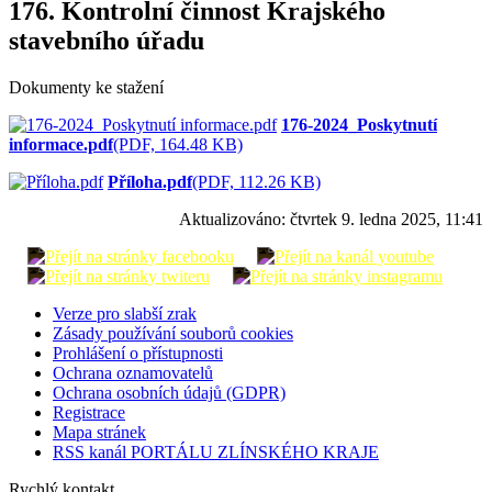
176. Kontrolní činnost Krajského
stavebního úřadu
Dokumenty ke stažení
176-2024_Poskytnutí
informace.pdf
(PDF, 164.48 KB)
Příloha.pdf
(PDF, 112.26 KB)
Aktualizováno:
čtvrtek 9. ledna 2025, 11:41
Verze pro slabší zrak
Zásady používání souborů cookies
Prohlášení o přístupnosti
Ochrana oznamovatelů
Ochrana osobních údajů (GDPR)
Registrace
Mapa stránek
RSS kanál PORTÁLU ZLÍNSKÉHO KRAJE
Rychlý kontakt