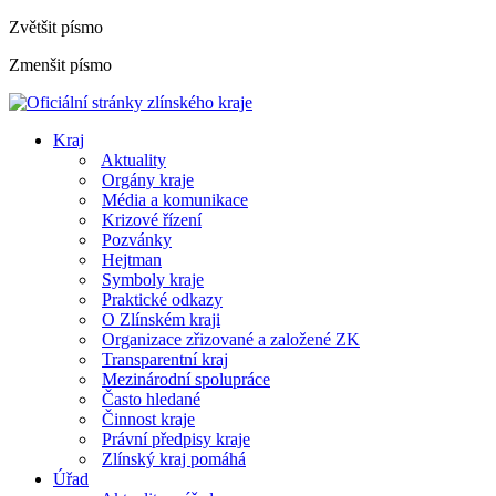
Zvětšit písmo
Zmenšit písmo
Kraj
Aktuality
Orgány kraje
Média a komunikace
Krizové řízení
Pozvánky
Hejtman
Symboly kraje
Praktické odkazy
O Zlínském kraji
Organizace zřizované a založené ZK
Transparentní kraj
Mezinárodní spolupráce
Často hledané
Činnost kraje
Právní předpisy kraje
Zlínský kraj pomáhá
Úřad