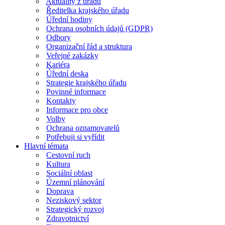
Aktuality z úřadu
Ředitelka krajského úřadu
Úřední hodiny
Ochrana osobních údajů (GDPR)
Odbory
Organizační řád a struktura
Veřejné zakázky
Kariéra
Úřední deska
Strategie krajského úřadu
Povinné informace
Kontakty
Informace pro obce
Volby
Ochrana oznamovatelů
Potřebuji si vyřídit
Hlavní témata
Cestovní ruch
Kultura
Sociální oblast
Územní plánování
Doprava
Neziskový sektor
Strategický rozvoj
Zdravotnictví