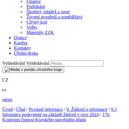
Finance
Podnikání
Školství, mládež a sport
Životní prostředí a zemědělství
Chytrý kraj
Volby
Materiály ZZK
Dotace
Kariéra
Kontakty
Úřední deska
Vyhledávání
Vyhledávání
CZ
cs
menu
Úvod
/
Úřad
/
Povinné informace
/
9. Žádosti o informace
/
9.3
Informace poskytnuté na základě žádostí v roce 2024
/
176.
Kontrolní činnost Krajského stavebního úřadu