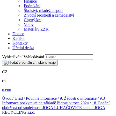
Finance
Podnikání
Školství, mládež a sport
Životní prostředí a zemědělství
Chytrý kraj
Volby
Materiály ZZK
Dotace
Kariéra
Kontakty
Úřední deska
Vyhledávání
Vyhledávání
CZ
cs
menu
Úvod
/
Úřad
/
Povinné informace
/
9. Žádosti o informace
/
9.3
Informace poskytnuté na základě žádostí v roce 2024
/
18. Podání
obdržená od společností JOGA LUHAČOVICE s.r.o. a JOGA
RECYCLING s.r.o.