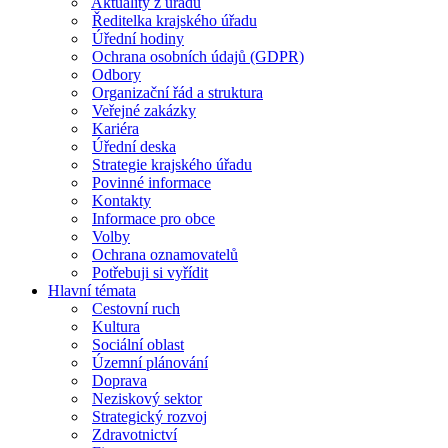
Aktuality z úřadu
Ředitelka krajského úřadu
Úřední hodiny
Ochrana osobních údajů (GDPR)
Odbory
Organizační řád a struktura
Veřejné zakázky
Kariéra
Úřední deska
Strategie krajského úřadu
Povinné informace
Kontakty
Informace pro obce
Volby
Ochrana oznamovatelů
Potřebuji si vyřídit
Hlavní témata
Cestovní ruch
Kultura
Sociální oblast
Územní plánování
Doprava
Neziskový sektor
Strategický rozvoj
Zdravotnictví