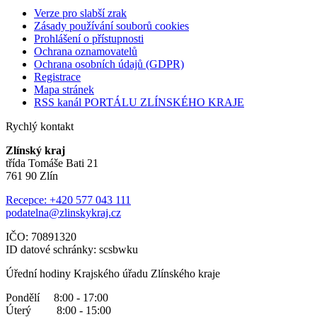
Verze pro slabší zrak
Zásady používání souborů cookies
Prohlášení o přístupnosti
Ochrana oznamovatelů
Ochrana osobních údajů (GDPR)
Registrace
Mapa stránek
RSS kanál PORTÁLU ZLÍNSKÉHO KRAJE
Rychlý kontakt
Zlínský kraj
třída Tomáše Bati 21
761 90 Zlín
Recepce: +420 577 043 111
podatelna@zlinskykraj.cz
IČO: 70891320
ID datové schránky: scsbwku
Úřední hodiny Krajského úřadu Zlínského kraje
Pondělí 8:00 - 17:00
Úterý 8:00 - 15:00