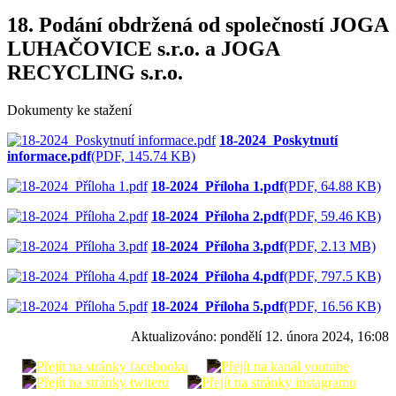
18. Podání obdržená od společností JOGA
LUHAČOVICE s.r.o. a JOGA
RECYCLING s.r.o.
Dokumenty ke stažení
18-2024_Poskytnutí
informace.pdf
(PDF, 145.74 KB)
18-2024_Příloha 1.pdf
(PDF, 64.88 KB)
18-2024_Příloha 2.pdf
(PDF, 59.46 KB)
18-2024_Příloha 3.pdf
(PDF, 2.13 MB)
18-2024_Příloha 4.pdf
(PDF, 797.5 KB)
18-2024_Příloha 5.pdf
(PDF, 16.56 KB)
Aktualizováno:
pondělí 12. února 2024, 16:08