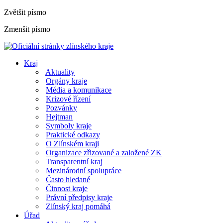
Zvětšit písmo
Zmenšit písmo
Kraj
Aktuality
Orgány kraje
Média a komunikace
Krizové řízení
Pozvánky
Hejtman
Symboly kraje
Praktické odkazy
O Zlínském kraji
Organizace zřizované a založené ZK
Transparentní kraj
Mezinárodní spolupráce
Často hledané
Činnost kraje
Právní předpisy kraje
Zlínský kraj pomáhá
Úřad