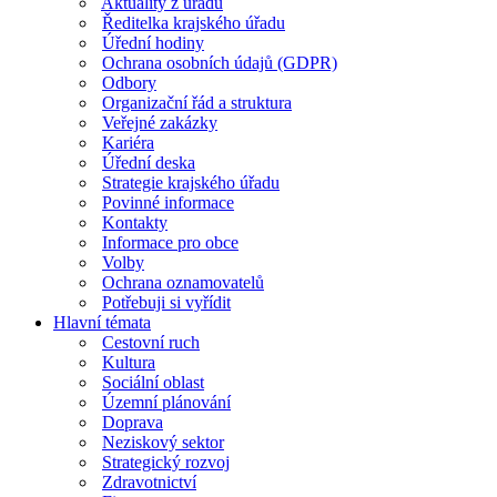
Aktuality z úřadu
Ředitelka krajského úřadu
Úřední hodiny
Ochrana osobních údajů (GDPR)
Odbory
Organizační řád a struktura
Veřejné zakázky
Kariéra
Úřední deska
Strategie krajského úřadu
Povinné informace
Kontakty
Informace pro obce
Volby
Ochrana oznamovatelů
Potřebuji si vyřídit
Hlavní témata
Cestovní ruch
Kultura
Sociální oblast
Územní plánování
Doprava
Neziskový sektor
Strategický rozvoj
Zdravotnictví