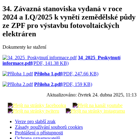
34. Závazná stanoviska vydaná v roce
2024 a I.Q/2025 k vynětí zemědělské půdy
ze ZPF pro výstavbu fotovoltaických
elektráren
Dokumenty ke stažení
34_2025_Poskytnutí
informace.pdf
(PDF, 141.38 KB)
Příloha 1.pdf
(PDF, 247.66 KB)
Příloha 2.pdf
(PDF, 159 KB)
Aktualizováno:
čtvrtek 24. dubna 2025, 11:13
Verze pro slabší zrak
Zásady používání souborů cookies
Prohlášení o přístupnosti
Ochrana oznamovatelů