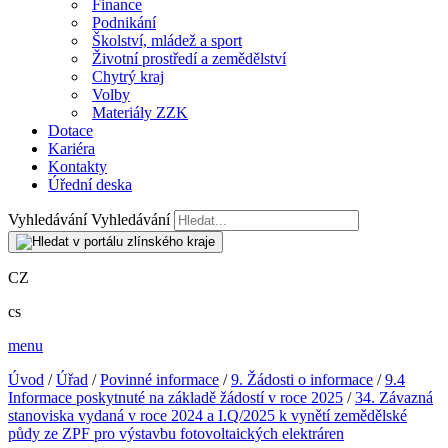
Finance
Podnikání
Školství, mládež a sport
Životní prostředí a zemědělství
Chytrý kraj
Volby
Materiály ZZK
Dotace
Kariéra
Kontakty
Úřední deska
Vyhledávání
Vyhledávání
CZ
cs
menu
Úvod
/
Úřad
/
Povinné informace
/
9. Žádosti o informace
/
9.4
Informace poskytnuté na základě žádostí v roce 2025
/
34. Závazná
stanoviska vydaná v roce 2024 a I.Q/2025 k vynětí zemědělské
půdy ze ZPF pro výstavbu fotovoltaických elektráren