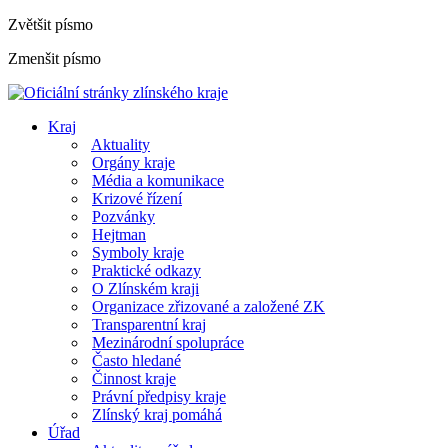
Zvětšit písmo
Zmenšit písmo
Kraj
Aktuality
Orgány kraje
Média a komunikace
Krizové řízení
Pozvánky
Hejtman
Symboly kraje
Praktické odkazy
O Zlínském kraji
Organizace zřizované a založené ZK
Transparentní kraj
Mezinárodní spolupráce
Často hledané
Činnost kraje
Právní předpisy kraje
Zlínský kraj pomáhá
Úřad