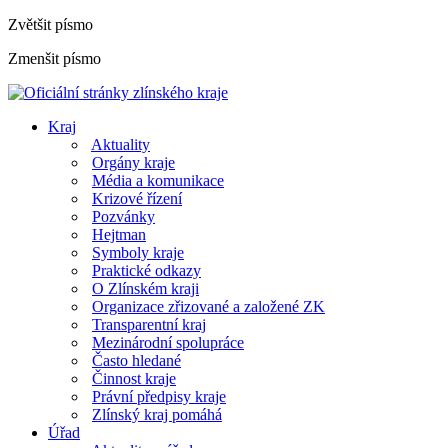
Zvětšit písmo
Zmenšit písmo
Kraj
Aktuality
Orgány kraje
Média a komunikace
Krizové řízení
Pozvánky
Hejtman
Symboly kraje
Praktické odkazy
O Zlínském kraji
Organizace zřizované a založené ZK
Transparentní kraj
Mezinárodní spolupráce
Často hledané
Činnost kraje
Právní předpisy kraje
Zlínský kraj pomáhá
Úřad