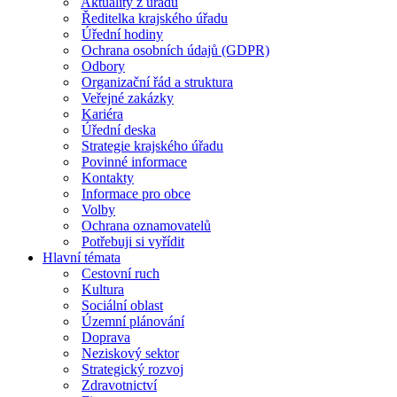
Aktuality z úřadu
Ředitelka krajského úřadu
Úřední hodiny
Ochrana osobních údajů (GDPR)
Odbory
Organizační řád a struktura
Veřejné zakázky
Kariéra
Úřední deska
Strategie krajského úřadu
Povinné informace
Kontakty
Informace pro obce
Volby
Ochrana oznamovatelů
Potřebuji si vyřídit
Hlavní témata
Cestovní ruch
Kultura
Sociální oblast
Územní plánování
Doprava
Neziskový sektor
Strategický rozvoj
Zdravotnictví