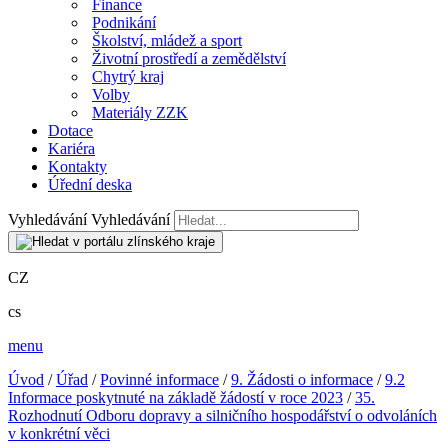
Finance
Podnikání
Školství, mládež a sport
Životní prostředí a zemědělství
Chytrý kraj
Volby
Materiály ZZK
Dotace
Kariéra
Kontakty
Úřední deska
Vyhledávání
Vyhledávání
CZ
cs
menu
Úvod
/
Úřad
/
Povinné informace
/
9. Žádosti o informace
/
9.2
Informace poskytnuté na základě žádostí v roce 2023
/
35.
Rozhodnutí Odboru dopravy a silničního hospodářství o odvoláních
v konkrétní věci