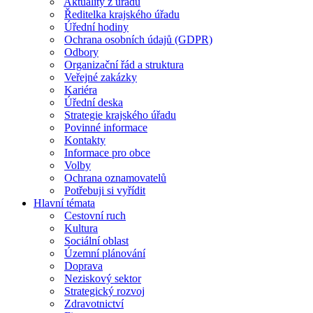
Aktuality z úřadu
Ředitelka krajského úřadu
Úřední hodiny
Ochrana osobních údajů (GDPR)
Odbory
Organizační řád a struktura
Veřejné zakázky
Kariéra
Úřední deska
Strategie krajského úřadu
Povinné informace
Kontakty
Informace pro obce
Volby
Ochrana oznamovatelů
Potřebuji si vyřídit
Hlavní témata
Cestovní ruch
Kultura
Sociální oblast
Územní plánování
Doprava
Neziskový sektor
Strategický rozvoj
Zdravotnictví