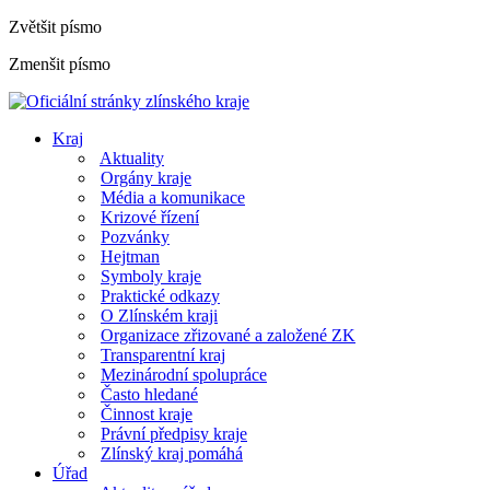
Zvětšit písmo
Zmenšit písmo
Kraj
Aktuality
Orgány kraje
Média a komunikace
Krizové řízení
Pozvánky
Hejtman
Symboly kraje
Praktické odkazy
O Zlínském kraji
Organizace zřizované a založené ZK
Transparentní kraj
Mezinárodní spolupráce
Často hledané
Činnost kraje
Právní předpisy kraje
Zlínský kraj pomáhá
Úřad