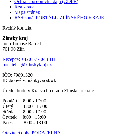
Ochrana osobních údajů (GDPR)
Registrace
Mapa stránek
RSS kanál PORTÁLU ZLÍNSKÉHO KRAJE
Rychlý kontakt
Zlínský kraj
třída Tomáše Bati 21
761 90 Zlín
Recepce: +420 577 043 111
podatelna@zlinskykraj.cz
IČO: 70891320
ID datové schránky: scsbwku
Úřední hodiny Krajského úřadu Zlínského kraje
Pondělí 8:00 - 17:00
Úterý 8:00 - 15:00
Středa 8:00 - 17:00
Čtvrtek 8:00 - 15:00
Pátek 8:00 - 13:00
Otevírací doba PODATELNA