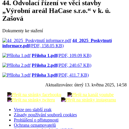
44. Odvolací řízení ve věci stavby
„Výrobní areál HaCase s.r.o.“ v k. ú.
Zašová
Dokumenty ke stažení
44_2025_Poskytnutí
informace.pdf
(PDF, 158.05 KB)
Příloha 1.pdf
(PDF, 109.09 KB)
Příloha 2.pdf
(PDF, 240.67 KB)
Příloha 3.pdf
(PDF, 411.7 KB)
Aktualizováno:
úterý 13. května 2025, 14:58
Verze pro slabší zrak
Zásady používání souborů cookies
Prohlášení o přístupnosti
Ochrana oznamovatelů