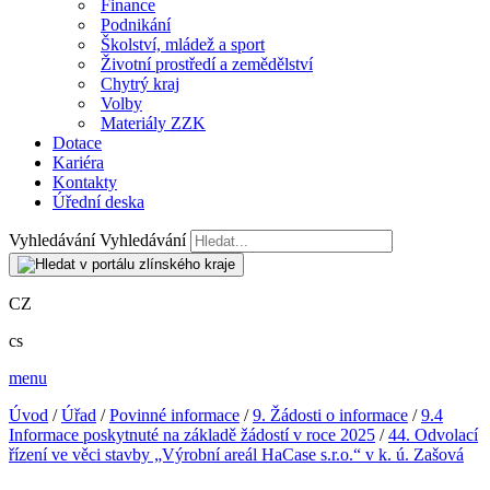
Finance
Podnikání
Školství, mládež a sport
Životní prostředí a zemědělství
Chytrý kraj
Volby
Materiály ZZK
Dotace
Kariéra
Kontakty
Úřední deska
Vyhledávání
Vyhledávání
CZ
cs
menu
Úvod
/
Úřad
/
Povinné informace
/
9. Žádosti o informace
/
9.4
Informace poskytnuté na základě žádostí v roce 2025
/
44. Odvolací
řízení ve věci stavby „Výrobní areál HaCase s.r.o.“ v k. ú. Zašová