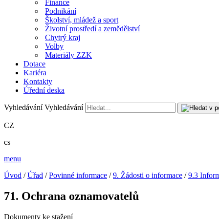
Finance
Podnikání
Školství, mládež a sport
Životní prostředí a zemědělství
Chytrý kraj
Volby
Materiály ZZK
Dotace
Kariéra
Kontakty
Úřední deska
Vyhledávání
Vyhledávání
CZ
cs
menu
Úvod
/
Úřad
/
Povinné informace
/
9. Žádosti o informace
/
9.3 Infor
71. Ochrana oznamovatelů
Dokumenty ke stažení