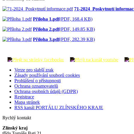
71-2024_Poskytnutí informac
Příloha 1.pdf
(PDF, 168.4 KB)
Příloha 2.pdf
(PDF, 149.85 KB)
Příloha 3.pdf
(PDF, 282.39 KB)
Verze pro slabší zrak
Zásady používání souborů cookies
Prohlášení o přístupnosti
Ochrana oznamovatelů
Ochrana osobních údajů (GDPR)
Registrace
Mapa stránek
RSS kanál PORTÁLU ZLÍNSKÉHO KRAJE
Rychlý kontakt
Zlínský kraj
třída Tomáše Bati 21