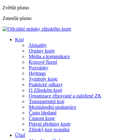
Zvětšit písmo
Zmenšit písmo
Kraj
Aktuality
Orgány kraje
Média a komunikace
Krizové řízení
Pozvánky
Hejtman
Symboly kraje
Praktické odkazy
O Zlínském kraji
Organizace zřizované a založené ZK
Transparentní kraj
Mezinárodní spolupráce
Často hledané
Činnost kraje
Právní předpisy kraje
Zlínský kraj pomáhá
Úřad