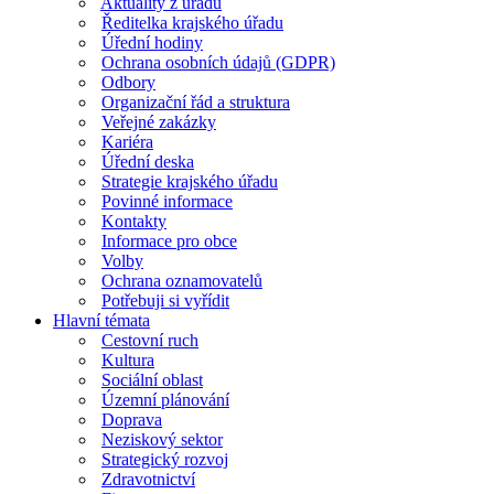
Aktuality z úřadu
Ředitelka krajského úřadu
Úřední hodiny
Ochrana osobních údajů (GDPR)
Odbory
Organizační řád a struktura
Veřejné zakázky
Kariéra
Úřední deska
Strategie krajského úřadu
Povinné informace
Kontakty
Informace pro obce
Volby
Ochrana oznamovatelů
Potřebuji si vyřídit
Hlavní témata
Cestovní ruch
Kultura
Sociální oblast
Územní plánování
Doprava
Neziskový sektor
Strategický rozvoj
Zdravotnictví