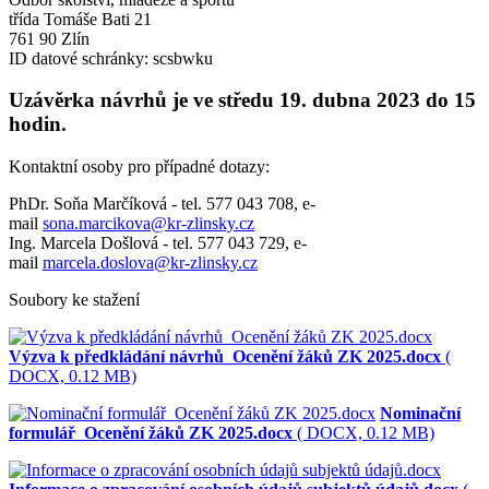
třída Tomáše Bati 21
761 90 Zlín
ID datové schránky: scsbwku
Uzávěrka návrhů je ve středu 19. dubna 2023
do 15
hodin.
Kontaktní osoby pro případné dotazy:
PhDr. Soňa Marčíková - tel. 577 043 708, e-
mail
sona.marcikova@kr-zlinsky.cz
Ing. Marcela Došlová - tel. 577 043 729, e-
mail
marcela.doslova@kr-zlinsky.cz
Soubory ke stažení
Výzva k předkládání návrhů_Ocenění žáků ZK 2025.docx
(
DOCX, 0.12 MB)
Nominační
formulář_Ocenění žáků ZK 2025.docx
( DOCX, 0.12 MB)