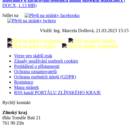
Informace o zpracování osobních údajů subjektů údajů.docx
(
DOCX, 1.13 MB)
Sdílet na
Vložil: Ing. Marcela Došlová, 21.03.2023 15:15
Verze pro slabší zrak
Zásady používání souborů cookies
Prohlášení o přístupnosti
Ochrana oznamovatelů
Ochrana osobních údajů (GDPR)
Registrace
Mapa stránek
RSS kanál PORTÁLU ZLÍNSKÉHO KRAJE
Rychlý kontakt
Zlínský kraj
třída Tomáše Bati 21
761 90 Zlín