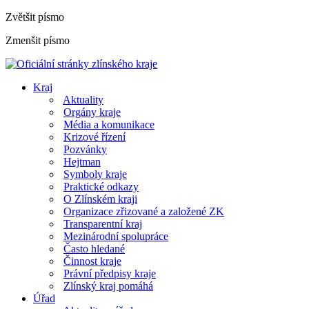
Zvětšit písmo
Zmenšit písmo
Kraj
Aktuality
Orgány kraje
Média a komunikace
Krizové řízení
Pozvánky
Hejtman
Symboly kraje
Praktické odkazy
O Zlínském kraji
Organizace zřizované a založené ZK
Transparentní kraj
Mezinárodní spolupráce
Často hledané
Činnost kraje
Právní předpisy kraje
Zlínský kraj pomáhá
Úřad