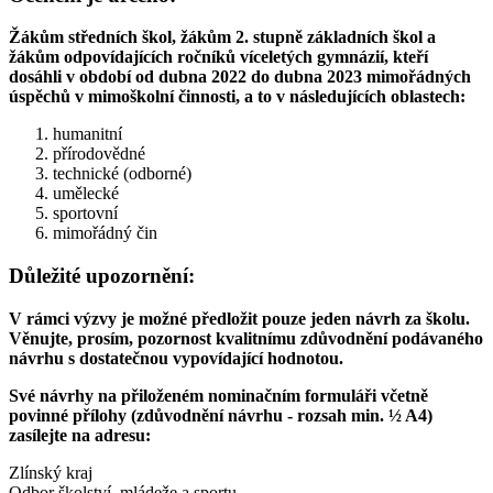
Žákům středních škol, žákům 2. stupně základních škol a
žákům odpovídajících ročníků víceletých gymnázií, kteří
dosáhli v období od dubna 2022 do dubna 2023 mimořádných
úspěchů v mimoškolní činnosti, a to v následujících oblastech:
humanitní
přírodovědné
technické (odborné)
umělecké
sportovní
mimořádný čin
Důležité upozornění:
V rámci výzvy je možné předložit pouze jeden návrh za školu.
Věnujte, prosím, pozornost kvalitnímu zdůvodnění podávaného
návrhu s dostatečnou vypovídající hodnotou.
Své návrhy na přiloženém nominačním formuláři včetně
povinné přílohy (zdůvodnění návrhu - rozsah min. ½ A4)
zasílejte na adresu:
Zlínský kraj
Odbor školství, mládeže a sportu