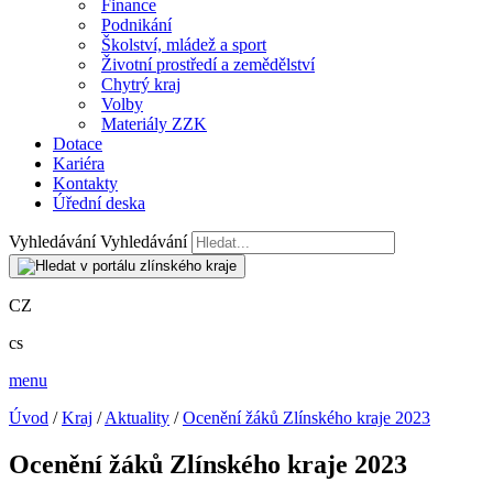
Finance
Podnikání
Školství, mládež a sport
Životní prostředí a zemědělství
Chytrý kraj
Volby
Materiály ZZK
Dotace
Kariéra
Kontakty
Úřední deska
Vyhledávání
Vyhledávání
CZ
cs
menu
Úvod
/
Kraj
/
Aktuality
/
Ocenění žáků Zlínského kraje 2023
Ocenění žáků Zlínského kraje 2023