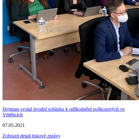
Hejtman svolal úvodní schůzku k odškodnění poškozených ve
Vrběticích
07.05.2021
Zobrazit detail tiskové zprávy