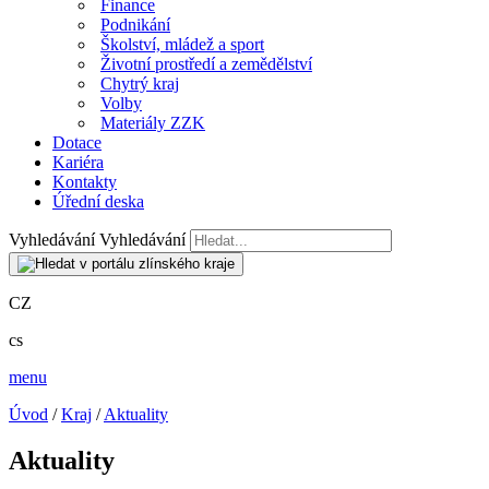
Finance
Podnikání
Školství, mládež a sport
Životní prostředí a zemědělství
Chytrý kraj
Volby
Materiály ZZK
Dotace
Kariéra
Kontakty
Úřední deska
Vyhledávání
Vyhledávání
CZ
cs
menu
Úvod
/
Kraj
/
Aktuality
Aktuality