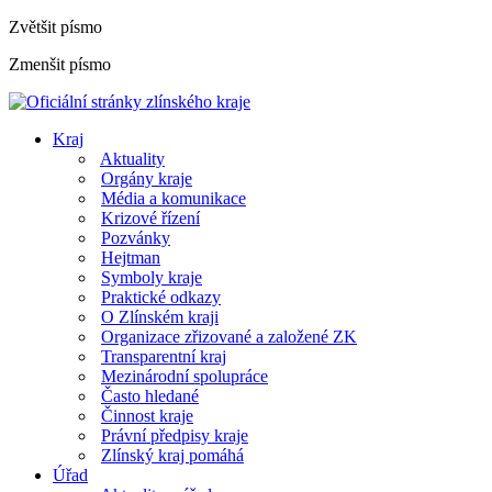
Zvětšit písmo
Zmenšit písmo
Kraj
Aktuality
Orgány kraje
Média a komunikace
Krizové řízení
Pozvánky
Hejtman
Symboly kraje
Praktické odkazy
O Zlínském kraji
Organizace zřizované a založené ZK
Transparentní kraj
Mezinárodní spolupráce
Často hledané
Činnost kraje
Právní předpisy kraje
Zlínský kraj pomáhá
Úřad