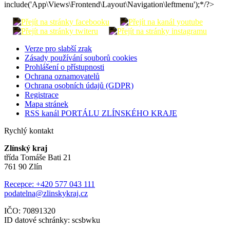
include('App\Views\Frontend\Layout\Navigation\leftmenu');*/?>
Verze pro slabší zrak
Zásady používání souborů cookies
Prohlášení o přístupnosti
Ochrana oznamovatelů
Ochrana osobních údajů (GDPR)
Registrace
Mapa stránek
RSS kanál PORTÁLU ZLÍNSKÉHO KRAJE
Rychlý kontakt
Zlínský kraj
třída Tomáše Bati 21
761 90 Zlín
Recepce: +420 577 043 111
podatelna@zlinskykraj.cz
IČO: 70891320
ID datové schránky: scsbwku