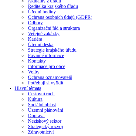
Aktuality z úřadu
Ředitelka krajského úřadu
Úřední hodiny
Ochrana osobních údajů (GDPR)
Odbory
Organizační řád a struktura
Veřejné zakázky
Kariéra
Úřední deska
Strategie krajského úřadu
Povinné informace
Kontakty
Informace pro obce
Volby
Ochrana oznamovatelů
Potřebuji si vyřídit
Hlavní témata
Cestovní ruch
Kultura
Sociální oblast
Územní plánování
Doprava
Neziskový sektor
Strategický rozvoj
Zdravotnictví