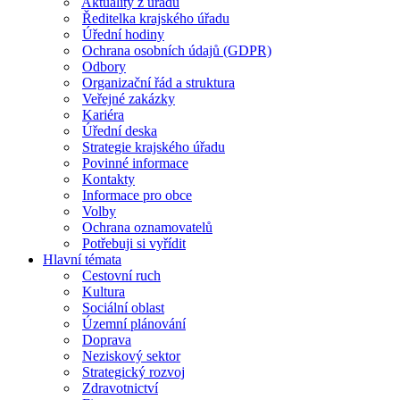
Aktuality z úřadu
Ředitelka krajského úřadu
Úřední hodiny
Ochrana osobních údajů (GDPR)
Odbory
Organizační řád a struktura
Veřejné zakázky
Kariéra
Úřední deska
Strategie krajského úřadu
Povinné informace
Kontakty
Informace pro obce
Volby
Ochrana oznamovatelů
Potřebuji si vyřídit
Hlavní témata
Cestovní ruch
Kultura
Sociální oblast
Územní plánování
Doprava
Neziskový sektor
Strategický rozvoj
Zdravotnictví