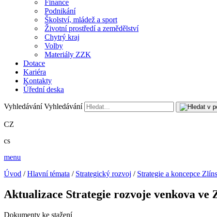
Finance
Podnikání
Školství, mládež a sport
Životní prostředí a zemědělství
Chytrý kraj
Volby
Materiály ZZK
Dotace
Kariéra
Kontakty
Úřední deska
Vyhledávání
Vyhledávání
CZ
cs
menu
Úvod
/
Hlavní témata
/
Strategický rozvoj
/
Strategie a koncepce Zlín
Aktualizace Strategie rozvoje venkova ve 
Dokumenty ke stažení