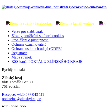
strategie-rozvoje-venkova-fin
Verze pro slabší zrak
Zásady používání souborů cookies
Prohlášení o přístupnosti
Ochrana oznamovatelů
Ochrana osobních údajů (GDPR)
Registrace
Mapa stránek
RSS kanál PORTÁLU ZLÍNSKÉHO KRAJE
Rychlý kontakt
Zlínský kraj
třída Tomáše Bati 21
761 90 Zlín
Recepce: +420 577 043 111
podatelna@zlinskykraj.cz
IČO: 70891320