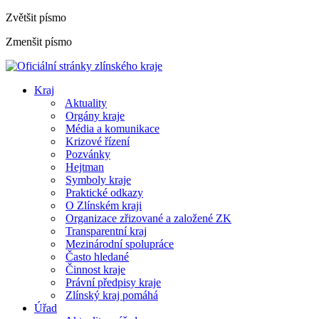
Zvětšit písmo
Zmenšit písmo
Kraj
Aktuality
Orgány kraje
Média a komunikace
Krizové řízení
Pozvánky
Hejtman
Symboly kraje
Praktické odkazy
O Zlínském kraji
Organizace zřizované a založené ZK
Transparentní kraj
Mezinárodní spolupráce
Často hledané
Činnost kraje
Právní předpisy kraje
Zlínský kraj pomáhá
Úřad