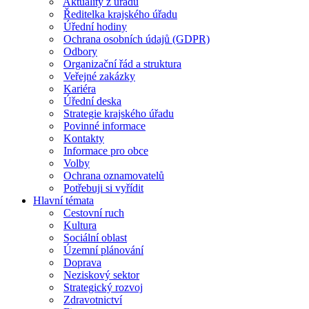
Aktuality z úřadu
Ředitelka krajského úřadu
Úřední hodiny
Ochrana osobních údajů (GDPR)
Odbory
Organizační řád a struktura
Veřejné zakázky
Kariéra
Úřední deska
Strategie krajského úřadu
Povinné informace
Kontakty
Informace pro obce
Volby
Ochrana oznamovatelů
Potřebuji si vyřídit
Hlavní témata
Cestovní ruch
Kultura
Sociální oblast
Územní plánování
Doprava
Neziskový sektor
Strategický rozvoj
Zdravotnictví