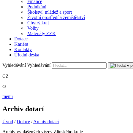
Finance
Podnikání
Školství, mládež a sport
Životní prostředí a zemědělství
Chytrý kraj
Volby
Materiály ZZK
Dotace
Kariéra
Kontakty
Úřední deska
Vyhledávání
Vyhledávání
CZ
cs
menu
Archiv dotací
Úvod
/
Dotace
/
Archiv dotací
Archiv vyhlášených výzev Zlínského kraje