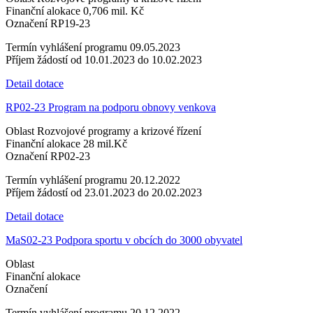
Finanční alokace
0,706 mil. Kč
Označení
RP19-23
Termín vyhlášení programu
09.05.2023
Příjem žádostí
od 10.01.2023 do 10.02.2023
Detail dotace
RP02-23 Program na podporu obnovy venkova
Oblast
Rozvojové programy a krizové řízení
Finanční alokace
28 mil.Kč
Označení
RP02-23
Termín vyhlášení programu
20.12.2022
Příjem žádostí
od 23.01.2023 do 20.02.2023
Detail dotace
MaS02-23 Podpora sportu v obcích do 3000 obyvatel
Oblast
Finanční alokace
Označení
Termín vyhlášení programu
20.12.2022