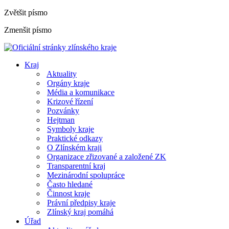
Zvětšit písmo
Zmenšit písmo
Kraj
Aktuality
Orgány kraje
Média a komunikace
Krizové řízení
Pozvánky
Hejtman
Symboly kraje
Praktické odkazy
O Zlínském kraji
Organizace zřizované a založené ZK
Transparentní kraj
Mezinárodní spolupráce
Často hledané
Činnost kraje
Právní předpisy kraje
Zlínský kraj pomáhá
Úřad