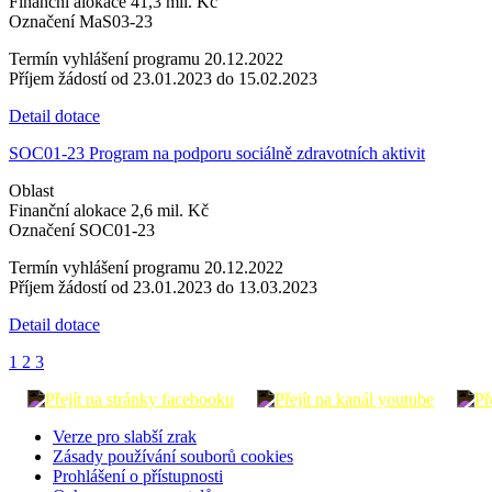
Finanční alokace
41,3 mil. Kč
Označení
MaS03-23
Termín vyhlášení programu
20.12.2022
Příjem žádostí
od 23.01.2023 do 15.02.2023
Detail dotace
SOC01-23 Program na podporu sociálně zdravotních aktivit
Oblast
Finanční alokace
2,6 mil. Kč
Označení
SOC01-23
Termín vyhlášení programu
20.12.2022
Příjem žádostí
od 23.01.2023 do 13.03.2023
Detail dotace
1
2
3
Verze pro slabší zrak
Zásady používání souborů cookies
Prohlášení o přístupnosti