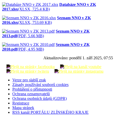
Databáze NNO v ZK
2017.xlsx
(XLSX, 725.4 KB)
Seznam NNO v ZK
2016.xlsx
(XLSX, 753.69 KB)
Seznam NNO v ZK
2013.pdf
(PDF, 5.66 MB)
Seznam NNO v ZK
2010.pdf
(PDF, 4.95 MB)
Aktualizováno:
pondělí 1. září 2025, 07:55
Verze pro slabší zrak
Zásady používání souborů cookies
Prohlášení o přístupnosti
Ochrana oznamovatelů
Ochrana osobních údajů (GDPR)
Registrace
Mapa stránek
RSS kanál PORTÁLU ZLÍNSKÉHO KRAJE