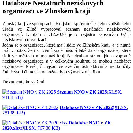
Databáze Nestátních neziskových
organizací ve Zlínském kraji
Zlínský kraj ve spolupráci s Krajskou správou Českého statistického
úřadu ve Zlíně vypracoval seznam nestátních neziskových
organizací. K datu 31.12.2020 je v registru zapsaných 6715
neziskových organizací.
Jedná se o organizace, které mají sídlo ve Zlínském kraji, a je nutné
brát v potaz, že na území kraje působí také další organizace, které
sídlí ve městech mimo náš kraj. Na druhou stranu jde o zapsané
neziskové organizace a v celkovém souhrnu se mohou nacházet
organizace, které již nejsou ve své činnosti aktivní a neukončily
řádně svoji činnost a nepožádaly o výmaz z rejstříku.
Dokumenty ke stažení
Seznam NNO v ZK 2025
(XLSX,
931.4 KB)
Databáze NNO v ZK 2022
(XLSX,
781.69 KB)
Databáze NNO v ZK
2020.xlsx
(XLSX, 767.38 KB)