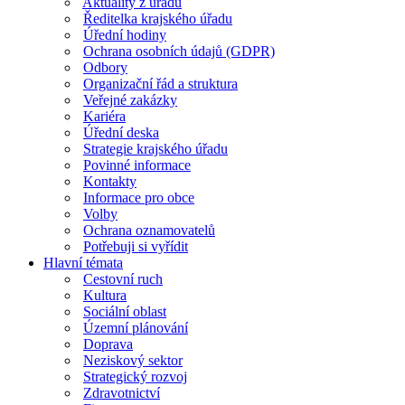
Aktuality z úřadu
Ředitelka krajského úřadu
Úřední hodiny
Ochrana osobních údajů (GDPR)
Odbory
Organizační řád a struktura
Veřejné zakázky
Kariéra
Úřední deska
Strategie krajského úřadu
Povinné informace
Kontakty
Informace pro obce
Volby
Ochrana oznamovatelů
Potřebuji si vyřídit
Hlavní témata
Cestovní ruch
Kultura
Sociální oblast
Územní plánování
Doprava
Neziskový sektor
Strategický rozvoj
Zdravotnictví