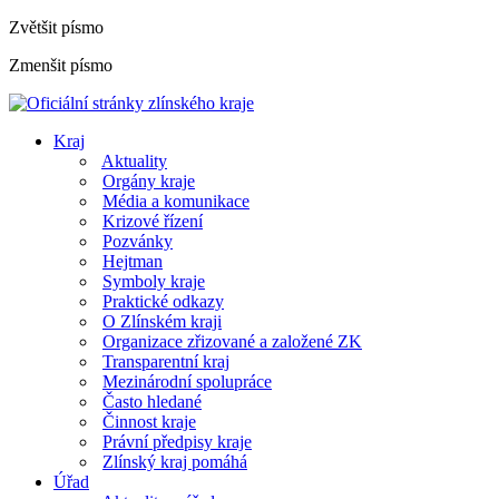
Zvětšit písmo
Zmenšit písmo
Kraj
Aktuality
Orgány kraje
Média a komunikace
Krizové řízení
Pozvánky
Hejtman
Symboly kraje
Praktické odkazy
O Zlínském kraji
Organizace zřizované a založené ZK
Transparentní kraj
Mezinárodní spolupráce
Často hledané
Činnost kraje
Právní předpisy kraje
Zlínský kraj pomáhá
Úřad