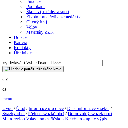
Finance
Podnikání
Školství, mládež a sport
Životní prostředí a zemědělství
Chytrý kraj
Volby
Materiály ZZK
Dotace
Kariéra
Kontakty
Úřední deska
Vyhledávání
Vyhledávání
CZ
cs
menu
Úvod
/
Úřad
/
Informace pro obce
/
Další informace v sekci
/
Svazky obcí
/
Přehled svazků obcí
/
Dobrovolný svazek obcí
Mikroregion Valašskomeziříčsko - Kelečsko - úplný výpis