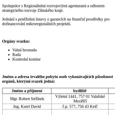
Spolupráce s Regionálními rozvojovými agenturami a odborem
strategického rozvoje Zlínského kraje.
Jednání s peněžními ústavy o garancích na finanční prostředky pro
dofinancování mikroregionálních projektů.
Orgány svazku:
Valná hromada
Rada
Kontrolní komise
Jméno a adresa trvalého pobytu osob vykonávajících působnost
orgánů, kterými svazek jedná:
Jméno a příjmení
bydliště
Výletní 1441, 757 01 Valašské
Mgr. Robert Stržínek
Meziříčí
Ing. Karel David
č.p. 577, 756 43 Kelč