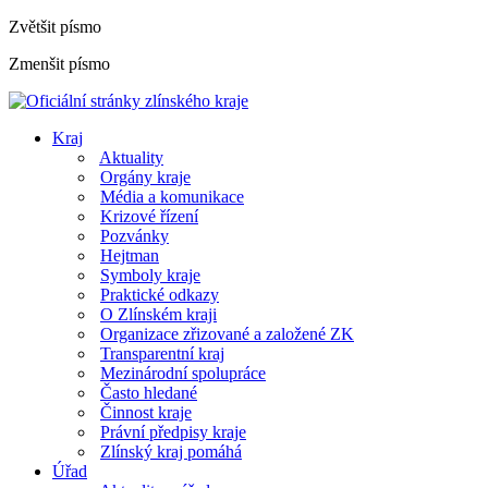
Zvětšit písmo
Zmenšit písmo
Kraj
Aktuality
Orgány kraje
Média a komunikace
Krizové řízení
Pozvánky
Hejtman
Symboly kraje
Praktické odkazy
O Zlínském kraji
Organizace zřizované a založené ZK
Transparentní kraj
Mezinárodní spolupráce
Často hledané
Činnost kraje
Právní předpisy kraje
Zlínský kraj pomáhá
Úřad