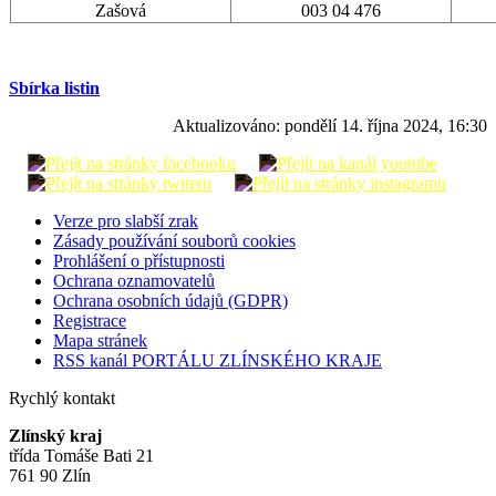
Zašová
003 04 476
Sbírka listin
Aktualizováno:
pondělí 14. října 2024, 16:30
Verze pro slabší zrak
Zásady používání souborů cookies
Prohlášení o přístupnosti
Ochrana oznamovatelů
Ochrana osobních údajů (GDPR)
Registrace
Mapa stránek
RSS kanál PORTÁLU ZLÍNSKÉHO KRAJE
Rychlý kontakt
Zlínský kraj
třída Tomáše Bati 21
761 90 Zlín