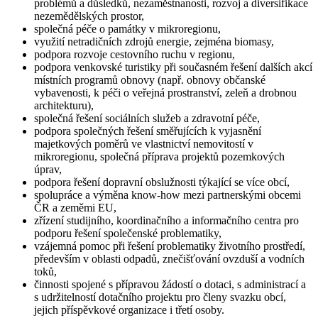
problémů a důsledků, nezaměstnanosti, rozvoj a diversifikace
nezemědělských prostor,
společná péče o památky v mikroregionu,
využití netradičních zdrojů energie, zejména biomasy,
podpora rozvoje cestovního ruchu v regionu,
podpora venkovské turistiky při současném řešení dalších akcí
místních programů obnovy (např. obnovy občanské
vybavenosti, k péči o veřejná prostranství, zeleň a drobnou
architekturu),
společná řešení sociálních služeb a zdravotní péče,
podpora společných řešení směřujících k vyjasnění
majetkových poměrů ve vlastnictví nemovitostí v
mikroregionu, společná příprava projektů pozemkových
úprav,
podpora řešení dopravní obslužnosti týkající se více obcí,
spolupráce a výměna know-how mezi partnerskými obcemi
ČR a zeměmi EU,
zřízení studijního, koordinačního a informačního centra pro
podporu řešení společenské problematiky,
vzájemná pomoc při řešení problematiky životního prostředí,
především v oblasti odpadů, znečišťování ovzduší a vodních
toků,
činnosti spojené s přípravou žádostí o dotaci, s administrací a
s udržitelností dotačního projektu pro členy svazku obcí,
jejich příspěvkové organizace i třetí osoby.