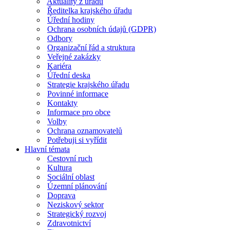
Aktuality z úřadu
Ředitelka krajského úřadu
Úřední hodiny
Ochrana osobních údajů (GDPR)
Odbory
Organizační řád a struktura
Veřejné zakázky
Kariéra
Úřední deska
Strategie krajského úřadu
Povinné informace
Kontakty
Informace pro obce
Volby
Ochrana oznamovatelů
Potřebuji si vyřídit
Hlavní témata
Cestovní ruch
Kultura
Sociální oblast
Územní plánování
Doprava
Neziskový sektor
Strategický rozvoj
Zdravotnictví