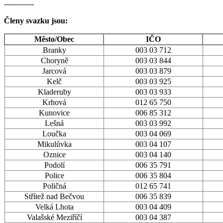
------------
Členy svazku jsou:
Město/Obec
IČO
Branky
003 03 712
Choryně
003 03 844
Jarcová
003 03 879
Kelč
003 03 925
Kladeruby
003 03 933
Krhová
012 65 750
Kunovice
006 85 312
Lešná
003 03 992
Loučka
003 04 069
Mikulůvka
003 04 107
Oznice
003 04 140
Podolí
006 35 791
Police
006 35 804
Poličná
012 65 741
Střítež nad Bečvou
006 35 839
Velká Lhota
003 04 409
Valašské Meziříčí
003 04 387