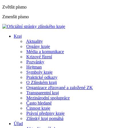
Zvětšit písmo
Zmenšit písmo
Kraj
Aktuality
Orgány kraje
Média a komunikace
Krizové řízení
Pozvánky
Hejtman
Symboly kraje
Praktické odkazy
O Zlínském kraji
Organizace zřizované a založené ZK
Transparentní kraj
Mezinárodní spolupráce
Často hledané
Činnost kraje
Právní předpisy kraje
Zlínský kraj pomáhá
Úřad