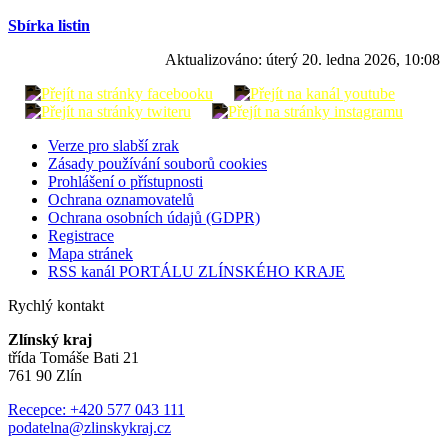
Sbírka listin
Aktualizováno:
úterý 20. ledna 2026, 10:08
Verze pro slabší zrak
Zásady používání souborů cookies
Prohlášení o přístupnosti
Ochrana oznamovatelů
Ochrana osobních údajů (GDPR)
Registrace
Mapa stránek
RSS kanál PORTÁLU ZLÍNSKÉHO KRAJE
Rychlý kontakt
Zlínský kraj
třída Tomáše Bati 21
761 90 Zlín
Recepce: +420 577 043 111
podatelna@zlinskykraj.cz