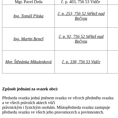
Mgr. Pavel Drda
č. p. 403, 756 53 Vidče
č. p. 253, 756 52 Střítež nad
Ing. Tomáš Pliska
Bečvou
č. p. 92, 756 52 Střítež nad
Ing. Martin Beneš
Bečvou
Mgr. Štěpánka Mikulenková
č. p. 338, 756 53 Vidče
Způsob jednání za svazek obcí:
Předseda svazku jedná jménem svazku ve věcech předmětu svazku
a ve všech právních aktech vůči
právnickým i fyzickým osobám. Místopředseda svazku zastupuje
předsedu svazku ve všech jeho pravomocech a povinnostech.