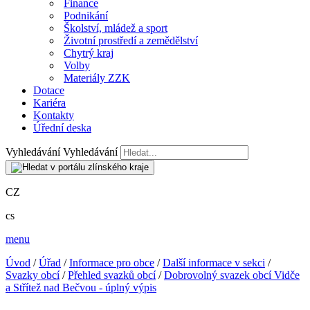
Finance
Podnikání
Školství, mládež a sport
Životní prostředí a zemědělství
Chytrý kraj
Volby
Materiály ZZK
Dotace
Kariéra
Kontakty
Úřední deska
Vyhledávání
Vyhledávání
CZ
cs
menu
Úvod
/
Úřad
/
Informace pro obce
/
Další informace v sekci
/
Svazky obcí
/
Přehled svazků obcí
/
Dobrovolný svazek obcí Vidče
a Střítež nad Bečvou - úplný výpis