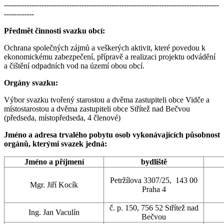
--------------------------------------------------------------------------------------
------------
Předmět činnosti svazku obcí:
Ochrana společných zájmů a veškerých aktivit, které povedou k
ekonomickému zabezpečení, přípravě a realizaci projektu odvádění
a čištění odpadních vod na území obou obcí.
Orgány svazku:
Výbor svazku tvořený starostou a dvěma zastupiteli obce Vidče a
místostarostou a dvěma zastupiteli obce Střítež nad Bečvou
(předseda, místopředseda, 4 členové)
Jméno a adresa trvalého pobytu osob vykonávajících působnost
orgánů, kterými svazek jedná:
Jméno a příjmení
bydliště
Petržílova 3307/25, 143 00
Mgr. Jiří Kocík
Praha 4
č. p. 150, 756 52 Střítež nad
Ing. Jan Vaculín
Bečvou