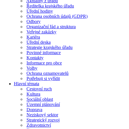
Aktuality z úřadu
Ředitelka krajského úřadu
Úřední hodiny
Ochrana osobních údajů (GDPR)
Odbory
Organizační řád a struktura
Veřejné zakázky
Kariéra
Úřední deska
Strategie krajského úřadu
Povinné informace
Kontakty
Informace pro obce
Volby
Ochrana oznamovatelů
Potřebuji si vyřídit
Hlavní témata
Cestovní ruch
Kultura
Sociální oblast
Územní plánování
Doprava
Neziskový sektor
Strategický rozvoj
Zdravotnictví