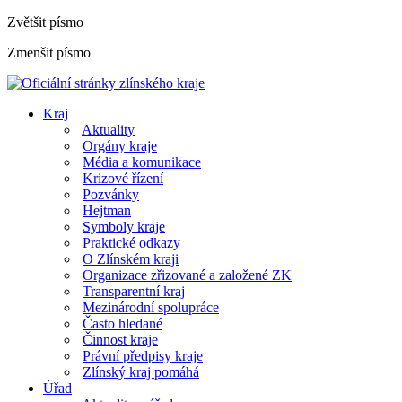
Zvětšit písmo
Zmenšit písmo
Kraj
Aktuality
Orgány kraje
Média a komunikace
Krizové řízení
Pozvánky
Hejtman
Symboly kraje
Praktické odkazy
O Zlínském kraji
Organizace zřizované a založené ZK
Transparentní kraj
Mezinárodní spolupráce
Často hledané
Činnost kraje
Právní předpisy kraje
Zlínský kraj pomáhá
Úřad