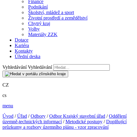
Finance
Podnikání
Školství, mládež a sport
Životní prostředí a zemědělství
Chytrý kraj
Volby
Materiály ZZK
Dotace
Kariéra
Kontakty
Úřední deska
Vyhledávání
Vyhledávání
CZ
cs
menu
Úvod
/
Úřad
/
Odbory
/
Odbor Krajský stavební úřad
/
Oddělení
územně-technických informací
/
Metodické postupy
/
Doplňující
průzkumy a rozbory územního plánu - vzor zpracování