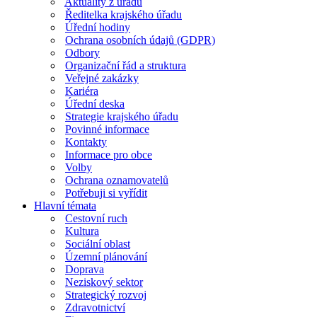
Aktuality z úřadu
Ředitelka krajského úřadu
Úřední hodiny
Ochrana osobních údajů (GDPR)
Odbory
Organizační řád a struktura
Veřejné zakázky
Kariéra
Úřední deska
Strategie krajského úřadu
Povinné informace
Kontakty
Informace pro obce
Volby
Ochrana oznamovatelů
Potřebuji si vyřídit
Hlavní témata
Cestovní ruch
Kultura
Sociální oblast
Územní plánování
Doprava
Neziskový sektor
Strategický rozvoj
Zdravotnictví