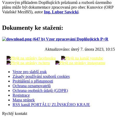
Vzorovým příkladem Doplňujících průzkumů a rozborů územního
plánu může být dokumentace zpracovaná pro obec Kunovice (ORP
Valašské Meziříčí), autor
Ing. Lubor Sawicki
.
Dokumenty ke stažení:
Vzor zpracování Doplňujících P+R
Aktualizováno:
úterý 7. února 2023, 10:15
Verze pro slabší zrak
Zásady používání souborů cookies
Prohlášení o přístupnosti
Ochrana oznamovatelů
Ochrana osobních údajů (GDPR)
Registrace
Mapa stránek
RSS kanál PORTÁLU ZLÍNSKÉHO KRAJE
Rychlý kontakt