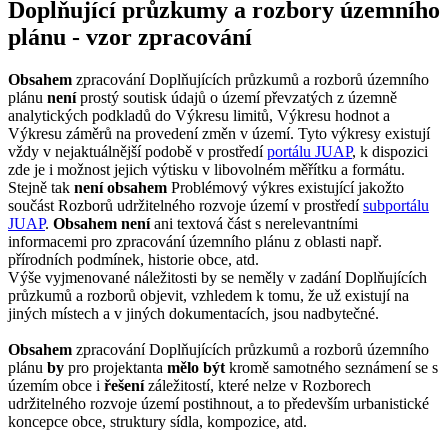
Doplňující průzkumy a rozbory územního
plánu - vzor zpracování
Obsahem
zpracování Doplňujících průzkumů a rozborů územního
plánu
není
prostý soutisk údajů o území převzatých z územně
analytických podkladů do Výkresu limitů, Výkresu hodnot a
Výkresu záměrů na provedení změn v území. Tyto výkresy existují
vždy v nejaktuálnější podobě v prostředí
portálu JUAP
, k dispozici
zde je i možnost jejich výtisku v libovolném měřítku a formátu.
Stejně tak
není
obsahem
Problémový výkres existující jakožto
součást Rozborů udržitelného rozvoje území v prostředí
subportálu
JUAP
.
Obsahem
není
ani textová část s nerelevantními
informacemi pro zpracování územního plánu z oblasti např.
přírodních podmínek, historie obce, atd.
Výše vyjmenované náležitosti by se neměly v zadání Doplňujících
průzkumů a rozborů objevit, vzhledem k tomu, že už existují na
jiných místech a v jiných dokumentacích, jsou nadbytečné.
Obsahem
zpracování Doplňujících průzkumů a rozborů územního
plánu
by
pro projektanta
mělo být
kromě samotného seznámení se s
územím obce i
řešení
záležitostí, které nelze v Rozborech
udržitelného rozvoje území postihnout, a to především urbanistické
koncepce obce, struktury sídla, kompozice, atd.