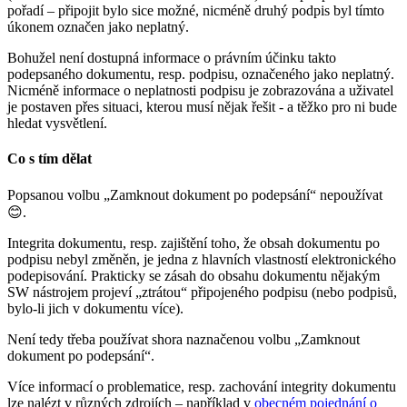
pořadí – připojit bylo sice možné, nicméně druhý podpis byl tímto
úkonem označen jako neplatný.
Bohužel není dostupná informace o právním účinku takto
podepsaného dokumentu, resp. podpisu, označeného jako neplatný.
Nicméně informace o neplatnosti podpisu je zobrazována a uživatel
je postaven přes situaci, kterou musí nějak řešit - a těžko pro ni bude
hledat vysvětlení.
Co s tím dělat
Popsanou volbu „Zamknout dokument po podepsání“ nepoužívat
😊.
Integrita dokumentu, resp. zajištění toho, že obsah dokumentu po
podpisu nebyl změněn, je jedna z hlavních vlastností elektronického
podepisování. Prakticky se zásah do obsahu dokumentu nějakým
SW nástrojem projeví „ztrátou“ připojeného podpisu (nebo podpisů,
bylo-li jich v dokumentu více).
Není tedy třeba používat shora naznačenou volbu „Zamknout
dokument po podepsání“.
Více informací o problematice, resp. zachování integrity dokumentu
lze nalézt v různých zdrojích – například v
obecném pojednání o