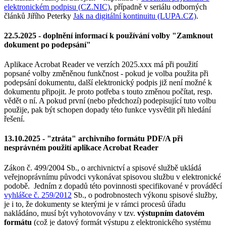
elektronickém podpisu (CZ.NIC)
, případně v seriálu odborných
článků Jiřího Peterky
Jak na digitální kontinuitu (LUPA.CZ)
.
22.5.2025 - doplnění informací k používání volby "Zamknout
dokument po podepsání"
Aplikace Acrobat Reader ve verzích 2025.xxx má při použití
popsané volby změněnou funkčnost - pokud je volba použita při
podepsání dokumentu, další elektronický podpis již není možné k
dokumentu připojit. Je proto potřeba s touto změnou počítat, resp.
vědět o ní. A pokud první (nebo předchozí) podepisující tuto volbu
použije, pak být schopen dopady této funkce vysvětlit při hledání
řešení.
13.10.2025 - "ztráta" archivního formátu PDF/A při
nesprávném použití aplikace Acrobat Reader
Zákon č. 499/2004 Sb., o archivnictví a spisové službě ukládá
veřejnoprávnímu původci vykonávat spisovou službu v elektronické
podobě. Jedním z dopadů této povinnosti specifikované v prováděcí
vyhlášce č. 259/2012
Sb., o podrobnostech výkonu spisové služby,
je i to, že dokumenty se kterými je v rámci procesů úřadu
nakládáno, musí být vyhotovovány v tzv.
výstupním datovém
formátu
(což je datový formát výstupu z elektronického systému