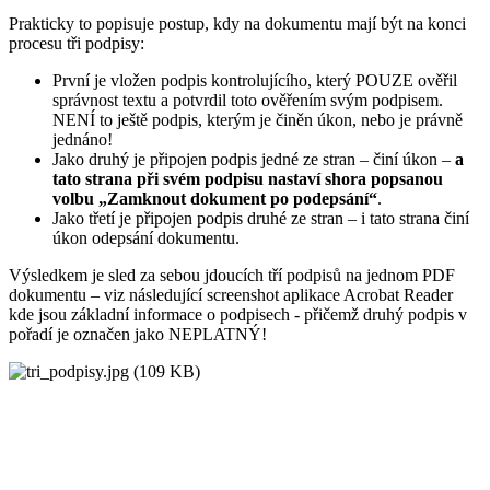
Prakticky to popisuje postup, kdy na dokumentu mají být na konci
procesu tři podpisy:
První je vložen podpis kontrolujícího, který POUZE ověřil
správnost textu a potvrdil toto ověřením svým podpisem.
NENÍ to ještě podpis, kterým je činěn úkon, nebo je právně
jednáno!
Jako druhý je připojen podpis jedné ze stran – činí úkon –
a
tato strana při svém podpisu nastaví shora popsanou
volbu „Zamknout dokument po podepsání“
.
Jako třetí je připojen podpis druhé ze stran – i tato strana činí
úkon odepsání dokumentu.
Výsledkem je sled za sebou jdoucích tří podpisů na jednom PDF
dokumentu – viz následující screenshot aplikace Acrobat Reader
kde jsou základní informace o podpisech - přičemž druhý podpis v
pořadí je označen jako NEPLATNÝ!