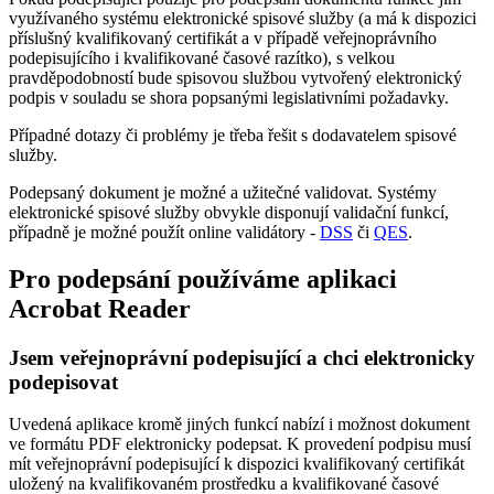
využívaného systému elektronické spisové služby (a má k dispozici
příslušný kvalifikovaný certifikát a v případě veřejnoprávního
podepisujícího i kvalifikované časové razítko), s velkou
pravděpodobností bude spisovou službou vytvořený elektronický
podpis v souladu se shora popsanými legislativními požadavky.
Případné dotazy či problémy je třeba řešit s dodavatelem spisové
služby.
Podepsaný dokument je možné a užitečné validovat. Systémy
elektronické spisové služby obvykle disponují validační funkcí,
případně je možné použít online validátory -
DSS
či
QES
.
Pro podepsání používáme aplikaci
Acrobat Reader
Jsem veřejnoprávní podepisující a chci elektronicky
podepisovat
Uvedená aplikace kromě jiných funkcí nabízí i možnost dokument
ve formátu PDF elektronicky podepsat. K provedení podpisu musí
mít veřejnoprávní podepisující k dispozici kvalifikovaný certifikát
uložený na kvalifikovaném prostředku a kvalifikované časové