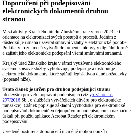
Doporučení při podepisování
elektronických dokumentů druhou
stranou
Mezi aktivity Krajského úřadu Zlínského kraje v roce 2023 je i
orientace na elektronizaci svých postupů a procesů. Jedním z
důsledků je i snaha uzavírat smluvní vztahy v elektronické podobě.
Prakticky to znamená vytvořit dokument smlouvy v digitální formě
a zajistit jeho elektronické podepsání všemi smluvními stranami.
Krajský úřad Zlínského kraje v rámci využívané elektronického
systému spisové služby vyhotovuje, podepisuje a distribuuje
elektronické dokumenty, které splňují legislativou dané požadavky
(popsané níže).
Tento článek je určen pro druhou podepisující stranu
–
především pro veřejnoprávní podepisující (viz
§5 zákona č.
297/2016
Sb., o službách vytvářejících důvěru pro elektronické
transakce). Článek popisuje základní východiska pro elektronické
podepisování dokumentů veřejnoprávním podepisujícím a naznačuje
úskalí při použití aplikace Acrobat Reader při elektronickém
podepisování.
Uvedené postupy a doporučení nicméně mohou použít i