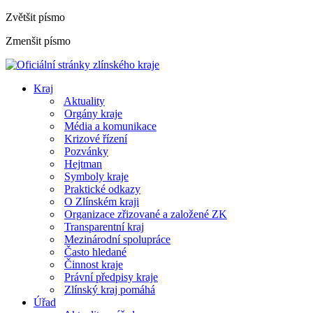
Zvětšit písmo
Zmenšit písmo
Kraj
Aktuality
Orgány kraje
Média a komunikace
Krizové řízení
Pozvánky
Hejtman
Symboly kraje
Praktické odkazy
O Zlínském kraji
Organizace zřizované a založené ZK
Transparentní kraj
Mezinárodní spolupráce
Často hledané
Činnost kraje
Právní předpisy kraje
Zlínský kraj pomáhá
Úřad