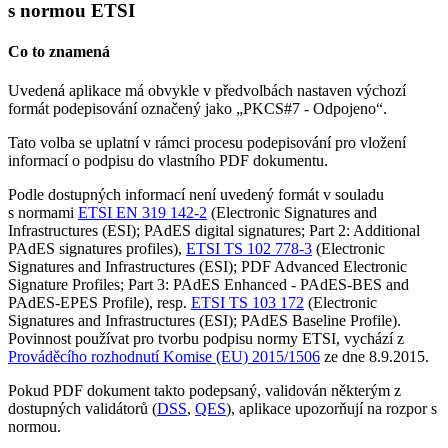
s normou ETSI
Co to znamená
Uvedená aplikace má obvykle v předvolbách nastaven výchozí
formát podepisování označený jako „PKCS#7 - Odpojeno“.
Tato volba se uplatní v rámci procesu podepisování pro vložení
informací o podpisu do vlastního PDF dokumentu.
Podle dostupných informací není uvedený formát v souladu
s normami
ETSI EN 319 142-2
(Electronic Signatures and
Infrastructures (ESI); PAdES digital signatures; Part 2: Additional
PAdES signatures profiles),
ETSI TS 102 778-3
(Electronic
Signatures and Infrastructures (ESI); PDF Advanced Electronic
Signature Profiles; Part 3: PAdES Enhanced - PAdES-BES and
PAdES-EPES Profile), resp.
ETSI TS 103 172
(Electronic
Signatures and Infrastructures (ESI); PAdES Baseline Profile).
Povinnost používat pro tvorbu podpisu normy ETSI, vychází z
Prováděcího rozhodnutí Komise (EU) 2015/1506
ze dne 8.9.2015.
Pokud PDF dokument takto podepsaný, validován některým z
dostupných validátorů (
DSS
,
QES
), aplikace upozorňují na rozpor s
normou.