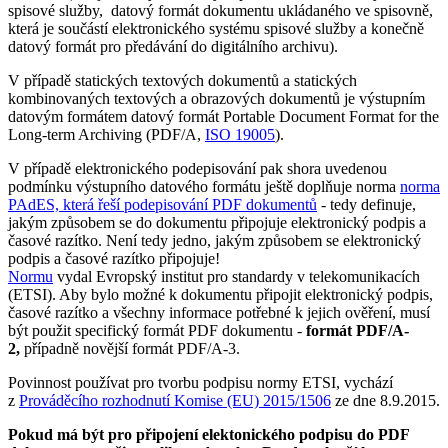
spisové služby, datový formát dokumentu ukládaného ve spisovně,
která je součástí elektronického systému spisové služby a konečně
datový formát pro předávání do digitálního archivu).
V případě statických textových dokumentů a statických
kombinovaných textových a obrazových dokumentů je výstupním
datovým formátem datový formát Portable Document Format for the
Long-term Archiving (PDF/A,
ISO 19005
).
V případě elektronického podepisování pak shora uvedenou
podmínku výstupního datového formátu ještě doplňuje norma
norma
PAdES, která řeší podepisování PDF dokumentů
- tedy definuje,
jakým způsobem se do dokumentu připojuje elektronický podpis a
časové razítko. Není tedy jedno, jakým způsobem se elektronický
podpis a časové razítko připojuje!
Normu
vydal Evropský institut pro standardy v telekomunikacích
(ETSI). Aby bylo možné k dokumentu připojit elektronický podpis,
časové razítko a všechny informace potřebné k jejich ověření, musí
být použit specifický formát PDF dokumentu -
formát PDF/A-
2
,
případně novější formát PDF/A-3.
Povinnost používat pro tvorbu podpisu normy ETSI, vychází
z
Prováděcího rozhodnutí Komise (EU) 2015/1506
ze dne 8.9.2015.
Pokud má být pro připojení elektonického podpisu do PDF