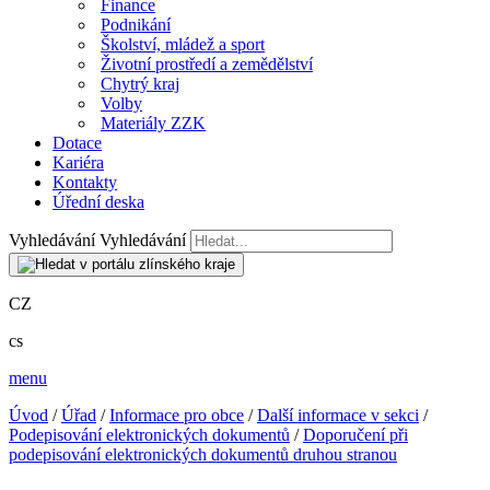
Finance
Podnikání
Školství, mládež a sport
Životní prostředí a zemědělství
Chytrý kraj
Volby
Materiály ZZK
Dotace
Kariéra
Kontakty
Úřední deska
Vyhledávání
Vyhledávání
CZ
cs
menu
Úvod
/
Úřad
/
Informace pro obce
/
Další informace v sekci
/
Podepisování elektronických dokumentů
/
Doporučení při
podepisování elektronických dokumentů druhou stranou