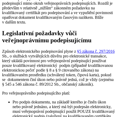
podepisující mimo okruh veřejnoprávních podepisujících. Rozdíl je
především v relativně „nižším“ zákonném požadavku na
kvalifikovaný certifikát pro podepisování a ve vypuštění povinnosti
opatřovat dokument kvalifikovaným časovým razítkem. Blíže
v dalším textu.
Legislativní požadavky vůči
veřejnoprávnímu podepisujícímu
Způsob elektronického podepisování plyne z
§5 zákona č. 297/2016
Sb., o službách vytvářejících důvěru pro elektronické transakce,
který ukládá povinnost pro veřejnoprávní podepisující používat
pouze kvalifikovaný elektronický podpis (případně kvalifikovanou
elektronickou pečeť podle § 8 a § 9 citovaného zákona) na
kvalifikovaném prostředku (schválený token, čipová karta), pokud
se dokumentem činí úkon nebo právně jedná, což je vždy (zejména
§ 545 a 546 zákona č. 89/2012 Sb., občanský zákoník).
Pro veřejnoprávního podepisujícího platí:
Pro podpis dokumentu, na základě kterého je činěn úkon
nebo právně jednáno, a který má být podepsán elektronicky,
musí veřejnoprávní podepisující použít POUZE kvalifikovaný
elektronický podpis (založený na kvalifikovaném certifikátu