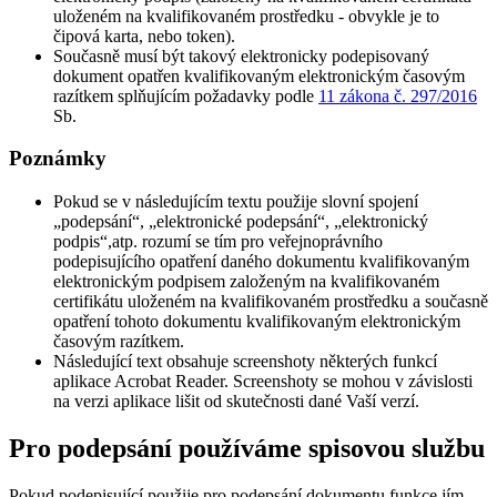
uloženém na kvalifikovaném prostředku - obvykle je to
čipová karta, nebo token).
Současně musí být takový elektronicky podepisovaný
dokument opatřen kvalifikovaným elektronickým časovým
razítkem splňujícím požadavky podle
11 zákona č. 297/2016
Sb.
Poznámky
Pokud se v následujícím textu použije slovní spojení
„podepsání“, „elektronické podepsání“, „elektronický
podpis“,atp. rozumí se tím pro veřejnoprávního
podepisujícího opatření daného dokumentu kvalifikovaným
elektronickým podpisem založeným na kvalifikovaném
certifikátu uloženém na kvalifikovaném prostředku a současně
opatření tohoto dokumentu kvalifikovaným elektronickým
časovým razítkem.
Následující text obsahuje screenshoty některých funkcí
aplikace Acrobat Reader. Screenshoty se mohou v závislosti
na verzi aplikace lišit od skutečnosti dané Vaší verzí.
Pro podepsání používáme spisovou službu
Pokud podepisující použije pro podepsání dokumentu funkce jím