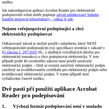
razítko.
Jak nakonfigurovat aplikaci Acrobat Reader pro elektronické
podepisování velmi dobře popisuje
návod publikovaný Státním
fondem dopravní infrastruktury – odkaz je zde
.
Nejsem veřejnoprávní podepisující a chci
elektronicky podepisovat
Odkazovaný návod je možné použít i subjektem, který NENÍ
veřejnoprávním podepisujícím (viz specifikace uvedená v zákoně v
§5 zákona č. 297/2016
Sb., o službách vytvářejících důvěru pro
elektronické transakce) a chce podepisovat elektronicky. V tom
případě podle §6 uvedeného zákona musí použít uznávaný
elektronický podpis – čímž se rozumí zaručený elektronický podpis
založený na kvalifikovaném certifikátu pro elektronický podpis nebo
kvalifikovaný elektronický podpis. V tomto případě není
vyžadováno časové razítko.
Dvě pasti při použití aplikace Acrobat
Reader pro podepisování
1. Výchozí formát podepisování není v souladu