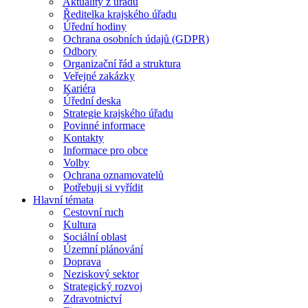
Aktuality z úřadu
Ředitelka krajského úřadu
Úřední hodiny
Ochrana osobních údajů (GDPR)
Odbory
Organizační řád a struktura
Veřejné zakázky
Kariéra
Úřední deska
Strategie krajského úřadu
Povinné informace
Kontakty
Informace pro obce
Volby
Ochrana oznamovatelů
Potřebuji si vyřídit
Hlavní témata
Cestovní ruch
Kultura
Sociální oblast
Územní plánování
Doprava
Neziskový sektor
Strategický rozvoj
Zdravotnictví