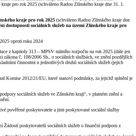
o kraje pro rok 2025 (schváleno Radou Zlínského kraje dne 31. 1.
línského kraje pro rok 2025
(schváleno Radou Zlínského kraje dne
ění dostupnosti sociálních služeb na území Zlínského kraje pro
 2025 oproti roku 2024
ace z kapitoly 313 – MPSV státního rozpočtu na rok 2025 (dále jen
 zákona č. 108/2006 Sb., o sociálních službách, ve znění pozdějších
adními činnostmi u jednotlivých druhů sociálních služeb (jejich
tí Komise 2012/21/EU, které stanoví podmínky, za jejichž splnění je
podpory sociálních služeb ve Zlínském kraji“, v platném znění a
nění.
livé pověřené poskytovatele a jimi poskytované sociální služby
ní Žádostí poskytovatelů sociálních služeb o finanční podporu z