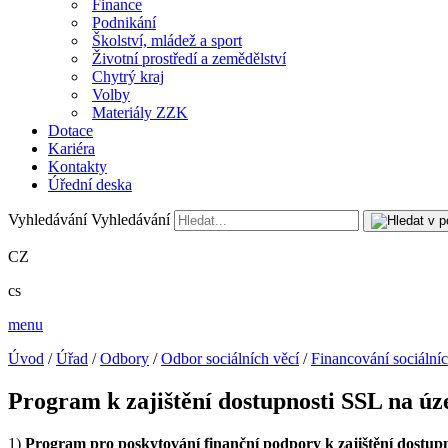
Finance
Podnikání
Školství, mládež a sport
Životní prostředí a zemědělství
Chytrý kraj
Volby
Materiály ZZK
Dotace
Kariéra
Kontakty
Úřední deska
Vyhledávání
Vyhledávání
CZ
cs
menu
Úvod
/
Úřad
/
Odbory
/
Odbor sociálních věcí
/
Financování sociálníc
Program k zajištění dostupnosti SSL na ú
1)
Program pro poskytování finanční podpory k zajištění dostupn