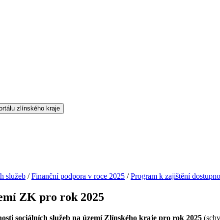
h služeb
/
Finanční podpora v roce 2025
/
Program k zajištění dostupn
zemí ZK pro rok 2025
osti sociálních služeb na území Zlínského kraje pro rok 2025
(schv