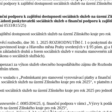
í podpory k zajištění dostupnosti sociálních služeb na území Zlínskéh
nční podporu k zajištění dostupnosti sociálních služeb na území Z
ádostí poskytovatelů sociálních služeb o finanční podporu k zajišt
ení 0533/R15/25)
štění dostupnosti sociálních služeb na území Zlínského kraje pro
rok
ích věcí rozhodlo, dne 30. 1. 2025 ROZHODNUTÍM č. 1 o poskytnutí dot
ovinností kraje a Hlavního města Prahy uvedených v § 95 písm. g) a h)
 základních druhů a forem sociálních služeb v rozsahu stanoveném zákl
 zákona o sociálních službách).
kompenzaci za výkon služeb obecného hospodářského zájmu dle Rozhodnu
třním trhem.
 v souladu s „Podmínkami pro stanovení vyrovnávací platby a finanční 
 sociálních služeb na území Zlínského kraje pro rok 2025“, v platném z
sti sociálních služeb na území Zlínského kraje pro rok 2025 pro jednot
 usnesením č. 0085/Z04/25
, tj. finanční podpora v rámci „Výzvy k podá
žeb na území Zlínského kraje pro rok 2025“,