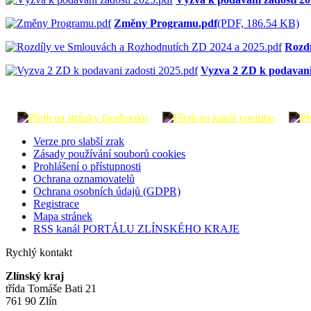
Změny Programu.pdf
(PDF, 186.54 KB)
Rozdí
Vyzva 2 ZD k podavani
Verze pro slabší zrak
Zásady používání souborů cookies
Prohlášení o přístupnosti
Ochrana oznamovatelů
Ochrana osobních údajů (GDPR)
Registrace
Mapa stránek
RSS kanál PORTÁLU ZLÍNSKÉHO KRAJE
Rychlý kontakt
Zlínský kraj
třída Tomáše Bati 21
761 90 Zlín