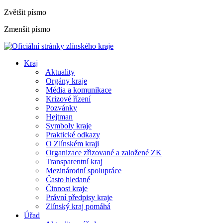
Zvětšit písmo
Zmenšit písmo
Kraj
Aktuality
Orgány kraje
Média a komunikace
Krizové řízení
Pozvánky
Hejtman
Symboly kraje
Praktické odkazy
O Zlínském kraji
Organizace zřizované a založené ZK
Transparentní kraj
Mezinárodní spolupráce
Často hledané
Činnost kraje
Právní předpisy kraje
Zlínský kraj pomáhá
Úřad