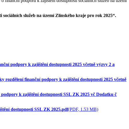
 o finanční podporu k zajištění dostupnosti sociálních služeb na území
i sociálních služeb na území Zlínského kraje pro rok 2025“.
anční podpory k zajištění dostupnosti 2025 včetně výzvy 2 a
ky rozdělení finanční podpory k zajištění dostupnosti 2025 včetně
 podpory k zajištění dostupnosti SSL ZK 2025 vč Dodatku č
ištění dostupnosti SSL ZK 2025.pdf
(PDF, 1.53 MB)