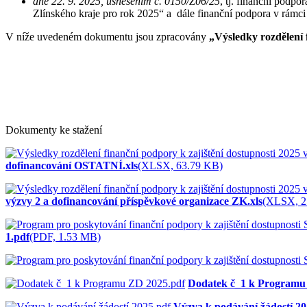
dne 22. 9. 2025, usnesením č. 0150/Z06/25
, tj. finanční podpo
Zlínského kraje pro rok 2025“ a dále finanční podpora v rám
V níže uvedeném dokumentu jsou zpracovány
„Výsledky rozdělení 
Dokumenty ke stažení
dofinancování OSTATNÍ.xls
(XLSX, 63.79 KB)
výzvy 2 a dofinancování příspěvkové organizace ZK.xls
(XLSX, 2
1.pdf
(PDF, 1.53 MB)
Dodatek č_1 k Programu
Výzva k podávání žádostí 20