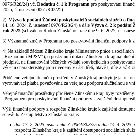
0976/R28/24) vč.
Dodatku č. 1 k Programu
pro poskytování finančn
2025, č. usnesení 0061/R02/25)
2)
Výzva k podání Žádostí poskytovatelů sociálních služeb o fina
14. 10. 2024, č. usnesení 0976/R28/24) a dále
Výzva č. 2 k podání Ž
rok 2025
(schváleno Radou Zlínského kraje dne 9. 6. 2025, č. usnes
3) Významné změny Programu pro poskytování finanční podpory k zaji
4) Na základě žádosti Zlínského kraje Ministerstvo práce a sociáln
„Rozhodnutí MPSV“), o poskytnutí dotace Zlínskému kraji na plnění p
předpisů, na financování běžných výdajů souvisejících s poskytováním
výčet a charakteristiky jsou uvedeny v části třetí, hlavě I, díle 2 až 4
Přidělené veřejné finanční prostředky Zlínský kraj poskytuje jako 
vyrovnávací platba považována za veřejnou podporu slučitelnou s vni
Veřejné finanční prostředky přidělené Zlínskému kraji byly rozděleny
„Programem pro poskytování finanční podpory k zajištění dostupnosti
Výši finanční podpory z rozpočtu Zlínského kraje k zajištění dostupno
schválilo Zastupitelstvo Zlínského kraje:
dne 17. 2. 2025, usnesením č. 0064/Z03/25 a dne 14. 4. 2025,
rozpočtu Zlínského kraje k zajištění dostupnosti sociálních slu