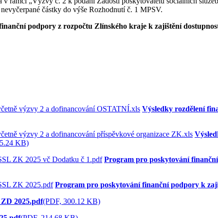
ra v rámci „Výzvy č. 2 k podání Žádostí poskytovatelů sociálních služeb
ci nevyčerpané částky do výše Rozhodnutí č. 1 MPSV.
finanční podpory z rozpočtu Zlínského kraje k zajištění dostupnost
Výsledky rozdělení fin
Výsled
5.24 KB)
Program pro poskytování finanční
Program pro poskytování finanční podpory k zaj
 ZD 2025.pdf
(PDF, 300.12 KB)
25.pdf
(PDF, 214.68 KB)