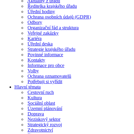
Aktuality z úřadu
Ředitelka krajského úřadu
Úřední hodiny
Ochrana osobních údajů (GDPR)
Odbory
Organizační řád a struktura
Veřejné zakázky
Kariéra
Úřední deska
Strategie krajského úřadu
Povinné informace
Kontakty
Informace pro obce
Volby
Ochrana oznamovatelů
Potřebuji si vyřídit
Hlavní témata
Cestovní ruch
Kultura
Sociální oblast
Územní plánování
Doprava
Neziskový sektor
Strategický rozvoj
Zdravotnictví