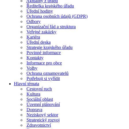
Aktuality z úřadu
Ředitelka krajského úřadu
Úřední hodiny
Ochrana osobních údajů (GDPR)
Odbory
Organizační řád a struktura
Veřejné zakázky
Kariéra
Úřední deska
Strategie krajského úřadu
Povinné informace
Kontakty
Informace pro obce
Volby
Ochrana oznamovatelů
Potřebuji si vyřídit
Hlavní témata
Cestovní ruch
Kultura
Sociální oblast
Územní plánování
Doprava
Neziskový sektor
Strategický rozvoj
Zdravotnictví