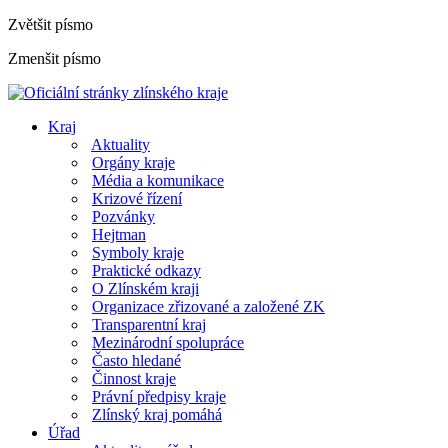
Zvětšit písmo
Zmenšit písmo
Kraj
Aktuality
Orgány kraje
Média a komunikace
Krizové řízení
Pozvánky
Hejtman
Symboly kraje
Praktické odkazy
O Zlínském kraji
Organizace zřizované a založené ZK
Transparentní kraj
Mezinárodní spolupráce
Často hledané
Činnost kraje
Právní předpisy kraje
Zlínský kraj pomáhá
Úřad