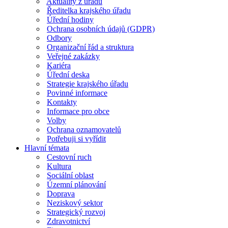
Aktuality z úřadu
Ředitelka krajského úřadu
Úřední hodiny
Ochrana osobních údajů (GDPR)
Odbory
Organizační řád a struktura
Veřejné zakázky
Kariéra
Úřední deska
Strategie krajského úřadu
Povinné informace
Kontakty
Informace pro obce
Volby
Ochrana oznamovatelů
Potřebuji si vyřídit
Hlavní témata
Cestovní ruch
Kultura
Sociální oblast
Územní plánování
Doprava
Neziskový sektor
Strategický rozvoj
Zdravotnictví