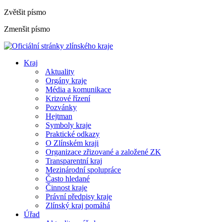
Zvětšit písmo
Zmenšit písmo
Kraj
Aktuality
Orgány kraje
Média a komunikace
Krizové řízení
Pozvánky
Hejtman
Symboly kraje
Praktické odkazy
O Zlínském kraji
Organizace zřizované a založené ZK
Transparentní kraj
Mezinárodní spolupráce
Často hledané
Činnost kraje
Právní předpisy kraje
Zlínský kraj pomáhá
Úřad