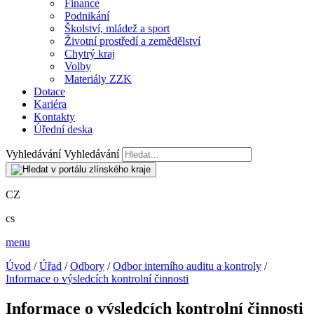
Finance
Podnikání
Školství, mládež a sport
Životní prostředí a zemědělství
Chytrý kraj
Volby
Materiály ZZK
Dotace
Kariéra
Kontakty
Úřední deska
Vyhledávání
Vyhledávání
CZ
cs
menu
Úvod
/
Úřad
/
Odbory
/
Odbor interního auditu a kontroly
/
Informace o výsledcích kontrolní činnosti
Informace o výsledcích kontrolní činnosti