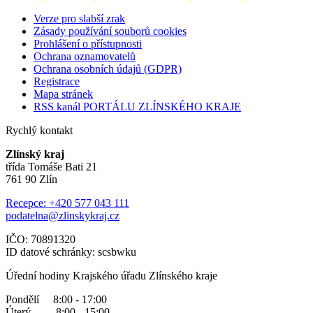
Verze pro slabší zrak
Zásady používání souborů cookies
Prohlášení o přístupnosti
Ochrana oznamovatelů
Ochrana osobních údajů (GDPR)
Registrace
Mapa stránek
RSS kanál PORTÁLU ZLÍNSKÉHO KRAJE
Rychlý kontakt
Zlínský kraj
třída Tomáše Bati 21
761 90 Zlín
Recepce: +420 577 043 111
podatelna@zlinskykraj.cz
IČO: 70891320
ID datové schránky: scsbwku
Úřední hodiny Krajského úřadu Zlínského kraje
Pondělí 8:00 - 17:00
Úterý 8:00 - 15:00