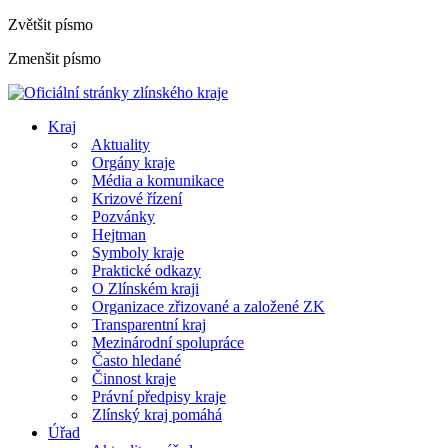
Zvětšit písmo
Zmenšit písmo
Kraj
Aktuality
Orgány kraje
Média a komunikace
Krizové řízení
Pozvánky
Hejtman
Symboly kraje
Praktické odkazy
O Zlínském kraji
Organizace zřizované a založené ZK
Transparentní kraj
Mezinárodní spolupráce
Často hledané
Činnost kraje
Právní předpisy kraje
Zlínský kraj pomáhá
Úřad