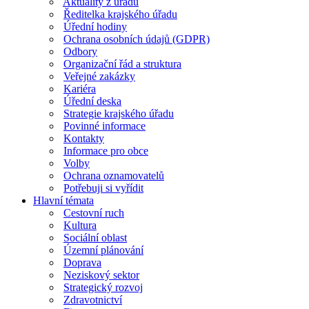
Aktuality z úřadu
Ředitelka krajského úřadu
Úřední hodiny
Ochrana osobních údajů (GDPR)
Odbory
Organizační řád a struktura
Veřejné zakázky
Kariéra
Úřední deska
Strategie krajského úřadu
Povinné informace
Kontakty
Informace pro obce
Volby
Ochrana oznamovatelů
Potřebuji si vyřídit
Hlavní témata
Cestovní ruch
Kultura
Sociální oblast
Územní plánování
Doprava
Neziskový sektor
Strategický rozvoj
Zdravotnictví