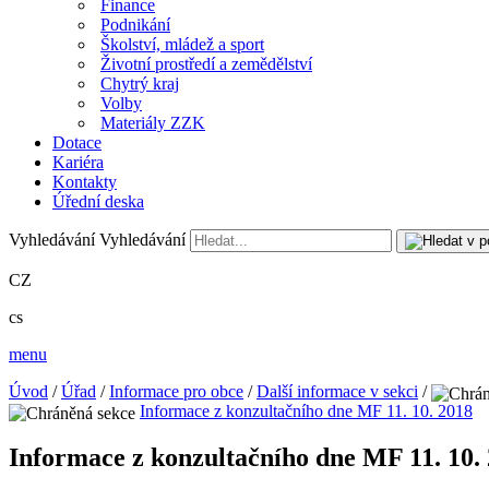
Finance
Podnikání
Školství, mládež a sport
Životní prostředí a zemědělství
Chytrý kraj
Volby
Materiály ZZK
Dotace
Kariéra
Kontakty
Úřední deska
Vyhledávání
Vyhledávání
CZ
cs
menu
Úvod
/
Úřad
/
Informace pro obce
/
Další informace v sekci
/
Informace z konzultačního dne MF 11. 10. 2018
Informace z konzultačního dne MF 11. 10.