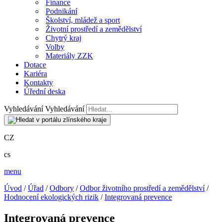
Finance
Podnikání
Školství, mládež a sport
Životní prostředí a zemědělství
Chytrý kraj
Volby
Materiály ZZK
Dotace
Kariéra
Kontakty
Úřední deska
Vyhledávání
Vyhledávání
CZ
cs
menu
Úvod
/
Úřad
/
Odbory
/
Odbor životního prostředí a zemědělství
/
Hodnocení ekologických rizik
/
Integrovaná prevence
Integrovaná prevence