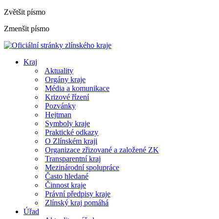
Zvětšit písmo
Zmenšit písmo
Kraj
Aktuality
Orgány kraje
Média a komunikace
Krizové řízení
Pozvánky
Hejtman
Symboly kraje
Praktické odkazy
O Zlínském kraji
Organizace zřizované a založené ZK
Transparentní kraj
Mezinárodní spolupráce
Často hledané
Činnost kraje
Právní předpisy kraje
Zlínský kraj pomáhá
Úřad