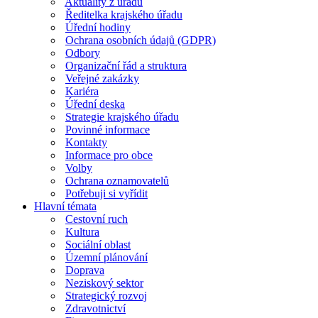
Aktuality z úřadu
Ředitelka krajského úřadu
Úřední hodiny
Ochrana osobních údajů (GDPR)
Odbory
Organizační řád a struktura
Veřejné zakázky
Kariéra
Úřední deska
Strategie krajského úřadu
Povinné informace
Kontakty
Informace pro obce
Volby
Ochrana oznamovatelů
Potřebuji si vyřídit
Hlavní témata
Cestovní ruch
Kultura
Sociální oblast
Územní plánování
Doprava
Neziskový sektor
Strategický rozvoj
Zdravotnictví