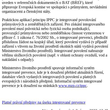
uveden v referenčních dokumentech o BAT (BREF), které
připravuje Evropská komise ve spolupráci s průmyslem, nevládními
organizacemi a členskými státy.
Praktickou aplikací principu IPPC je integrované povolování
průmyslových a zemědělských zařízení. Pro získání integrovaného
povolení musí právnická nebo fyzická osoba podnikající,
provozující průmyslovou nebo zemědělskou činnost vymezenou v
příloze č. 1 zákona č. 76/2002 Sb., o integrované prevenci, předložit
příslušnou žádost na krajský úřad, který povolení vydává (v případě
zařízení s vlivem na životní prostředí okolních států vydává povolení
Ministerstvo životního prostředí). Integrované povolení nahrazuje
většinu složkových povolení (např. v oblasti ochrany ovzduší, vod a
nakládání s odpady).
Ministerstvo životního prostředí spravuje informační systém
integrované prevence, kde je k dosažení přehled aktuálních řízení,
databáze všech vydaných integrovaných povolení a platných
evropských i národních předpisů. Informační systém integrované
prevence je k dosažení na stránkách
www.mzp.cz/ippc
.
Platné právní předpisy na úseku integrované prevence