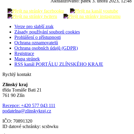
Aktualizováno:
pátek 3. února 2023, 12:48
Verze pro slabší zrak
Zásady používání souborů cookies
Prohlášení o přístupnosti
Ochrana oznamovatelů
Ochrana osobních údajů (GDPR)
Registrace
Mapa stránek
RSS kanál PORTÁLU ZLÍNSKÉHO KRAJE
Rychlý kontakt
Zlínský kraj
třída Tomáše Bati 21
761 90 Zlín
Recepce: +420 577 043 111
podatelna@zlinskykraj.cz
IČO: 70891320
ID datové schránky: scsbwku