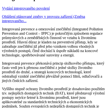
Vydání integrovaného povolení
Ohlášení plánované změny v provozu zařízení (Změna
integrovaného...
Integrovaná prevence a omezování znečištění (Integrated Pollution
Prevention and Control – IPPC) je pokročilým způsobem regulace
průmyslových a zemědělských činností ve vztahu k životnímu
prostředí. Hlavní důraz je kladen na preventivní přístup, kdy se
zabraňuje znečištění již před jeho vznikem volbou vhodných
výrobních postupů, čímž dochází k úspoře nákladů na koncové
technologie, spotřebovávané suroviny a energii.
Integrovaná prevence překonává princip složkového přístupu, který
často vedl jen k přenosu znečištění z jedné složky životního
prostředí do druhé, a strategii koncových technologií, které
odstraňují vzniklé znečištění převážně pomocí filtrů, odlučovačů a
jiných čistících zařízení.
Vyššího stupně ochrany životního prostředí je dosahováno použitím
tzv. nejlepších dostupných technik (BAT), které představují výrobní
postupy nejvíce šetrné k životnímu prostředí, které jsou
aplikovatelné za standardních technických a ekonomických
podmínek. Souhrn evropských nejlepších dostupných technik je