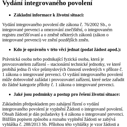
Vydání integrovaného povolení
Základní informace k životní situaci:
Vydání integrovaného povolení dle zákona č. 76/2002 Sb., o
integrované prevenci a omezování znečištění, o integrovaném
registru znečišťovaní a o změně některých zákonů (zákon o
integrované prevenci) ve znění pozdějších změn.
Kdo je oprávněn v této věci jednat (podat žádost apod.):
Právnická osoba nebo podnikající fyzická osoba, která je
provozovatelem zařízení – stacionární technické jednotky, ve které
probíhá jedna či více průmyslových činností uvedených v příloze č.
1 zákona o integrované prevenci. O vydání integrovaného povolení
může dobrovolně zažádat i provozovatel zařízení, které nelze zařadit
do žádné kategorie přílohy č. 1 zákona o integrované prevenci.
Jaké jsou podmínky a postup pro řešení životní situace:
Základním předpokladem pro zahájení řízení o vydání
integrovaného povolení je vyplnění Žádosti o integrované povolení.
Obsah žádosti je dán požadavky § 4 zákona o integrované prevenci.
Bližším popisem způsobu a rozsahu vyplnění žádosti se zabývá
vyhláška č. 288/2013 Sb. Přílohou této vyhlášky je vzor žádosti a