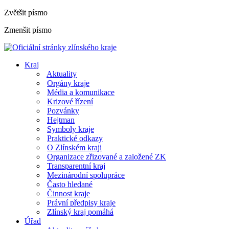
Zvětšit písmo
Zmenšit písmo
Kraj
Aktuality
Orgány kraje
Média a komunikace
Krizové řízení
Pozvánky
Hejtman
Symboly kraje
Praktické odkazy
O Zlínském kraji
Organizace zřizované a založené ZK
Transparentní kraj
Mezinárodní spolupráce
Často hledané
Činnost kraje
Právní předpisy kraje
Zlínský kraj pomáhá
Úřad