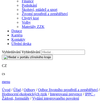
Finance
Podnikání
Školství, mládež a sport
Životní prostředí a zemědělství
Chytrý kraj
Volby
Materiály ZZK
Dotace
Kariéra
Kontakty
Úřední deska
Vyhledávání
Vyhledávání
CZ
cs
menu
Úvod
/
Úřad
/
Odbory
/
Odbor životního prostředí a zemědělství
/
Hodnocení ekologických rizik
/
Integrovaná prevence
/
IPPC -
Žádosti, formuláře
/
Vydání integrovaného povolení