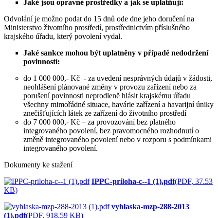
Jaké jsou opravné prostředky a jak se uplatňují:
Odvolání je možno podat do 15 dnů ode dne jeho doručení na
Ministerstvo životního prostředí, prostřednictvím příslušného
krajského úřadu, který povolení vydal.
Jaké sankce mohou být uplatněny v případě nedodržení
povinností:
do 1 000 000,- Kč - za uvedení nesprávných údajů v žádosti,
neohlášení plánované změny v provozu zařízení nebo za
porušení povinnosti neprodleně hlásit krajskému úřadu
všechny mimořádné situace, havárie zařízení a havarijní úniky
znečišťujících látek ze zařízení do životního prostředí
do 7 000 000,- Kč – za provozování bez platného
integrovaného povolení, bez pravomocného rozhodnutí o
změně integrovaného povolení nebo v rozporu s podmínkami
integrovaného povolení.
Dokumenty ke stažení
IPPC-priloha-c--1 (1).pdf
(PDF, 37.53
KB)
vyhlaska-mzp-288-2013
(1).pdf
(PDF, 918.59 KB)