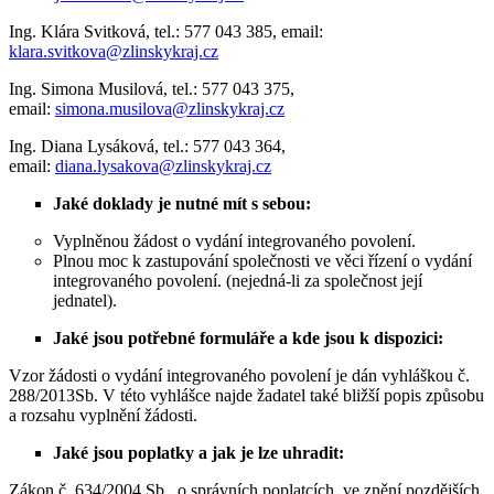
Ing. Klára Svitková, tel.: 577 043 385, email:
klara.svitkova@zlinskykraj.cz
Ing. Simona Musilová, tel.: 577 043 375,
email:
simona.musilova@zlinskykraj.cz
Ing. Diana Lysáková, tel.: 577 043 364,
email:
diana.lysakova@zlinskykraj.cz
Jaké doklady je nutné mít s sebou:
Vyplněnou žádost o vydání integrovaného povolení.
Plnou moc k zastupování společnosti ve věci řízení o vydání
integrovaného povolení. (nejedná-li za společnost její
jednatel).
Jaké jsou potřebné formuláře a kde jsou k dispozici:
Vzor žádosti o vydání integrovaného povolení je dán vyhláškou č.
288/2013Sb. V této vyhlášce najde žadatel také bližší popis způsobu
a rozsahu vyplnění žádosti.
Jaké jsou poplatky a jak je lze uhradit:
Zákon č. 634/2004 Sb., o správních poplatcích, ve znění pozdějších