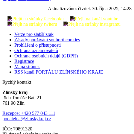
Aktualizováno:
čtvrtek 30. října 2025, 14:28
Verze pro slabší zrak
Zásady používání souborů cookies
Prohlášení o přístupnosti
Ochrana oznamovatelů
Ochrana osobních údajů (GDPR)
Registrace
Mapa stránek
RSS kanál PORTÁLU ZLÍNSKÉHO KRAJE
Rychlý kontakt
Zlínský kraj
třída Tomáše Bati 21
761 90 Zlín
Recepce: +420 577 043 111
podatelna@zlinskykraj.cz
IČO: 70891320