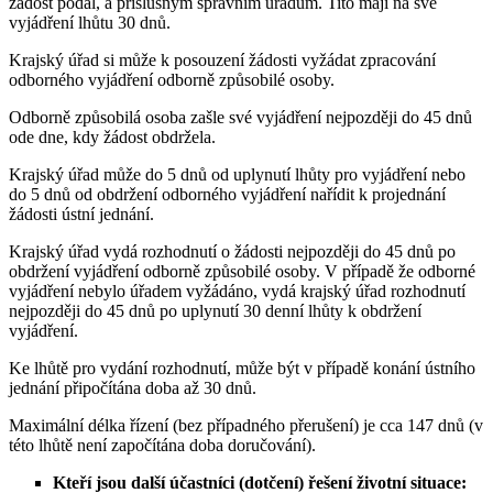
žádost podal, a příslušným správním úřadům. Tito mají na své
vyjádření lhůtu 30 dnů.
Krajský úřad si může k posouzení žádosti vyžádat zpracování
odborného vyjádření odborně způsobilé osoby.
Odborně způsobilá osoba zašle své vyjádření nejpozději do 45 dnů
ode dne, kdy žádost obdržela.
Krajský úřad může do 5 dnů od uplynutí lhůty pro vyjádření nebo
do 5 dnů od obdržení odborného vyjádření nařídit k projednání
žádosti ústní jednání.
Krajský úřad vydá rozhodnutí o žádosti nejpozději do 45 dnů po
obdržení vyjádření odborně způsobilé osoby. V případě že odborné
vyjádření nebylo úřadem vyžádáno, vydá krajský úřad rozhodnutí
nejpozději do 45 dnů po uplynutí 30 denní lhůty k obdržení
vyjádření.
Ke lhůtě pro vydání rozhodnutí, může být v případě konání ústního
jednání připočítána doba až 30 dnů.
Maximální délka řízení (bez případného přerušení) je cca 147 dnů (v
této lhůtě není započítána doba doručování).
Kteří jsou další účastníci (dotčení) řešení životní situace: