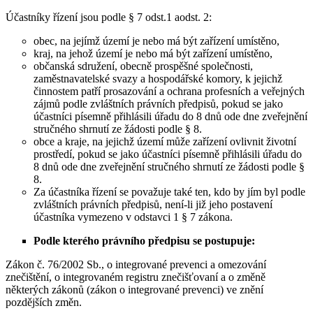
Účastníky řízení jsou podle § 7 odst.1 aodst. 2:
obec, na jejímž území je nebo má být zařízení umístěno,
kraj, na jehož území je nebo má být zařízení umístěno,
občanská sdružení, obecně prospěšné společnosti,
zaměstnavatelské svazy a hospodářské komory, k jejichž
činnostem patří prosazování a ochrana profesních a veřejných
zájmů podle zvláštních právních předpisů, pokud se jako
účastníci písemně přihlásili úřadu do 8 dnů ode dne zveřejnění
stručného shrnutí ze žádosti podle § 8.
obce a kraje, na jejichž území může zařízení ovlivnit životní
prostředí, pokud se jako účastníci písemně přihlásili úřadu do
8 dnů ode dne zveřejnění stručného shrnutí ze žádosti podle §
8.
Za účastníka řízení se považuje také ten, kdo by jím byl podle
zvláštních právních předpisů, není-li již jeho postavení
účastníka vymezeno v odstavci 1 § 7 zákona.
Podle kterého právního předpisu se postupuje:
Zákon č. 76/2002 Sb., o integrované prevenci a omezování
znečištění, o integrovaném registru znečišťovaní a o změně
některých zákonů (zákon o integrované prevenci) ve znění
pozdějších změn.