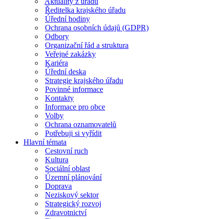
Aktuality z úřadu
Ředitelka krajského úřadu
Úřední hodiny
Ochrana osobních údajů (GDPR)
Odbory
Organizační řád a struktura
Veřejné zakázky
Kariéra
Úřední deska
Strategie krajského úřadu
Povinné informace
Kontakty
Informace pro obce
Volby
Ochrana oznamovatelů
Potřebuji si vyřídit
Hlavní témata
Cestovní ruch
Kultura
Sociální oblast
Územní plánování
Doprava
Neziskový sektor
Strategický rozvoj
Zdravotnictví