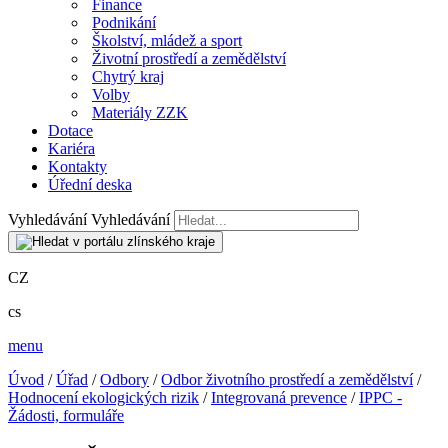
Finance
Podnikání
Školství, mládež a sport
Životní prostředí a zemědělství
Chytrý kraj
Volby
Materiály ZZK
Dotace
Kariéra
Kontakty
Úřední deska
Vyhledávání
Vyhledávání
CZ
cs
menu
Úvod
/
Úřad
/
Odbory
/
Odbor životního prostředí a zemědělství
/
Hodnocení ekologických rizik
/
Integrovaná prevence
/
IPPC -
Žádosti, formuláře