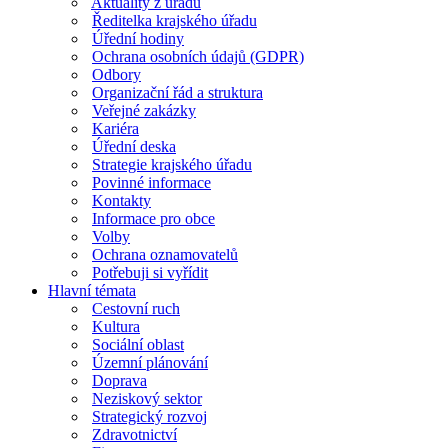
Aktuality z úřadu
Ředitelka krajského úřadu
Úřední hodiny
Ochrana osobních údajů (GDPR)
Odbory
Organizační řád a struktura
Veřejné zakázky
Kariéra
Úřední deska
Strategie krajského úřadu
Povinné informace
Kontakty
Informace pro obce
Volby
Ochrana oznamovatelů
Potřebuji si vyřídit
Hlavní témata
Cestovní ruch
Kultura
Sociální oblast
Územní plánování
Doprava
Neziskový sektor
Strategický rozvoj
Zdravotnictví