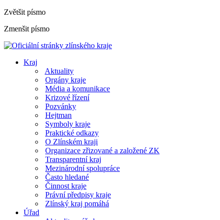
Zvětšit písmo
Zmenšit písmo
Kraj
Aktuality
Orgány kraje
Média a komunikace
Krizové řízení
Pozvánky
Hejtman
Symboly kraje
Praktické odkazy
O Zlínském kraji
Organizace zřizované a založené ZK
Transparentní kraj
Mezinárodní spolupráce
Často hledané
Činnost kraje
Právní předpisy kraje
Zlínský kraj pomáhá
Úřad