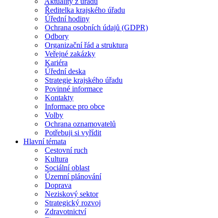
Aktuality z úřadu
Ředitelka krajského úřadu
Úřední hodiny
Ochrana osobních údajů (GDPR)
Odbory
Organizační řád a struktura
Veřejné zakázky
Kariéra
Úřední deska
Strategie krajského úřadu
Povinné informace
Kontakty
Informace pro obce
Volby
Ochrana oznamovatelů
Potřebuji si vyřídit
Hlavní témata
Cestovní ruch
Kultura
Sociální oblast
Územní plánování
Doprava
Neziskový sektor
Strategický rozvoj
Zdravotnictví