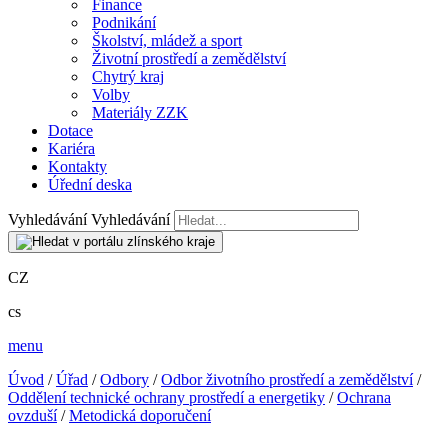
Finance
Podnikání
Školství, mládež a sport
Životní prostředí a zemědělství
Chytrý kraj
Volby
Materiály ZZK
Dotace
Kariéra
Kontakty
Úřední deska
Vyhledávání
Vyhledávání
CZ
cs
menu
Úvod
/
Úřad
/
Odbory
/
Odbor životního prostředí a zemědělství
/
Oddělení technické ochrany prostředí a energetiky
/
Ochrana
ovzduší
/
Metodická doporučení