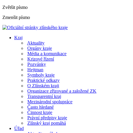
Zvětšit písmo
Zmenšit písmo
Kraj
Aktuality
Orgány kraje
Média a komunikace
Krizové řízení
Pozvánky
Hejtman
Symboly kraje
Praktické odkazy
O Zlínském kraji
Organizace zřizované a založené ZK
Transparentní kraj
Mezinárodní spolupráce
Často hledané
Činnost kraje
Právní předpisy kraje
Zlínský kraj pomáhá
Úřad