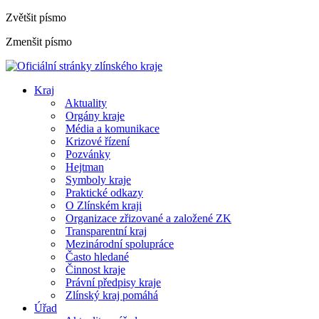
Zvětšit písmo
Zmenšit písmo
Kraj
Aktuality
Orgány kraje
Média a komunikace
Krizové řízení
Pozvánky
Hejtman
Symboly kraje
Praktické odkazy
O Zlínském kraji
Organizace zřizované a založené ZK
Transparentní kraj
Mezinárodní spolupráce
Často hledané
Činnost kraje
Právní předpisy kraje
Zlínský kraj pomáhá
Úřad