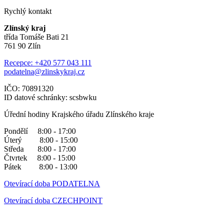
Rychlý kontakt
Zlínský kraj
třída Tomáše Bati 21
761 90 Zlín
Recepce: +420 577 043 111
podatelna@zlinskykraj.cz
IČO: 70891320
ID datové schránky: scsbwku
Úřední hodiny Krajského úřadu Zlínského kraje
Pondělí 8:00 - 17:00
Úterý 8:00 - 15:00
Středa 8:00 - 17:00
Čtvrtek 8:00 - 15:00
Pátek 8:00 - 13:00
Otevírací doba PODATELNA
Otevírací doba CZECHPOINT