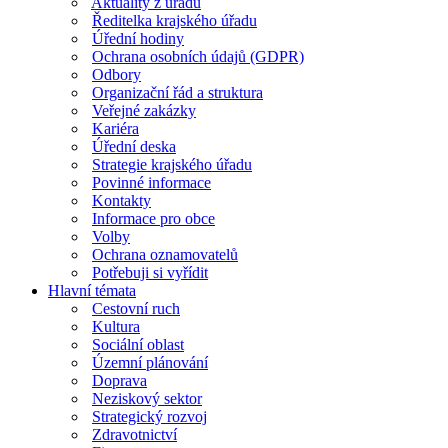
Aktuality z úřadu
Ředitelka krajského úřadu
Úřední hodiny
Ochrana osobních údajů (GDPR)
Odbory
Organizační řád a struktura
Veřejné zakázky
Kariéra
Úřední deska
Strategie krajského úřadu
Povinné informace
Kontakty
Informace pro obce
Volby
Ochrana oznamovatelů
Potřebuji si vyřídit
Hlavní témata
Cestovní ruch
Kultura
Sociální oblast
Územní plánování
Doprava
Neziskový sektor
Strategický rozvoj
Zdravotnictví