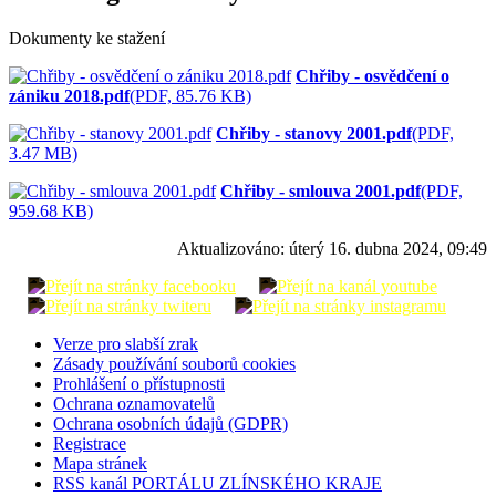
Dokumenty ke stažení
Chřiby - osvědčení o
zániku 2018.pdf
(PDF, 85.76 KB)
Chřiby - stanovy 2001.pdf
(PDF,
3.47 MB)
Chřiby - smlouva 2001.pdf
(PDF,
959.68 KB)
Aktualizováno:
úterý 16. dubna 2024, 09:49
Verze pro slabší zrak
Zásady používání souborů cookies
Prohlášení o přístupnosti
Ochrana oznamovatelů
Ochrana osobních údajů (GDPR)
Registrace
Mapa stránek
RSS kanál PORTÁLU ZLÍNSKÉHO KRAJE