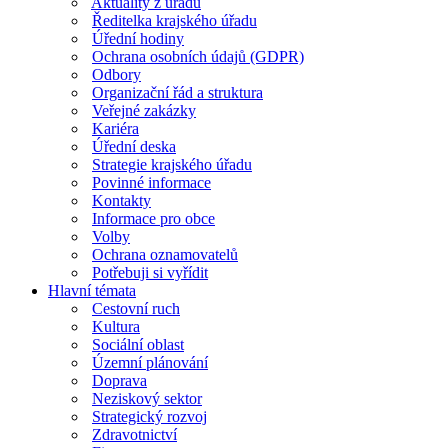
Aktuality z úřadu
Ředitelka krajského úřadu
Úřední hodiny
Ochrana osobních údajů (GDPR)
Odbory
Organizační řád a struktura
Veřejné zakázky
Kariéra
Úřední deska
Strategie krajského úřadu
Povinné informace
Kontakty
Informace pro obce
Volby
Ochrana oznamovatelů
Potřebuji si vyřídit
Hlavní témata
Cestovní ruch
Kultura
Sociální oblast
Územní plánování
Doprava
Neziskový sektor
Strategický rozvoj
Zdravotnictví