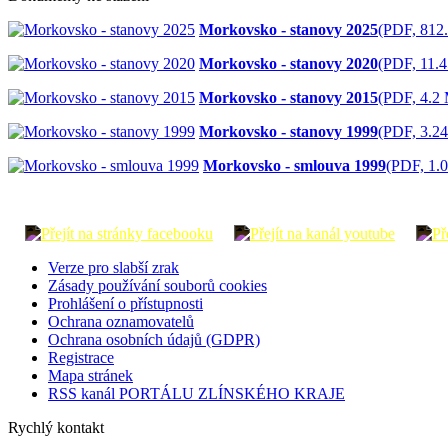
Morkovsko - stanovy 2025
(PDF, 812
Morkovsko - stanovy 2020
(PDF, 11.
Morkovsko - stanovy 2015
(PDF, 4.2
Morkovsko - stanovy 1999
(PDF, 3.2
Morkovsko - smlouva 1999
(PDF, 1.
Verze pro slabší zrak
Zásady používání souborů cookies
Prohlášení o přístupnosti
Ochrana oznamovatelů
Ochrana osobních údajů (GDPR)
Registrace
Mapa stránek
RSS kanál PORTÁLU ZLÍNSKÉHO KRAJE
Rychlý kontakt