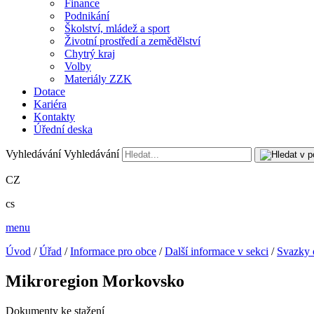
Finance
Podnikání
Školství, mládež a sport
Životní prostředí a zemědělství
Chytrý kraj
Volby
Materiály ZZK
Dotace
Kariéra
Kontakty
Úřední deska
Vyhledávání
Vyhledávání
CZ
cs
menu
Úvod
/
Úřad
/
Informace pro obce
/
Další informace v sekci
/
Svazky 
Mikroregion Morkovsko
Dokumenty ke stažení