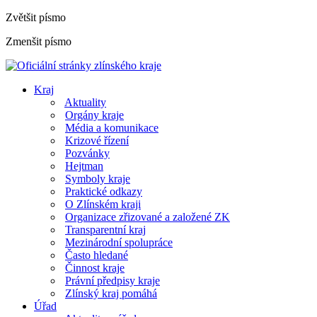
Zvětšit písmo
Zmenšit písmo
Kraj
Aktuality
Orgány kraje
Média a komunikace
Krizové řízení
Pozvánky
Hejtman
Symboly kraje
Praktické odkazy
O Zlínském kraji
Organizace zřizované a založené ZK
Transparentní kraj
Mezinárodní spolupráce
Často hledané
Činnost kraje
Právní předpisy kraje
Zlínský kraj pomáhá
Úřad