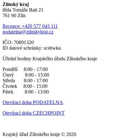
Zlínský kraj
třída Tomáše Bati 21
761 90 Zlín
Recepce: +420 577 043 111
podatelna@zlinskykraj.cz
IČO: 70891320
ID datové schránky: scsbwku
Úřední hodiny Krajského úřadu Zlínského kraje
Pondělí 8:00 - 17:00
Úterý 8:00 - 15:00
Středa 8:00 - 17:00
Čtvrtek 8:00 - 15:00
Pátek 8:00 - 13:00
Otevírací doba PODATELNA
Otevírací doba CZECHPOINT
Krajský úřad Zlínského kraje © 2026