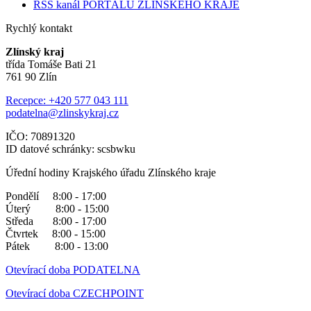
RSS kanál PORTÁLU ZLÍNSKÉHO KRAJE
Rychlý kontakt
Zlínský kraj
třída Tomáše Bati 21
761 90 Zlín
Recepce: +420 577 043 111
podatelna@zlinskykraj.cz
IČO: 70891320
ID datové schránky: scsbwku
Úřední hodiny Krajského úřadu Zlínského kraje
Pondělí 8:00 - 17:00
Úterý 8:00 - 15:00
Středa 8:00 - 17:00
Čtvrtek 8:00 - 15:00
Pátek 8:00 - 13:00
Otevírací doba PODATELNA
Otevírací doba CZECHPOINT