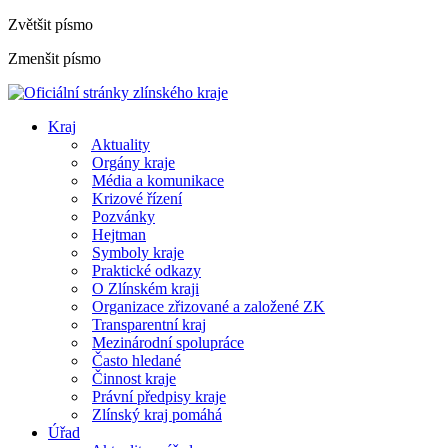
Zvětšit písmo
Zmenšit písmo
Kraj
Aktuality
Orgány kraje
Média a komunikace
Krizové řízení
Pozvánky
Hejtman
Symboly kraje
Praktické odkazy
O Zlínském kraji
Organizace zřizované a založené ZK
Transparentní kraj
Mezinárodní spolupráce
Často hledané
Činnost kraje
Právní předpisy kraje
Zlínský kraj pomáhá
Úřad