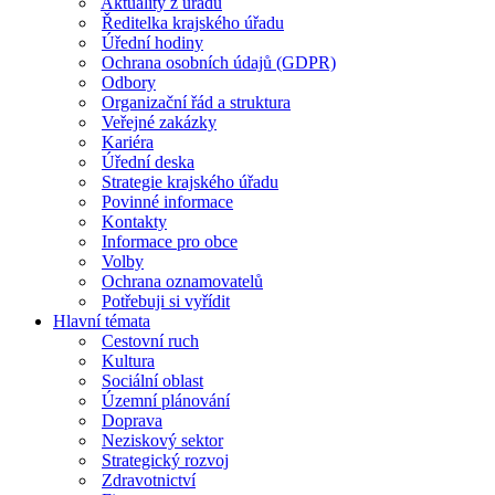
Aktuality z úřadu
Ředitelka krajského úřadu
Úřední hodiny
Ochrana osobních údajů (GDPR)
Odbory
Organizační řád a struktura
Veřejné zakázky
Kariéra
Úřední deska
Strategie krajského úřadu
Povinné informace
Kontakty
Informace pro obce
Volby
Ochrana oznamovatelů
Potřebuji si vyřídit
Hlavní témata
Cestovní ruch
Kultura
Sociální oblast
Územní plánování
Doprava
Neziskový sektor
Strategický rozvoj
Zdravotnictví