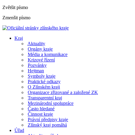
Zvětšit písmo
Zmenšit písmo
Kraj
Aktuality
Orgány kraje
Média a komunikace
Krizové řízení
Pozvánky
Hejtman
Symboly kraje
Praktické odkazy
O Zlínském kraji
Organizace zřizované a založené ZK
Transparentní kraj
Mezinárodní spolupráce
Často hledané
Činnost kraje
Právní předpisy kraje
Zlínský kraj pomáhá
Úřad