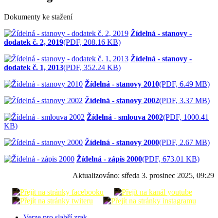
Dokumenty ke stažení
Žídelná - stanovy -
dodatek č. 2, 2019
(PDF, 208.16 KB)
Žídelná - stanovy -
dodatek č. 1, 2013
(PDF, 352.24 KB)
Žídelná - stanovy 2010
(PDF, 6.49 MB)
Žídelná - stanovy 2002
(PDF, 3.37 MB)
Žídelná - smlouva 2002
(PDF, 1000.41
KB)
Žídelná - stanovy 2000
(PDF, 2.67 MB)
Žídelná - zápis 2000
(PDF, 673.01 KB)
Aktualizováno:
středa 3. prosinec 2025, 09:29
Verze pro slabší zrak