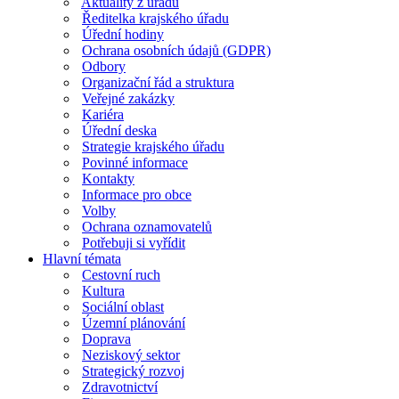
Aktuality z úřadu
Ředitelka krajského úřadu
Úřední hodiny
Ochrana osobních údajů (GDPR)
Odbory
Organizační řád a struktura
Veřejné zakázky
Kariéra
Úřední deska
Strategie krajského úřadu
Povinné informace
Kontakty
Informace pro obce
Volby
Ochrana oznamovatelů
Potřebuji si vyřídit
Hlavní témata
Cestovní ruch
Kultura
Sociální oblast
Územní plánování
Doprava
Neziskový sektor
Strategický rozvoj
Zdravotnictví