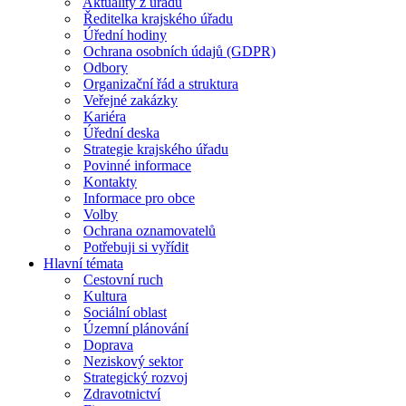
Aktuality z úřadu
Ředitelka krajského úřadu
Úřední hodiny
Ochrana osobních údajů (GDPR)
Odbory
Organizační řád a struktura
Veřejné zakázky
Kariéra
Úřední deska
Strategie krajského úřadu
Povinné informace
Kontakty
Informace pro obce
Volby
Ochrana oznamovatelů
Potřebuji si vyřídit
Hlavní témata
Cestovní ruch
Kultura
Sociální oblast
Územní plánování
Doprava
Neziskový sektor
Strategický rozvoj
Zdravotnictví