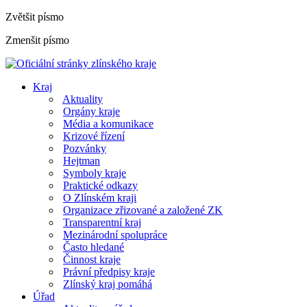
Zvětšit písmo
Zmenšit písmo
Kraj
Aktuality
Orgány kraje
Média a komunikace
Krizové řízení
Pozvánky
Hejtman
Symboly kraje
Praktické odkazy
O Zlínském kraji
Organizace zřizované a založené ZK
Transparentní kraj
Mezinárodní spolupráce
Často hledané
Činnost kraje
Právní předpisy kraje
Zlínský kraj pomáhá
Úřad