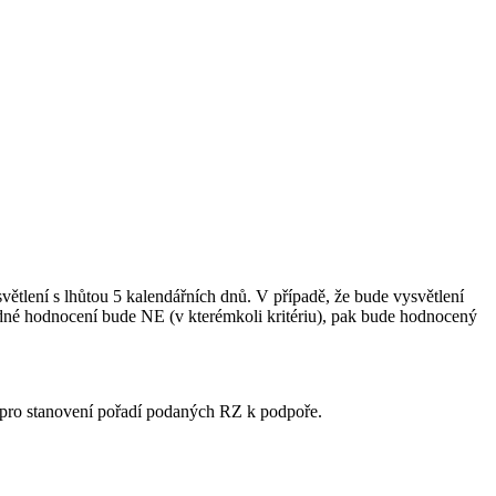
ětlení s lhůtou 5 kalendářních dnů. V případě, že bude vysvětlení
né hodnocení bude NE (v kterémkoli kritériu), pak bude hodnocený
 pro stanovení pořadí podaných RZ k podpoře.