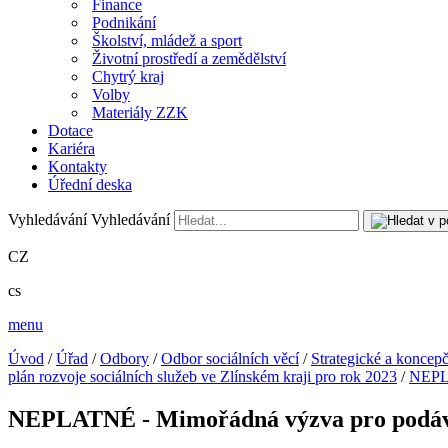
Finance
Podnikání
Školství, mládež a sport
Životní prostředí a zemědělství
Chytrý kraj
Volby
Materiály ZZK
Dotace
Kariéra
Kontakty
Úřední deska
Vyhledávání
Vyhledávání
CZ
cs
menu
Úvod
/
Úřad
/
Odbory
/
Odbor sociálních věcí
/
Strategické a koncep
plán rozvoje sociálních služeb ve Zlínském kraji pro rok 2023
/
NEPLA
NEPLATNÉ - Mimořádná výzva pro podává