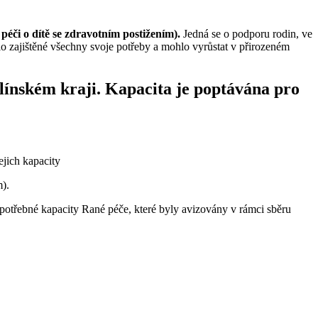
péči o dítě se zdravotním postižením).
Jedná se o podporu rodin, ve
lo zajištěné všechny svoje potřeby a mohlo vyrůstat v přirozeném
línském kraji.
Kapacita je poptávána pro
ejich kapacity
m).
 potřebné kapacity Rané péče, které byly avizovány v rámci sběru