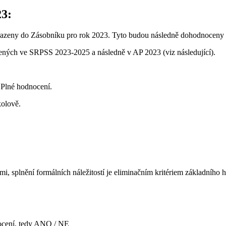
3:
ařazeny do Zásobníku pro rok 2023. Tyto budou následně dohodnoceny 
ných ve SRPSS 2023-2025 a následně v AP 2023 (viz následující).
 Plné hodnocení.
olově.
, splnění formálních náležitostí je eliminačním kritériem základního 
ocení, tedy ANO / NE