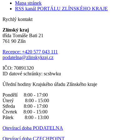
Mapa stránek
RSS kanál PORTÁLU ZLÍNSKÉHO KRAJE
Rychlý kontakt
Zlínský kraj
třída Tomáše Bati 21
761 90 Zlín
Recepce: +420 577 043 111
podatelna@zlinskykraj.cz
IČO: 70891320
ID datové schránky: scsbwku
Úřední hodiny Krajského úřadu Zlínského kraje
Pondělí 8:00 - 17:00
Úterý 8:00 - 15:00
Středa 8:00 - 17:00
Čtvrtek 8:00 - 15:00
Pátek 8:00 - 13:00
Otevírací doba PODATELNA
Otevírací doba CZECHPOINT