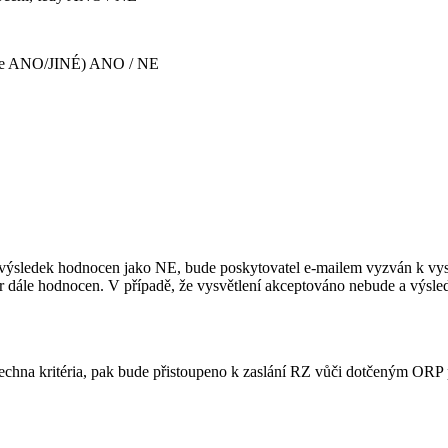
obce ANO/JINÉ) ANO / NE
 výsledek hodnocen jako NE, bude poskytovatel e-mailem vyzván k vysv
ále hodnocen. V případě, že vysvětlení akceptováno nebude a výsled
chna kritéria, pak bude přistoupeno k zaslání RZ vůči dotčeným ORP