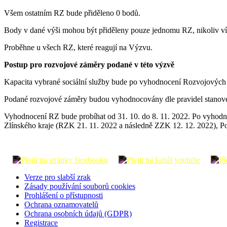
Všem ostatním RZ bude přiděleno 0 bodů.
Body v dané výši mohou být přiděleny pouze jednomu RZ, nikoliv ví
Proběhne u všech RZ, které reagují na Výzvu.
Postup pro rozvojové záměry podané v této výzvě
Kapacita vybrané sociální služby bude po vyhodnocení Rozvojových 
Podané rozvojové záměry budou vyhodnocovány dle pravidel stanov
Vyhodnocení RZ bude probíhat od 31. 10. do 8. 11. 2022. Po vyhodno
Zlínského kraje (RZK 21. 11. 2022 a následně ZZK 12. 12. 2022), Po
Verze pro slabší zrak
Zásady používání souborů cookies
Prohlášení o přístupnosti
Ochrana oznamovatelů
Ochrana osobních údajů (GDPR)
Registrace