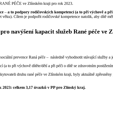
ANÉ PÉČE ve Zlínském kraji pro rok 2023.
ace
–
a to podpory rodičovských kompetencí (a to při výchově a při 
let věku). Cílem je podpořit rodičovské kompetence natolik, aby dítě mě
 pro navýšení kapacit služeb Rané péče
ve Z
ociální prevence Raná péče – následně vyhodnotit stávající služby a j
(a to při výchově dítěte/dětí a při péči o dítě se zdravotním postižení
skytovateli druhu rané péče ve Zlínském kraji, byly aktuálně zpřesněny
 2023: celkem 3,17 úvazků v PP pro Zlínský kraj.