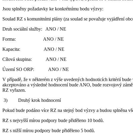
Jsou splněny požadavky ke konkrétnímu bodu výzvy:
Soulad RZ s komunitními plány (za soulad se považuje vyjádření 
Druh sociální služby: ANO / NE
Forma: ANO / NE
Kapacita: ANO / NE
Cílová skupina: ANO / NE
Území SO ORP: ANO / NE
V případě, že v některém z výše uvedených hodnoticích kritérií bude
akceptováno a výsledné hodnocení bude ANO, bude rozvojový záměr d
RZ vyřazen.
3) Druhý krok hodnocení
Pokud bude podáno více RZ na stejný bod výzvy a budou splněna vše
RZ s nejvyšší mírou podpory bude přiděleno 10 bodů.
RZ s nižší mírou podpory bude přiděleno 5 bodů.