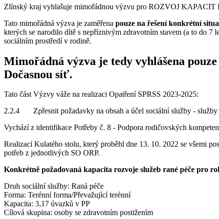
Zlínský kraj vyhlašuje mimořádnou výzvu pro ROZVOJ KAPACIT R
Tato mimořádná výzva je zaměřena
pouze na řešení konkrétní situ
kterých se narodilo dítě s nepříznivým zdravotním stavem (a to do 7 
sociálním prostředí v rodině.
Mimořádná výzva
je tedy vyhlášena
pouze
Dočasnou síť.
Tato část Výzvy váže na realizaci Opatření SPRSS 2023-2025:
2.2.4 Zpřesnit požadavky na obsah a účel sociální služby - služby s
Vychází z identifikace Potřeby č. 8 - Podpora rodičovských kompetencí 
Realizací Kulatého stolu, který proběhl dne 13. 10. 2022 se všemi po
potřeb z jednotlivých SO ORP.
Konkrétně požadovaná kapacita rozvoje služeb rané péče pro rok
Druh sociální služby: Raná péče
Forma: Terénní forma/Převažující terénní
Kapacita: 3,17 úvazků v PP
Cílová skupina: osoby se zdravotním postižením