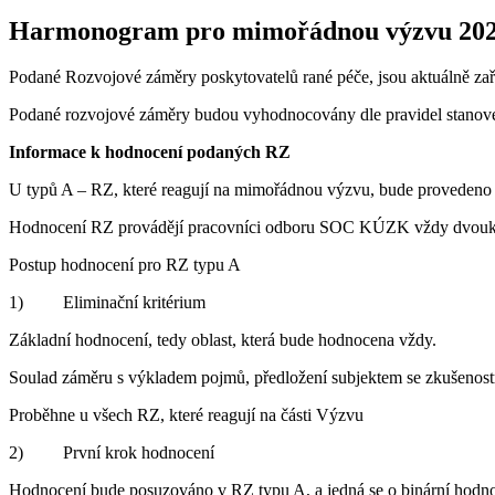
Harmonogram pro mimořádnou výzvu 202
Podané Rozvojové záměry poskytovatelů rané péče, jsou aktuálně z
Podané rozvojové záměry budou vyhodnocovány dle pravidel stanove
Informace k hodnocení podaných RZ
U typů A – RZ, které reagují na mimořádnou výzvu, bude provedeno
Hodnocení RZ provádějí pracovníci odboru SOC KÚZK vždy dvouk
Postup hodnocení pro RZ typu A
1) Eliminační kritérium
Základní hodnocení, tedy oblast, která bude hodnocena vždy.
Soulad záměru s výkladem pojmů, předložení subjektem se zkušenostmi
Proběhne u všech RZ, které reagují na části Výzvu
2) První krok hodnocení
Hodnocení bude posuzováno v RZ typu A, a jedná se o binární hodn