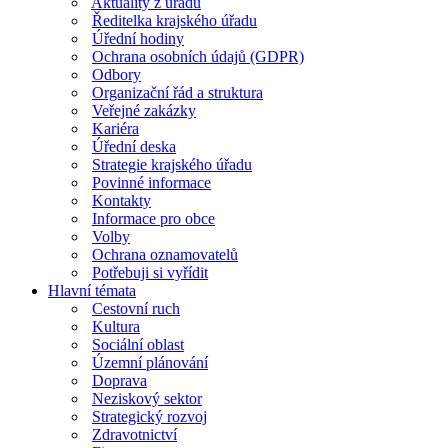
Aktuality z úřadu
Ředitelka krajského úřadu
Úřední hodiny
Ochrana osobních údajů (GDPR)
Odbory
Organizační řád a struktura
Veřejné zakázky
Kariéra
Úřední deska
Strategie krajského úřadu
Povinné informace
Kontakty
Informace pro obce
Volby
Ochrana oznamovatelů
Potřebuji si vyřídit
Hlavní témata
Cestovní ruch
Kultura
Sociální oblast
Územní plánování
Doprava
Neziskový sektor
Strategický rozvoj
Zdravotnictví