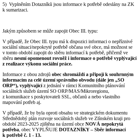
5) Vyplněním Dotazníků jsou informace k potřebě odeslány na ZK
k sumarizaci.
Jakým způsobem se může zapojit Obec III. typu:
V případě, že Obec III. typu má k dispozici informaci o nepříznivé
sociální situaci/nepokryté potřebě občana své obce, má možnost se
v tomto období zapojit do sběru informací k potřebě, přičemž ve
sběru
nesmí opomenout rovněž i informace o potřebě vyplývající
z realizace výkonu sociální práce.
Informace z obou zdrojů
obec shromáždí a připojí k souhrnným
informacím za celé území správního obvodu (dále jen „SO
ORP“), vyplývající
z jednání v rámci Komunitního plánování
sociálních služeb území SO ORP/MAS/Mikroregionu,
z komunikace s poskytovateli SSL, občanů a nebo vlastního
mapování potřeb aj.
V případě, že by byla oproti obsahu ve strategickém dokumentu
Střednědobý plán rozvoje sociálních služeb ve Zlínském kraji pro
období 2023-2025 zjištěna na území obce
NOVÁ nepokrytá
potřeba
, obec VYPLŇUJE
DOTAZNÍKY – Sběr informací
k potřebě č. 1 - 13.