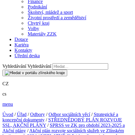
Finance
Podnikání
Školství, mládež a sport
Životní prostředí a zemědělství
Chytrý kraj
Volby
Materiály ZZK
Dotace
Kariéra
Kontakty
Úřední deska
Vyhledávání
Vyhledávání
CZ
cs
menu
Úvod
/
Úřad
/
Odbory
/
Odbor sociálních věcí
/
Strategické a
koncepční dokumenty
/
STŘEDNĚDOBÝ PLÁN ROZVOJE
SSL, AKČNÍ PLÁNY
/
SPRSS ve ZK pro období 2023-2025 a
Akční plány
/
Akční plán rozvoje sociálních služeb ve Zlínském