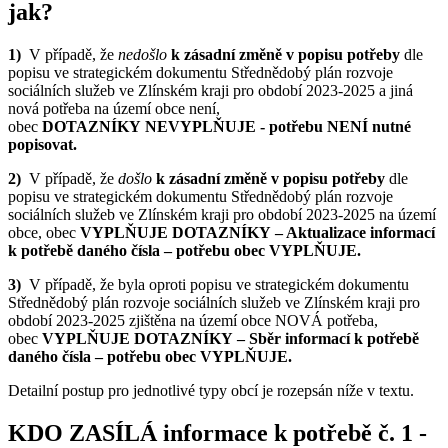
jak?
1)
V případě, že
nedošlo
k zásadní změně v popisu potřeby
dle
popisu ve strategickém dokumentu Střednědobý plán rozvoje
sociálních služeb ve Zlínském kraji pro období 2023-2025 a jiná
nová potřeba na území obce není,
obec
DOTAZNÍKY
NEVYPLŇUJE -
potřebu NENÍ nutné
popisovat
.
2)
V případě, že
došlo
k zásadní změně v popisu potřeby
dle
popisu ve strategickém dokumentu Střednědobý plán rozvoje
sociálních služeb ve Zlínském kraji pro období 2023-2025 na území
obce, obec
VYPLŇUJE
DOTAZNÍKY
– Aktualizace informací
k potřebě daného čísla – potřebu obec VYPLŇUJE.
3)
V případě, že byla oproti popisu ve strategickém dokumentu
Střednědobý plán rozvoje sociálních služeb ve Zlínském kraji pro
období 2023-2025 zjištěna na území obce NOVÁ potřeba,
obec
VYPLŇUJE
DOTAZNÍKY
– Sběr informací k potřebě
daného čísla – potřebu obec VYPL
Ň
UJE.
Detailní postup pro jednotlivé typy obcí je rozepsán níže v textu.
KDO ZASÍLÁ informace k potřebě č. 1 -