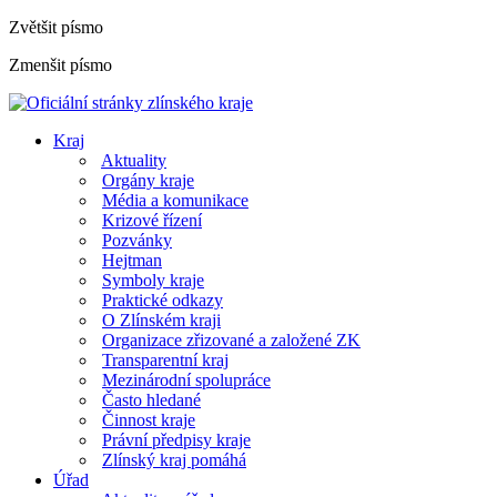
Zvětšit písmo
Zmenšit písmo
Kraj
Aktuality
Orgány kraje
Média a komunikace
Krizové řízení
Pozvánky
Hejtman
Symboly kraje
Praktické odkazy
O Zlínském kraji
Organizace zřizované a založené ZK
Transparentní kraj
Mezinárodní spolupráce
Často hledané
Činnost kraje
Právní předpisy kraje
Zlínský kraj pomáhá
Úřad