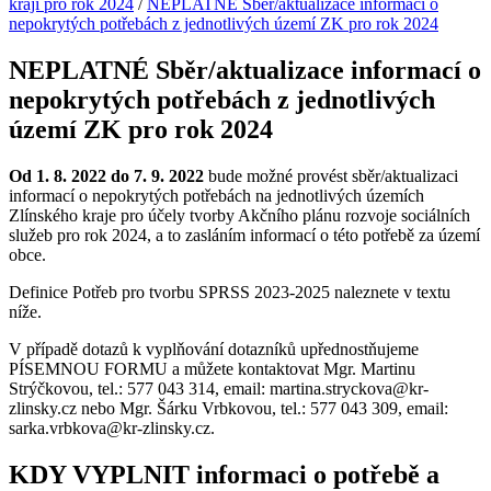
kraji pro rok 2024
/
NEPLATNÉ Sběr/aktualizace informací o
nepokrytých potřebách z jednotlivých území ZK pro rok 2024
NEPLATNÉ Sběr/aktualizace informací o
nepokrytých potřebách z jednotlivých
území ZK pro rok 2024
Od 1. 8. 2022 do 7. 9. 2022
bude možné provést sběr/aktualizaci
informací o nepokrytých potřebách na jednotlivých územích
Zlínského kraje pro účely tvorby Akčního plánu rozvoje sociálních
služeb pro rok 2024, a to zasláním informací o této potřebě za území
obce.
Definice Potřeb pro tvorbu SPRSS 2023-2025 naleznete v textu
níže.
V případě dotazů k vyplňování dotazníků upřednostňujeme
PÍSEMNOU FORMU a můžete kontaktovat Mgr. Martinu
Strýčkovou, tel.: 577 043 314, email: martina.stryckova@kr-
zlinsky.cz nebo Mgr. Šárku Vrbkovou, tel.: 577 043 309, email:
sarka.vrbkova@kr-zlinsky.cz.
KDY VYPLNIT informaci o potřebě a