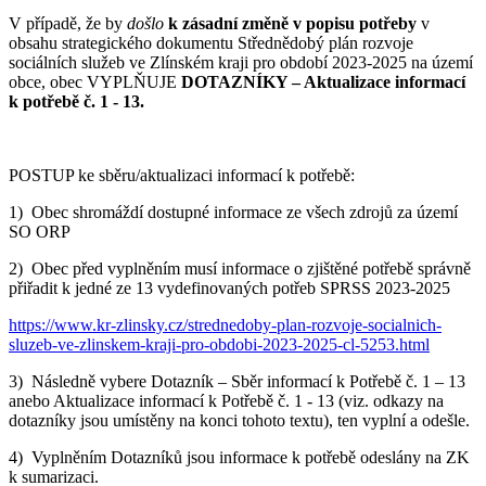
V případě, že by
došlo
k zásadní změně v popisu potřeby
v
obsahu strategického dokumentu Střednědobý plán rozvoje
sociálních služeb ve Zlínském kraji pro období 2023-2025 na území
obce, obec VYPLŇUJE
DOTAZNÍKY – Aktualizace informací
k potřebě č. 1 - 13.
POSTUP ke sběru/aktualizaci informací k potřebě:
1) Obec shromáždí dostupné informace ze všech zdrojů za území
SO ORP
2) Obec před vyplněním musí informace o zjištěné potřebě správně
přiřadit k jedné ze 13 vydefinovaných potřeb SPRSS 2023-2025
https://www.kr-zlinsky.cz/strednedoby-plan-rozvoje-socialnich-
sluzeb-ve-zlinskem-kraji-pro-obdobi-2023-2025-cl-5253.html
3) Následně vybere Dotazník – Sběr informací k Potřebě č. 1 – 13
anebo Aktualizace informací k Potřebě č. 1 - 13 (viz. odkazy na
dotazníky jsou umístěny na konci tohoto textu), ten vyplní a odešle.
4) Vyplněním Dotazníků jsou informace k potřebě odeslány na ZK
k sumarizaci.