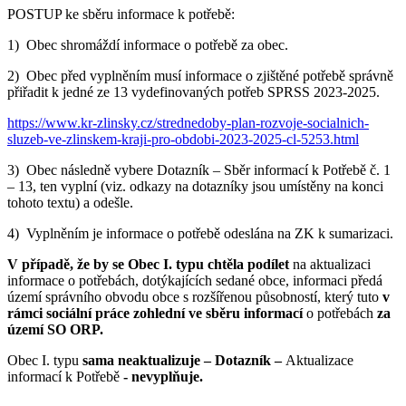
POSTUP ke sběru informace k potřebě:
1) Obec shromáždí informace o potřebě za obec.
2) Obec před vyplněním musí informace o zjištěné potřebě správně
přiřadit k jedné ze 13 vydefinovaných potřeb SPRSS 2023-2025.
https://www.kr-zlinsky.cz/strednedoby-plan-rozvoje-socialnich-
sluzeb-ve-zlinskem-kraji-pro-obdobi-2023-2025-cl-5253.html
3) Obec následně vybere Dotazník – Sběr informací k Potřebě č. 1
– 13, ten vyplní (viz. odkazy na dotazníky jsou umístěny na konci
tohoto textu) a odešle.
4) Vyplněním je informace o potřebě odeslána na ZK k sumarizaci.
V případě, že by se Obec I. typu chtěla podílet
na aktualizaci
informace o potřebách, dotýkajících sedané obce, informaci předá
území správního obvodu obce s rozšířenou působností, který tuto
v
rámci sociální práce zohlední ve sběru informací
o potřebách
za
území SO ORP.
Obec I. typu
sama neaktualizuje – Dotazník –
Aktualizace
informací k Potřebě
- nevyplňuje.