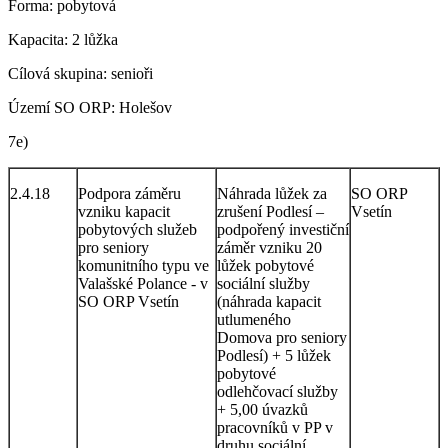
Forma: pobytová
Kapacita: 2 lůžka
Cílová skupina: senioři
Území SO ORP: Holešov
7e)
2.4.18
Podpora záměru
Náhrada lůžek za
SO ORP
vzniku kapacit
zrušení Podlesí –
Vsetín
pobytových služeb
podpořený investiční
pro seniory
záměr vzniku 20
komunitního typu ve
lůžek pobytové
Valašské Polance - v
sociální služby
SO ORP Vsetín
(náhrada kapacit
utlumeného
Domova pro seniory
Podlesí) + 5 lůžek
pobytové
odlehčovací služby
+ 5,00 úvazků
pracovníků v PP v
druhu sociální