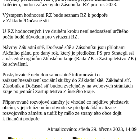
kritériem, budou zařazeny do Zásobníku RZ pro rok 2023.
Výstupem hodnocení RZ bude seznam RZ k podpoře
v Základní/Dočasné síti.
U RZ hodnocených i ve druhém kroku není nedosažení určitého
počtu bodů důvodem pro vyřazení RZ.
Návrhy Základní sítě, Dočasné sítě a Zásobníku jsou přílohami
Akčního plánu pro daný rok, který je předložen PS pro Strategii ssl
a následně orgánům Zlínského kraje (Rada ZK a Zastupitelstvo ZK)
ke schválení.
Poskytovatelé nebudou samostatně informováni o
zařazení/nezařazení sociální služby do Základní sítě. Základní síť,
Zásobník a Dočasná síť budou zveřejněny na webových stránkách
kraje po jednání Zastupitelstva Zlínského kraje.
Připravované rozvojové záměry je vhodné co nejdříve představit
obcím, v jejich územním obvodu se předpokládá realizace
rozvojového záměru a tudíž by mělo ze strany této obce dojít
k finanční podpoře.
Aktualizováno:
středa 29. března 2023, 14:09