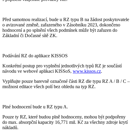
Před samotnou realizací, bude u RZ typu B na žádost poskytovatele
o avizované změně, zařazeného v Zásobníku 2023, dokončeno
hodnocení a po splnění všech podmínek může být zařazen do
Základní či Dočasné sítě ZK.
Podávání RZ do aplikace KISSOS
Konkrétní postup pro vyplnění jednotlivých typů RZ je součástí
návodu ve webové aplikaci KISSoS,
www.kissos.cz
.
Vyplňujte pouze barevně označené části RZ dle typu RZ A / B / C –
možnost editace všech polí bez ohledu na typ RZ.
Plné hodnocení bude u RZ typu A.
Pouze ty RZ, které budou plně hodnoceny, mohou být podpořeny
do max. absorpční kapacity 16,771 mil. Kč za všechny zdroje krytí
nákladů.