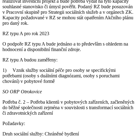
realizovat investiční projekt a bude potřeba vydat na tyto kapacity
souhlasné stanovisko či úmysl pověřit. Podaný RZ bude posuzován
v Pracovní skupině pro Strategii sociálních služeb a v orgánech ZK.
Kapacity požadované v RZ se mohou stát opatřením Akčního plánu
pro daný rok.
RZ typu A pro rok 2023
O podpoře RZ typu A bude jednáno a to především s ohledem na
hodnocení a disponibilní finanční zdroje.
RZ typu A budou zaměřeny:
1) Vznik služby sociální péče pro osoby se specifickými
potřebami (osoby s duálními diagnózami, osoby s poruchami
chování) v pobytové formě
SO ORP Otrokovice
Potřeba č. 2 – Potřeba klientů v pobytových zařízeních, začleněných
do běžné společnosti zejména v souvislosti s transformací sociálních
či zdravotnických zařízení
Požadavky:
Druh sociální služby: Chráněné bydlení