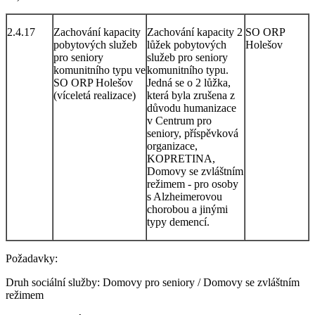
2.4.17
Zachování kapacity
Zachování kapacity 2
SO ORP
pobytových služeb
lůžek pobytových
Holešov
pro seniory
služeb pro seniory
komunitního typu ve
komunitního typu.
SO ORP Holešov
Jedná se o 2 lůžka,
(víceletá realizace)
která byla zrušena z
důvodu humanizace
v Centrum pro
seniory, příspěvková
organizace,
KOPRETINA,
Domovy se zvláštním
režimem - pro osoby
s Alzheimerovou
chorobou a jinými
typy demencí.
Požadavky:
Druh sociální služby: Domovy pro seniory / Domovy se zvláštním
režimem