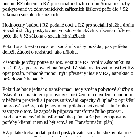
podání RZ obcemi a RZ pro sociální službu druhu Sociální služby
poskytované ve zdravotnických zařízeních lůžkové péče dle § 52
zákona o sociálních službách.
Hodnoceny budou i RZ podané obcí a RZ pro sociální službu druhu
Sociální služby poskytované ve zdravotnických zařízeních lůžkové
péče dle § 52 zákona o sociálních službách.
Pokud si subjekt o registraci sociální služby požádal, pak je třeba
doložit Žádost o registraci jako přílohu.
Zásobník je vždy pouze na rok. Pokud je RZ nyní v Zásobníku na
rok 2022, a poskytovatel má úmysl RZ stále realizovat, musí být RZ
opět podán, případně mohou být upřesněny údaje v RZ, například o
požadované kapacitě.
Pokud se bude jednat o transformaci, tedy změna pobytové služby s
ústavním charakterem pro osoby s postižením na bydlení a podporu
v běžném prostředí a i proces snižování kapacity či úplného opuštění
pobytové služby, pak je povinnou přílohou potvrzení statutárního
zástupce o tom, že započala příprava transformačního procesu,
tvorba a zpracování transformačního plánu a že jsou zmapovány
potřeby klientů (nemusí být schválen Transformační plán).
RZ je také třeba podat, pokud poskytovatel sociální služby plánuje