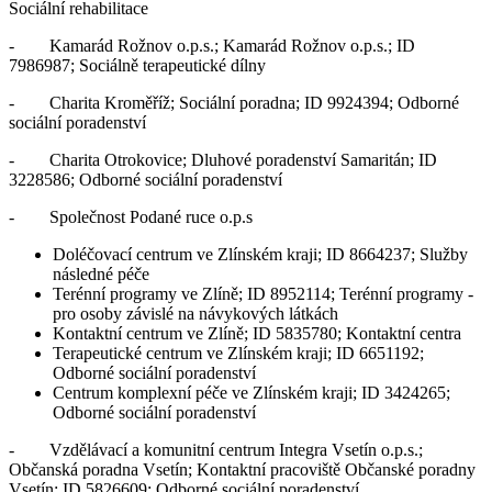
Sociální rehabilitace
- Kamarád Rožnov o.p.s.; Kamarád Rožnov o.p.s.; ID
7986987; Sociálně terapeutické dílny
- Charita Kroměříž; Sociální poradna; ID 9924394; Odborné
sociální poradenství
- Charita Otrokovice; Dluhové poradenství Samaritán; ID
3228586; Odborné sociální poradenství
- Společnost Podané ruce o.p.s
Doléčovací centrum ve Zlínském kraji; ID 8664237; Služby
následné péče
Terénní programy ve Zlíně; ID 8952114; Terénní programy -
pro osoby závislé na návykových látkách
Kontaktní centrum ve Zlíně; ID 5835780; Kontaktní centra
Terapeutické centrum ve Zlínském kraji; ID 6651192;
Odborné sociální poradenství
Centrum komplexní péče ve Zlínském kraji; ID 3424265;
Odborné sociální poradenství
- Vzdělávací a komunitní centrum Integra Vsetín o.p.s.;
Občanská poradna Vsetín; Kontaktní pracoviště Občanské poradny
Vsetín; ID 5826609; Odborné sociální poradenství