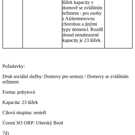
lůžek kapacity v
domově se zvláštním
režimem - pro osoby
s Alzheimerovou
chorobou a jinými
typy demencí. Rozdíl
dosud nenahrazené
kapacity je 23 lůžek.
Požadavky:
Druh sociální služby: Domovy pro seniory / Domovy se zvláštním
režimem
Forma: pobytová
Kapacita: 23 lůžek
Cílová skupina: senioři
Území SO ORP: Uherský Brod
7d)