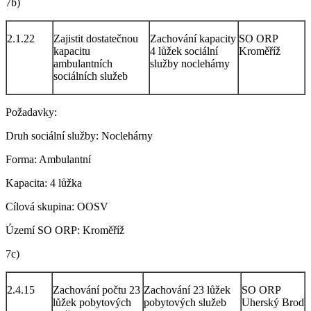
7b)
2.1.22
Zajistit dostatečnou
Zachování kapacity
SO ORP
kapacitu
4 lůžek sociální
Kroměříž
ambulantních
služby noclehárny
sociálních služeb
Požadavky:
Druh sociální služby: Noclehárny
Forma: Ambulantní
Kapacita: 4 lůžka
Cílová skupina: OOSV
Území SO ORP: Kroměříž
7c)
2.4.15
Zachování počtu 23
Zachování 23 lůžek
SO ORP
lůžek pobytových
pobytových služeb
Uherský Brod