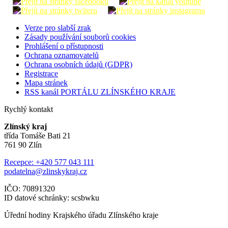
Verze pro slabší zrak
Zásady používání souborů cookies
Prohlášení o přístupnosti
Ochrana oznamovatelů
Ochrana osobních údajů (GDPR)
Registrace
Mapa stránek
RSS kanál PORTÁLU ZLÍNSKÉHO KRAJE
Rychlý kontakt
Zlínský kraj
třída Tomáše Bati 21
761 90 Zlín
Recepce: +420 577 043 111
podatelna@zlinskykraj.cz
IČO: 70891320
ID datové schránky: scsbwku
Úřední hodiny Krajského úřadu Zlínského kraje