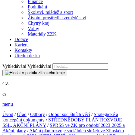
Finance
Podnikání
Školství, mládež a sport
Životní prostředí a zemědělství
Chytrý kraj
Volby
Materiály ZZK
Dotace
Kariéra
Kontakty
Úřední deska
Vyhledávání
Vyhledávání
CZ
cs
menu
Úvod
/
Úřad
/
Odbory
/
Odbor sociálních věcí
/
Strategické a
koncepční dokumenty
/
STŘEDNĚDOBÝ PLÁN ROZVOJE
SSL, AKČNÍ PLÁNY
/
SPRSS ve ZK pro období 2023-2025 a
Akční plány
/
Akční plán rozvoje sociálních služeb ve Zlínském