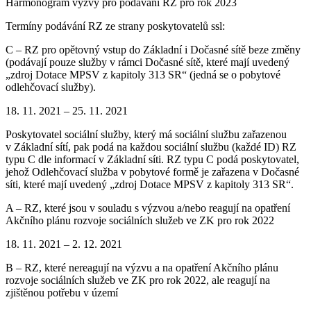
Harmonogram výzvy pro podávání RZ pro rok 2023
Termíny podávání RZ ze strany poskytovatelů ssl:
C – RZ pro opětovný vstup do Základní i Dočasné sítě beze změny
(podávají pouze služby v rámci Dočasné sítě, které mají uvedený
„zdroj Dotace MPSV z kapitoly 313 SR“ (jedná se o pobytové
odlehčovací služby).
18. 11. 2021 – 25. 11. 2021
Poskytovatel sociální služby, který má sociální službu zařazenou
v Základní sítí, pak podá na každou sociální službu (každé ID) RZ
typu C dle informací v Základní síti. RZ typu C podá poskytovatel,
jehož Odlehčovací služba v pobytové formě je zařazena v Dočasné
síti, které mají uvedený „zdroj Dotace MPSV z kapitoly 313 SR“.
A – RZ, které jsou v souladu s výzvou a/nebo reagují na opatření
Akčního plánu rozvoje sociálních služeb ve ZK pro rok 2022
18. 11. 2021 – 2. 12. 2021
B – RZ, které nereagují na výzvu a na opatření Akčního plánu
rozvoje sociálních služeb ve ZK pro rok 2022, ale reagují na
zjištěnou potřebu v území