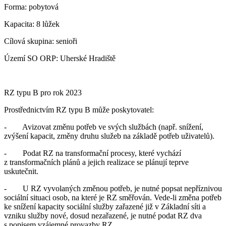
Forma: pobytová
Kapacita: 8 lůžek
Cílová skupina: senioři
Území SO ORP: Uherské Hradiště
RZ typu B pro rok 2023
Prostřednictvím RZ typu B může poskytovatel:
- Avizovat změnu potřeb ve svých službách (např. snížení,
zvýšení kapacit, změny druhu služeb na základě potřeb uživatelů).
- Podat RZ na transformační procesy, které vychází
z transformačních plánů a jejich realizace se plánují teprve
uskutečnit.
- U RZ vyvolaných změnou potřeb, je nutné popsat nepříznivou
sociální situaci osob, na které je RZ směřován. Vede-li změna potřeb
ke snížení kapacity sociální služby zařazené již v Základní síti a
vzniku služby nové, dosud nezařazené, je nutné podat RZ dva
s popisem vzájemné provazby RZ.