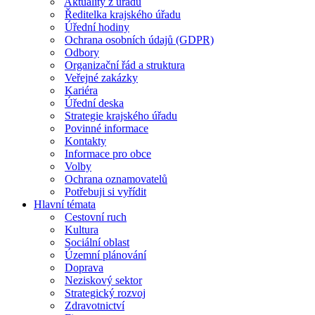
Aktuality z úřadu
Ředitelka krajského úřadu
Úřední hodiny
Ochrana osobních údajů (GDPR)
Odbory
Organizační řád a struktura
Veřejné zakázky
Kariéra
Úřední deska
Strategie krajského úřadu
Povinné informace
Kontakty
Informace pro obce
Volby
Ochrana oznamovatelů
Potřebuji si vyřídit
Hlavní témata
Cestovní ruch
Kultura
Sociální oblast
Územní plánování
Doprava
Neziskový sektor
Strategický rozvoj
Zdravotnictví