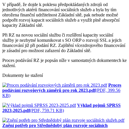
V případě, že dojde k poklesu předpokládaných zdrojů od
jednotlivých aktérů financování sociálních služeb a byla by tím
ohrožena finanční udržitelnost Základní sítě, pak nebude možné
podpořit rozvoj kapacit sociálních služeb a využít plně absorpční
kapacity Základní sítě.
Při RZ na novou sociální službu či rozšíření kapacity sociální
služby je nezbytné komunikovat s SO ORP o rozvoji SSL a jejich
financování již při podání RZ. Zajištění vícezdrojového financování
je zásadní pro možnost zařazení do Základní sítě.
Proces podávání RZ je popsán níže v samostatných dokumentech ke
stažení.
Dokumenty ke stažení
Proces
podávání rozvojových záměrů pro rok 2023.pdf
(PDF, 399.56
KB)
Výklad pojmů SPRSS
2023-2025.pdf
(PDF, 759.71 KB)
Znění potřeb pro Střednědobý plán rozvoje sociálních