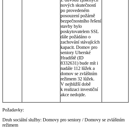
nových skutečností
po provedeném
posouzení požárně
bezpečnostního řešení
stavby bylo
poskytovatelem SSL
dále požádáno o
zachování stávajících
kapacit. Domov pro
seniory Uherské
Hradiště (ID
8332631) bude mít i
nadále 112 lůžek a
domov se zvláštním
režimem 32 lůžek.
V nejbližší době
k realizaci investiční
akce nedojde.
Požadavky:
Druh sociální služby: Domovy pro seniory / Domovy se zvláštním
režimem