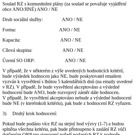
Soulad RZ s komunitními plány (za soulad se považuje vyjádření
obce ANO/JINÉ) ANO / NE
Druh sociální služby: ANO / NE
Forma: ANO / NE
Kapacita: ANO / NE
Cílová skupina: ANO / NE
Území SO ORP: ANO / NE
V případě, že v některém z výše uvedených hodnoticích kritérií,
bude výsledek hodnocen jako NE, bude poskytovatel emailem
vyzván k vysvětlení s lhůtou 5 kalendářních dnů (na emaily uvedené
v RZ). V případě, že bude vysvětlení akceptováno a výsledné
hodnocení bude ANO, bude rozvojový záměr dále hodnocen.
V případě, že vysvětlení akceptováno nebude a výsledné hodnocení
bude NE (v kterémkoli kritériu), pak bude z hodnocení RZ vyřazen.
3) Druhý krok hodnocení:
Pokud bude podáno více RZ na stejný bod výzvy (1-7) a budou
splněna všechna kritéria, pak bude přistoupeno k zaslání RZ vůči
dotčeným ORP pro stanovení pořadí podaných RZ k podpoře.