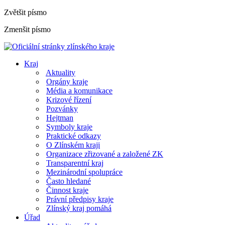
Zvětšit písmo
Zmenšit písmo
Kraj
Aktuality
Orgány kraje
Média a komunikace
Krizové řízení
Pozvánky
Hejtman
Symboly kraje
Praktické odkazy
O Zlínském kraji
Organizace zřizované a založené ZK
Transparentní kraj
Mezinárodní spolupráce
Často hledané
Činnost kraje
Právní předpisy kraje
Zlínský kraj pomáhá
Úřad