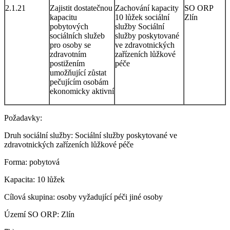
2.1.21
Zajistit dostatečnou
Zachování kapacity
SO ORP
kapacitu
10 lůžek sociální
Zlín
pobytových
služby Sociální
sociálních služeb
služby poskytované
pro osoby se
ve zdravotnických
zdravotním
zařízeních lůžkové
postižením
péče
umožňující zůstat
pečujícím osobám
ekonomicky aktivní
Požadavky:
Druh sociální služby: Sociální služby poskytované ve
zdravotnických zařízeních lůžkové péče
Forma: pobytová
Kapacita: 10 lůžek
Cílová skupina: osoby vyžadující péči jiné osoby
Území SO ORP: Zlín