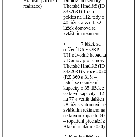
Hradiště (víceletá
Domov pro seniory
realizace)
Uherské Hradiště (ID
8332631) 152 a
pokles na 112, tedy o
40 lůžek a vznik 32
lůžek domova se
zvláštním režimem.
• 7 lůžek za
snížení DS v ORP
UH původně kapacita
v Domov pro seniory
Uherské Hradiště (ID
8332631) v roce 2020
(RZ 360 a 315) –
jedná se o snížení
kapacity o 35 lůžek z
celkové kapacity 112
na 77 a vznik dalších
28 lůžek v domově se
zvláštním režimem na
celkovou kapacitu 60.
– (opatření přechází z
Akčního plánu 2020).
Z důvodu zjištěných