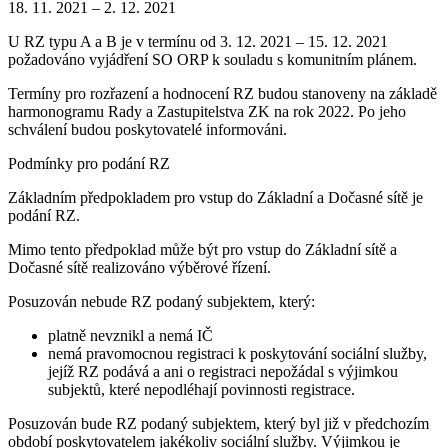
18. 11. 2021 – 2. 12. 2021
U RZ typu A a B je v termínu od 3. 12. 2021 – 15. 12. 2021
požadováno vyjádření SO ORP k souladu s komunitním plánem.
Termíny pro rozřazení a hodnocení RZ budou stanoveny na základě
harmonogramu Rady a Zastupitelstva ZK na rok 2022. Po jeho
schválení budou poskytovatelé informováni.
Podmínky pro podání RZ
Základním předpokladem pro vstup do Základní a Dočasné sítě je
podání RZ.
Mimo tento předpoklad může být pro vstup do Základní sítě a
Dočasné sítě realizováno výběrové řízení.
Posuzován nebude RZ podaný subjektem, který:
platně nevznikl a nemá IČ
nemá pravomocnou registraci k poskytování sociální služby,
jejíž RZ podává a ani o registraci nepožádal s výjimkou
subjektů, které nepodléhají povinnosti registrace.
Posuzován bude RZ podaný subjektem, který byl již v předchozím
období poskytovatelem jakékoliv sociální služby. Výjimkou je