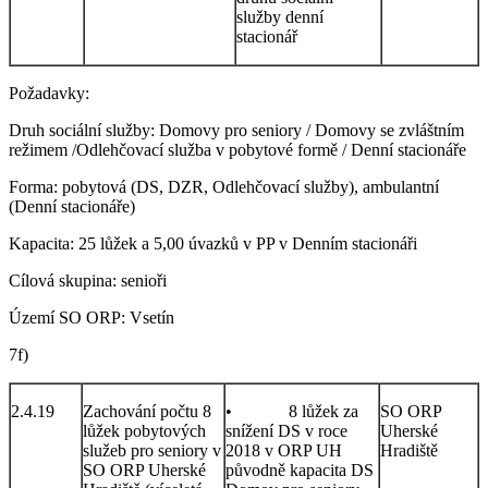
služby denní
stacionář
Požadavky:
Druh sociální služby: Domovy pro seniory / Domovy se zvláštním
režimem /Odlehčovací služba v pobytové formě / Denní stacionáře
Forma: pobytová (DS, DZR, Odlehčovací služby), ambulantní
(Denní stacionáře)
Kapacita: 25 lůžek a 5,00 úvazků v PP v Denním stacionáři
Cílová skupina: senioři
Území SO ORP: Vsetín
7f)
2.4.19
Zachování počtu 8
• 8 lůžek za
SO ORP
lůžek pobytových
snížení DS v roce
Uherské
služeb pro seniory v
2018 v ORP UH
Hradiště
SO ORP Uherské
původně kapacita DS