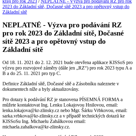
kraji pro rok 2023
/
NEPLATNÉ - Výzva pro podávání RZ pro rok
2023 do Základní sítě, Dočasné sítě 2023 a pro opětovný vstup do
Základní sítě
NEPLATNÉ - Výzva pro podávání RZ
pro rok 2023 do Základní sítě, Dočasné
sítě 2023 a pro opětovný vstup do
Základní sítě
Od 18. 11. 2021 do 2. 12. 2021 bude otevřena aplikace KISSoS pro
výzvu pro rozvojové záměry (dále jen „RZ“) pro rok 2023 typu A a
B a do 25. 11. 2021 pro typ C.
Definice Základní sítě, Dočasné sítě a Zásobníku naleznete v
dokumentech níže a byly aktualizovány.
Pro dotazy k podávání RZ je stanovena PÍSEMNÁ FORMA a
můžete kontaktovat Ing. Lenku Lokajovou Hnilovou, email:
lenka.lokajova@kr-zlinsky.cz nebo Mgr. Šárku Vrbkovou, email:
sarka.vrbkova@kr-zlinsky.cz a v případě technických dotazů ke
KISSoSu Ing. Michaelu Zahálkovou email:
michaela.zahalkova@kr-zlinsky.cz.