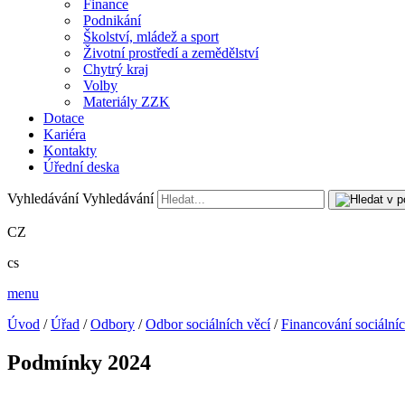
Finance
Podnikání
Školství, mládež a sport
Životní prostředí a zemědělství
Chytrý kraj
Volby
Materiály ZZK
Dotace
Kariéra
Kontakty
Úřední deska
Vyhledávání
Vyhledávání
CZ
cs
menu
Úvod
/
Úřad
/
Odbory
/
Odbor sociálních věcí
/
Financování sociálníc
Podmínky 2024