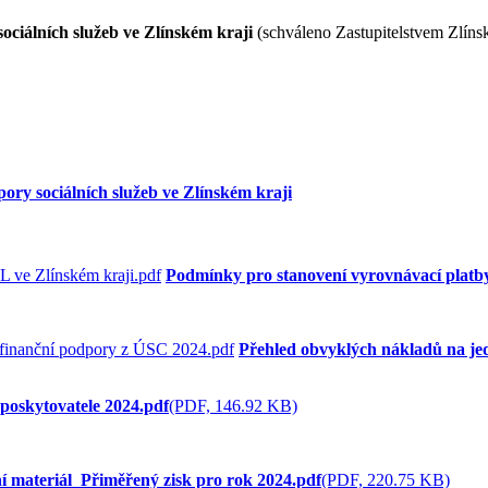
ociálních služeb ve Zlínském kraji
(schváleno Zastupitelstvem Zlíns
ory sociálních služeb ve Zlínském kraji
Podmínky pro stanovení vyrovnávací platby
Přehled obvyklých nákladů na je
poskytovatele 2024.pdf
(PDF, 146.92 KB)
í materiál_Přiměřený zisk pro rok 2024.pdf
(PDF, 220.75 KB)