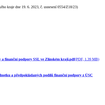
kého kraje dne 19. 6. 2023, č. usnesení 0554/Z18/23)
 a finanční podpory SSL ve Zlínském kraji.pdf
(PDF, 1.39 MB)
dnotku a předpokládaných podílů finanční podpory z ÚSC