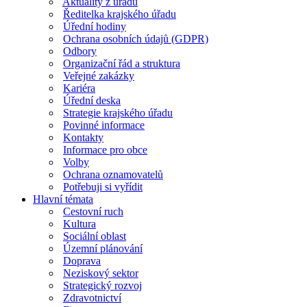
Aktuality z úřadu
Ředitelka krajského úřadu
Úřední hodiny
Ochrana osobních údajů (GDPR)
Odbory
Organizační řád a struktura
Veřejné zakázky
Kariéra
Úřední deska
Strategie krajského úřadu
Povinné informace
Kontakty
Informace pro obce
Volby
Ochrana oznamovatelů
Potřebuji si vyřídit
Hlavní témata
Cestovní ruch
Kultura
Sociální oblast
Územní plánování
Doprava
Neziskový sektor
Strategický rozvoj
Zdravotnictví