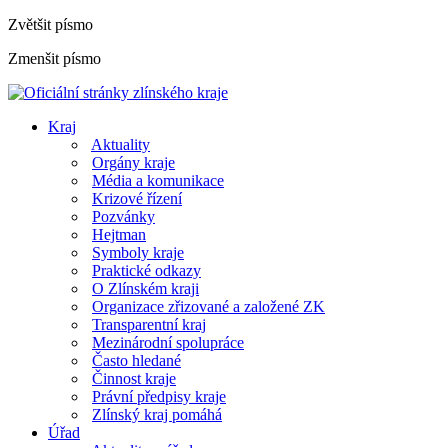
Zvětšit písmo
Zmenšit písmo
Kraj
Aktuality
Orgány kraje
Média a komunikace
Krizové řízení
Pozvánky
Hejtman
Symboly kraje
Praktické odkazy
O Zlínském kraji
Organizace zřizované a založené ZK
Transparentní kraj
Mezinárodní spolupráce
Často hledané
Činnost kraje
Právní předpisy kraje
Zlínský kraj pomáhá
Úřad