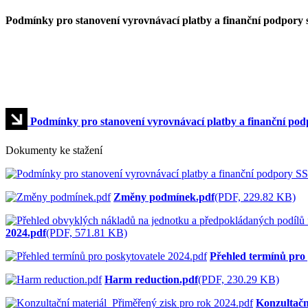
Podmínky pro stanovení vyrovnávací platby a finanční podpory s
Podmínky pro stanovení vyrovnávací platby a finanční podp
Dokumenty ke stažení
Změny podmínek.pdf
(PDF, 229.82 KB)
2024.pdf
(PDF, 571.81 KB)
Přehled termínů pro 
Harm reduction.pdf
(PDF, 230.29 KB)
Konzultačn