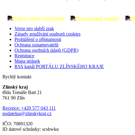
Verze pro slabší zrak
Zásady používání souborů cookies
Prohlášení o přístupnosti
Ochrana oznamovatelů
Ochrana osobních údajů (GDPR)
Registrace
Mapa stránek
RSS kanál PORTÁLU ZLÍNSKÉHO KRAJE
Rychlý kontakt
Zlínský kraj
třída Tomáše Bati 21
761 90 Zlín
Recepce: +420 577 043 111
podatelna@zlinskykraj.cz
IČO: 70891320
ID datové schránky: scsbwku