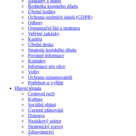
Aktuality z úřadu
Ředitelka krajského úřadu
Úřední hodiny
Ochrana osobních údajů (GDPR)
Odbory
Organizační řád a struktura
Veřejné zakázky
Kariéra
Úřední deska
Strategie krajského úřadu
Povinné informace
Kontakty
Informace pro obce
Volby
Ochrana oznamovatelů
Potřebuji si vyřídit
Hlavní témata
Cestovní ruch
Kultura
Sociální oblast
Územní plánování
Doprava
Neziskový sektor
Strategický rozvoj
Zdravotnictví