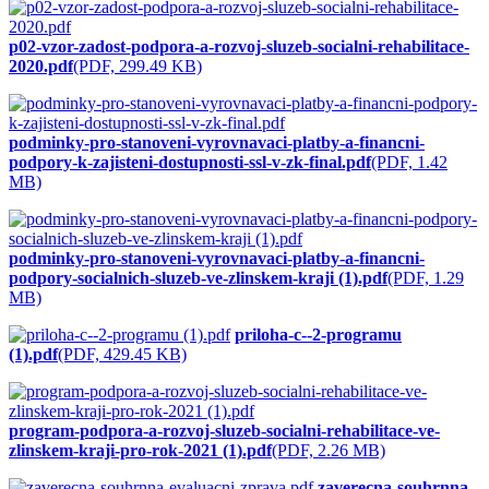
p02-vzor-zadost-podpora-a-rozvoj-sluzeb-socialni-rehabilitace-
2020.pdf
(PDF, 299.49 KB)
podminky-pro-stanoveni-vyrovnavaci-platby-a-financni-
podpory-k-zajisteni-dostupnosti-ssl-v-zk-final.pdf
(PDF, 1.42
MB)
podminky-pro-stanoveni-vyrovnavaci-platby-a-financni-
podpory-socialnich-sluzeb-ve-zlinskem-kraji (1).pdf
(PDF, 1.29
MB)
priloha-c--2-programu
(1).pdf
(PDF, 429.45 KB)
program-podpora-a-rozvoj-sluzeb-socialni-rehabilitace-ve-
zlinskem-kraji-pro-rok-2021 (1).pdf
(PDF, 2.26 MB)
zaverecna-souhrnna-