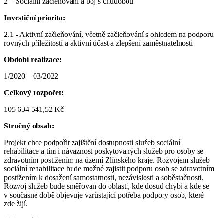
2 – Sociální začleňování a boj s chudobou
Investiční priorita:
2.1 - Aktivní začleňování, včetně začleňování s ohledem na podporu
rovných příležitostí a aktivní účast a zlepšení zaměstnatelnosti
Období realizace:
1/2020 – 03/2022
Celkový rozpočet:
105 634 541,52 Kč
Stručný obsah:
Projekt chce podpořit zajištění dostupnosti služeb sociální
rehabilitace a tím i návaznost poskytovaných služeb pro osoby se
zdravotním postižením na území Zlínského kraje. Rozvojem služeb
sociální rehabilitace bude možné zajistit podporu osob se zdravotním
postižením k dosažení samostatnosti, nezávislosti a soběstačnosti.
Rozvoj služeb bude směřován do oblastí, kde dosud chybí a kde se
v současné době objevuje vzrůstající potřeba podpory osob, které
zde žijí.