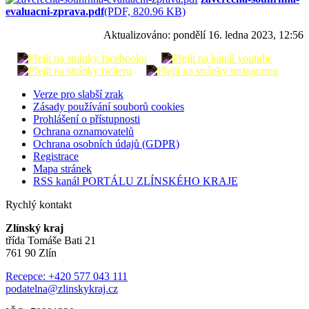
evaluacni-zprava.pdf
(PDF, 820.96 KB)
Aktualizováno:
pondělí 16. ledna 2023, 12:56
Verze pro slabší zrak
Zásady používání souborů cookies
Prohlášení o přístupnosti
Ochrana oznamovatelů
Ochrana osobních údajů (GDPR)
Registrace
Mapa stránek
RSS kanál PORTÁLU ZLÍNSKÉHO KRAJE
Rychlý kontakt
Zlínský kraj
třída Tomáše Bati 21
761 90 Zlín
Recepce: +420 577 043 111
podatelna@zlinskykraj.cz