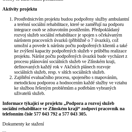
Aktivity projektu
Prostřednictvím projektu budou podpořeny služby ambulantní
a terénní sociální rehabilitace, které se zaměřují na podporu
integrace osob se zdravotním postižením. Předpokládaný
rozvoj služeb sociální rehabilitace je spojen s očekávaným
nárůstem pracovních úvazků (přibližně o 7 úvazků), což
umožní a povede k nárůstu počtu podpořených klientů a také
ke zvýšení kapacity podpořených služeb v průběhu realizace
projektu. Nárůst počtu podpořených úvazků bude vycházet z
procesu plánování sociálních služeb ve Zlínském kraji,
definovaných každý rok v Akčních plánech rozvoje
sociálních služeb, resp. v sítích sociálních služeb.
Zajištění evaluačního procesu, spojeného s mapováním,
metodickou podporou a hodnocením každé služby ve vztahu
ke službou řešeným problémům a potřebám vybraných
uživatelů služeb.
Informace týkající se projektu „Podpora a rozvoj služeb
sociální rehabilitace ve Zlínském kraji“ zodpoví pracovník na
telefonním čísle 577 043 792 a 577 043 305.
Dokumenty ke stažení