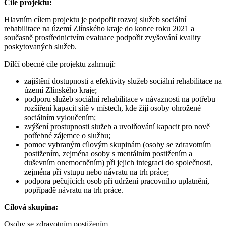
Cíle projektu:
Hlavním cílem projektu je podpořit rozvoj služeb sociální
rehabilitace na území Zlínského kraje do konce roku 2021 a
současně prostřednictvím evaluace podpořit zvyšování kvality
poskytovaných služeb.
Dílčí obecné cíle projektu zahrnují:
zajištění dostupnosti a efektivity služeb sociální rehabilitace na
území Zlínského kraje;
podporu služeb sociální rehabilitace v návaznosti na potřebu
rozšíření kapacit sítě v místech, kde žijí osoby ohrožené
sociálním vyloučením;
zvýšení prostupnosti služeb a uvolňování kapacit pro nově
potřebné zájemce o službu;
pomoc vybraným cílovým skupinám (osoby se zdravotním
postižením, zejména osoby s mentálním postižením a
duševním onemocněním) při jejich integraci do společnosti,
zejména při vstupu nebo návratu na trh práce;
podpora pečujících osob při udržení pracovního uplatnění,
popřípadě návratu na trh práce.
Cílová skupina:
Osoby se zdravotním postižením