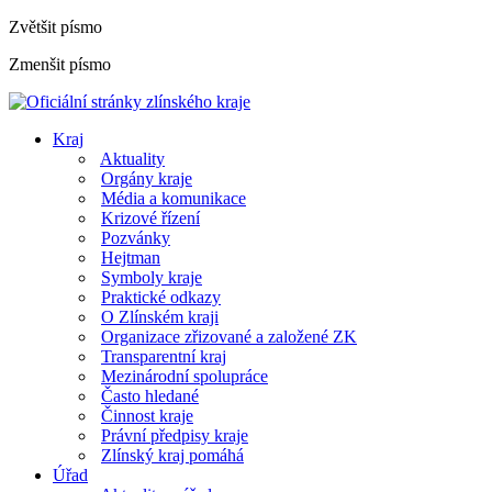
Zvětšit písmo
Zmenšit písmo
Kraj
Aktuality
Orgány kraje
Média a komunikace
Krizové řízení
Pozvánky
Hejtman
Symboly kraje
Praktické odkazy
O Zlínském kraji
Organizace zřizované a založené ZK
Transparentní kraj
Mezinárodní spolupráce
Často hledané
Činnost kraje
Právní předpisy kraje
Zlínský kraj pomáhá
Úřad